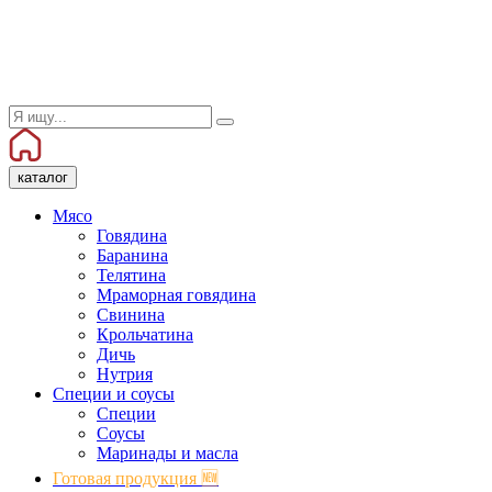
каталог
Мясо
Говядина
Баранина
Телятина
Мраморная говядина
Свинина
Крольчатина
Дичь
Нутрия
Специи и соусы
Специи
Соусы
Маринады и масла
Готовая продукция 🆕