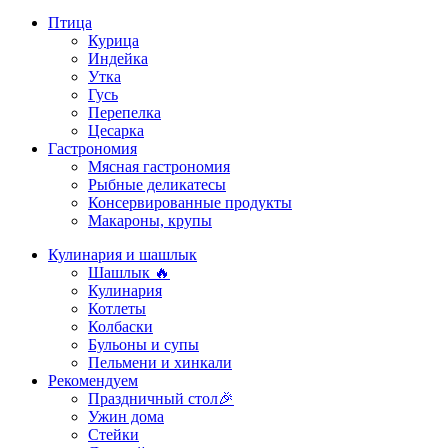
Птица
Курица
Индейка
Утка
Гусь
Перепелка
Цесарка
Гастрономия
Мясная гастрономия
Рыбные деликатесы
Консервированные продукты
Макароны, крупы
Кулинария и шашлык
Шашлык 🔥
Кулинария
Котлеты
Колбаски
Бульоны и супы
Пельмени и хинкали
Рекомендуем
Праздничный стол🎉
Ужин дома
Стейки