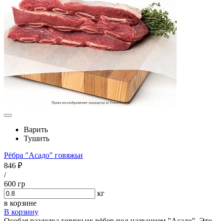
Варить
Тушить
Рёбра "Асадо" говяжьи
846 ₽
/
600 гр
кг
в корзине
В корзину
Особая разделка говяжьих рёбер под названием "Асадо". Это