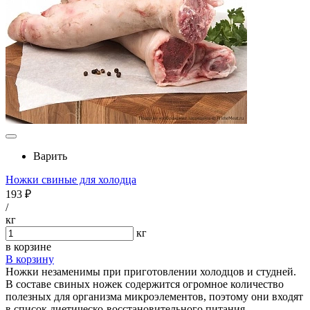
Варить
Ножки свиные для холодца
193 ₽
/
кг
кг
в корзине
В корзину
Ножки незаменимы при приготовлении холодцов и студней.
В составе свиных ножек содержится огромное количество
полезных для организма микроэлементов, поэтому они входят
в список диетическо-восстановительного питания.