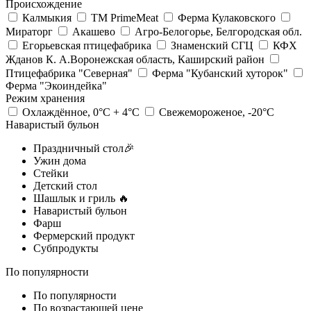
Происхождение
Калмыкия
ТМ PrimeMeat
Ферма Кулаковского
Мираторг
Акашево
Агро-Белогорье, Белгородская обл.
Егорьевская птицефабрика
Знаменский СГЦ
КФХ
Жданов К. А.Воронежская область, Каширский район
Птицефабрика "Северная"
Ферма "Кубанский хуторок"
Ферма "Экоиндейка"
Режим хранения
Охлаждённое, 0°С + 4°С
Свежемороженое, -20°С
Наваристый бульон
Праздничный стол🎉
Ужин дома
Стейки
Детский стол
Шашлык и гриль 🔥
Наваристый бульон
Фарш
Фермерский продукт
Субпродукты
По популярности
По популярности
По возрастающей цене