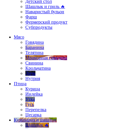
Детский стол
Шашлык и гриль 🔥
Наваристый бульон
Фарш
Фермерский продукт
Субпродукты
Мясо
Говядина
Баранина
Телятина
Мраморная говядина
Свинина
Крольчатина
Дичь
Нутрия
Птица
Курица
Индейка
Утка
Гусь
Перепелка
Цесарка
Кулинария и шашлык
Шашлык 🔥