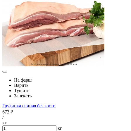
На фарш
Варить
Тушить
Запекать
Грудинка свиная без кости
673 ₽
/
кг
кг