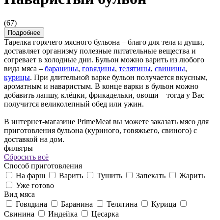
(67)
Подробнее
Тарелка горячего мясного бульона – благо для тела и души,
доставляет организму полезные питательные вещества и
согревает в холодные дни. Бульон можно варить из любого
вида мяса –
баранины
,
говядины
,
телятины
,
свинины
,
курицы
. При длительной варке бульон получается вкусным,
ароматным и наваристым. В конце варки в бульон можно
добавить лапшу, клёцки, фрикадельки, овощи – тогда у Вас
получится великолепный обед или ужин.
В интернет-магазине PrimeMeat вы можете заказать мясо для
приготовления бульона (куриного, говяжьего, свиного) с
доставкой на дом.
фильтры
Сбросить всё
Cпособ приготовления
На фарш
Варить
Тушить
Запекать
Жарить
Уже готово
Вид мяса
Говядина
Баранина
Телятина
Курица
Свинина
Индейка
Цесарка