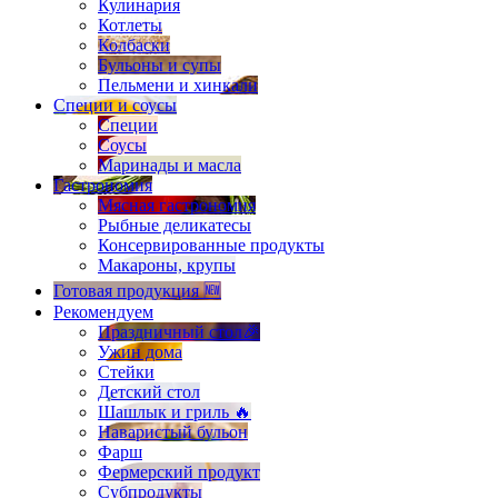
Кулинария
Котлеты
Колбаски
Бульоны и супы
Пельмени и хинкали
Специи и соусы
Специи
Соусы
Маринады и масла
Гастрономия
Мясная гастрономия
Рыбные деликатесы
Консервированные продукты
Макароны, крупы
Готовая продукция 🆕
Рекомендуем
Праздничный стол🎉
Ужин дома
Стейки
Детский стол
Шашлык и гриль 🔥
Наваристый бульон
Фарш
Фермерский продукт
Субпродукты