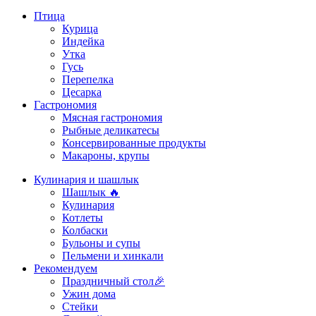
Птица
Курица
Индейка
Утка
Гусь
Перепелка
Цесарка
Гастрономия
Мясная гастрономия
Рыбные деликатесы
Консервированные продукты
Макароны, крупы
Кулинария и шашлык
Шашлык 🔥
Кулинария
Котлеты
Колбаски
Бульоны и супы
Пельмени и хинкали
Рекомендуем
Праздничный стол🎉
Ужин дома
Стейки