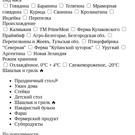
Говядина
Баранина
Телятина
Мраморная
говядина
Курица
Свинина
Крольчатина
Индейка
Перепелка
Происхождение
Калмыкия
ТМ PrimeMeat
Ферма Кулаковского
Праймбиф
Агро-Белогорье, Белгородская обл.
Перепелкины и Жоевъ, Тульская обл.
Птицефабрика
"Северная"
Ферма "Кубанский хуторок"
Уругвай
Аргентина
Новая Зеландия
Режим хранения
Охлаждённое, 0°С + 4°С
Свежемороженое, -20°С
Шашлык и гриль 🔥
Праздничный стол🎉
Ужин дома
Стейки
Детский стол
Шашлык и гриль 🔥
Наваристый бульон
Фарш
Фермерский продукт
Субпродукты
По популярности