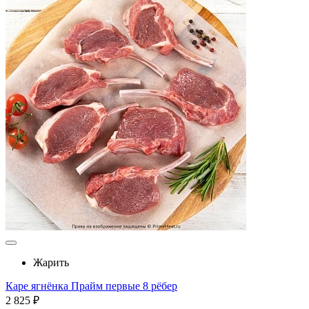
Жарить
Каре ягнёнка Прайм первые 8 рёбер
2 825 ₽