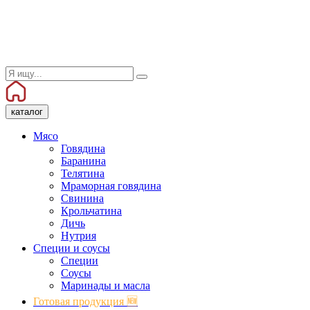
каталог
Мясо
Говядина
Баранина
Телятина
Мраморная говядина
Свинина
Крольчатина
Дичь
Нутрия
Специи и соусы
Специи
Соусы
Маринады и масла
Готовая продукция 🆕