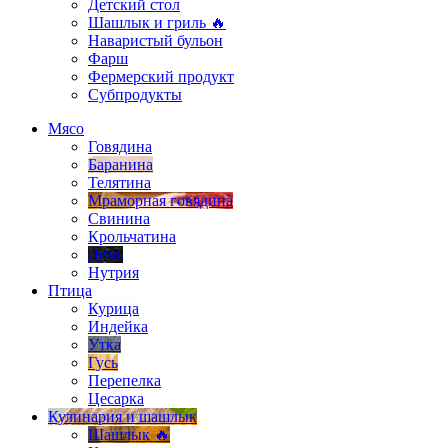
Детский стол
Шашлык и гриль 🔥
Наваристый бульон
Фарш
Фермерский продукт
Субпродукты
Мясо
Говядина
Баранина
Телятина
Мраморная говядина
Свинина
Крольчатина
Дичь
Нутрия
Птица
Курица
Индейка
Утка
Гусь
Перепелка
Цесарка
Кулинария и шашлык
Шашлык 🔥