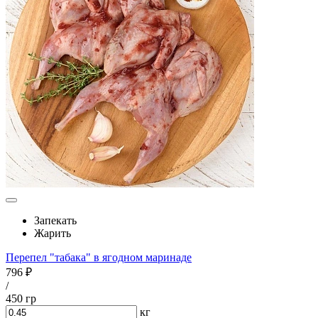
Запекать
Жарить
Перепел "табака" в ягодном маринаде
796 ₽
/
450 гр
кг