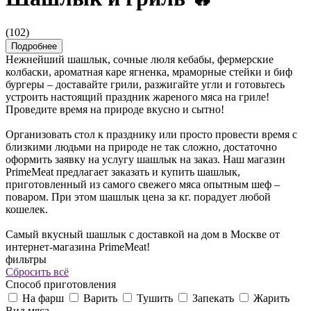
(102)
Подробнее
Нежнейший шашлык, сочные люля кебабы, фермерские
колбаски, ароматная каре ягненка, мраморные стейки и биф
бургеры – доставайте грили, разжигайте угли и готовьтесь
устроить настоящий праздник жареного мяса на гриле!
Проведите время на природе вкусно и сытно!
Организовать стол к празднику или просто провести время с
близкими людьми на природе не так сложно, достаточно
оформить заявку на услугу шашлык на заказ. Наш магазин
PrimeMeat предлагает заказать и купить шашлык,
приготовленный из самого свежего мяса опытным шеф –
поваром. При этом шашлык цена за кг. порадует любой
кошелек.
Самый вкусный шашлык с доставкой на дом в Москве от
интернет-магазина PrimeMeat!
фильтры
Сбросить всё
Cпособ приготовления
На фарш
Варить
Тушить
Запекать
Жарить
Вид мяса