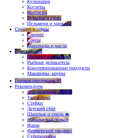
Кулинария
Котлеты
Колбаски
Бульоны и супы
Пельмени и хинкали
Специи и соусы
Специи
Соусы
Маринады и масла
Гастрономия
Мясная гастрономия
Рыбные деликатесы
Консервированные продукты
Макароны, крупы
Готовая продукция 🆕
Рекомендуем
Праздничный стол🎉
Ужин дома
Стейки
Детский стол
Шашлык и гриль 🔥
Наваристый бульон
Фарш
Фермерский продукт
Субпродукты