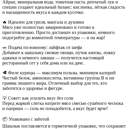
Айран, минеральная вода, томатная паста, репчатый лук и
специи создают идеальный баланс: кислинка, лёгкая сладость
и насыщенность вкуса в каждом кусочке.
🔥 Идеален для гриля, мангала и духовки
Мясо уже полностью замариновано и готово к
приготовлению. Просто достаньте из упаковки, немного
подогрейте до комнатной температуры — и на жар!
🥗 Подача по-южному: лайфхак от шефа
Добавьте к шашлыку свежие овощи, пучок кинзы, ложку
аджики и немного лаваша — получится настоящий
ресторанный сет у себя дома или на даче.
🥩 Филе курицы — максимум пользы, минимум калорий
Чистый белок, аминокислоты, витамины группы B и ни
грамма лишнего жира. Отличный выбор для тех, кто
заботится о здоровье и фигуре.
💡 Совет: как усилить вкус без соли
Перед жаркой слегка натрите мясо смесью сушёного чеснока
и паприки — соль не понадобится, а вкус будет ярче!
📦 Упаковано с заботой
Шашлык поставляется в герметичной упаковке, что сохраняет