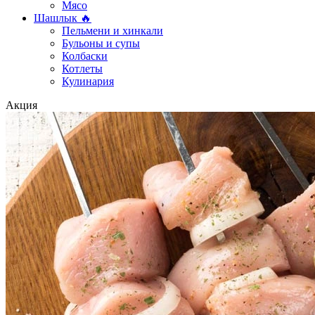
Мясо
Шашлык 🔥
Пельмени и хинкали
Бульоны и супы
Колбаски
Котлеты
Кулинария
Акция