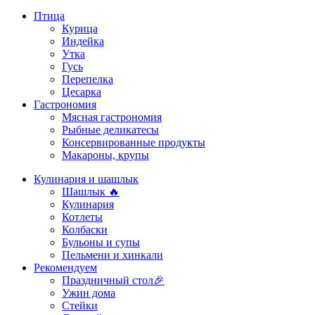
Птица
Курица
Индейка
Утка
Гусь
Перепелка
Цесарка
Гастрономия
Мясная гастрономия
Рыбные деликатесы
Консервированные продукты
Макароны, крупы
Кулинария и шашлык
Шашлык 🔥
Кулинария
Котлеты
Колбаски
Бульоны и супы
Пельмени и хинкали
Рекомендуем
Праздничный стол🎉
Ужин дома
Стейки