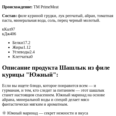
Происхождение:
ТМ PrimeMeat
Состав:
филе куриной грудки, лук репчатый, айран, томатная
паста, минеральная вода, соль, перец черный молотый.
кКал
97
кДж
406
Белки
17.2
Жиры
1.12
Углеводы
2.4
Клетчатка
0
Описание продукта Шашлык из филе
курицы "Южный":
Если вы ищете блюдо, которое понравится всем — и
гурманам, и тем, кто следит за питанием — этот шашлык
станет настоящим спасением. Южный маринад на основе
айрана, минеральной воды и специй делает мясо
фантастически мягким и ароматным.
🌞 Южный маринад — секрет нежности и вкуса