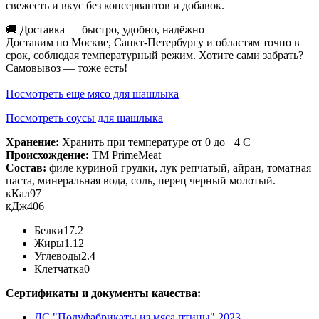
свежесть и вкус без консервантов и добавок.
🚚 Доставка — быстро, удобно, надёжно
Доставим по Москве, Санкт-Петербургу и областям точно в
срок, соблюдая температурный режим. Хотите сами забрать?
Самовывоз — тоже есть!
Посмотреть еще мясо для шашлыка
Посмотреть соусы для шашлыка
Хранение:
Хранить при температуре от 0 до +4 С
Происхождение:
ТМ PrimeMeat
Состав:
филе куриной грудки, лук репчатый, айран, томатная
паста, минеральная вода, соль, перец черный молотый.
кКал
97
кДж
406
Белки
17.2
Жиры
1.12
Углеводы
2.4
Клетчатка
0
Сертификаты и документы качества:
ДС "Полуфабрикаты из мяса птицы" 2023