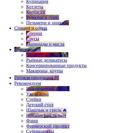
Кулинария
Котлеты
Колбаски
Бульоны и супы
Пельмени и хинкали
Специи и соусы
Специи
Соусы
Маринады и масла
Гастрономия
Мясная гастрономия
Рыбные деликатесы
Консервированные продукты
Макароны, крупы
Готовая продукция 🆕
Рекомендуем
Праздничный стол🎉
Ужин дома
Стейки
Детский стол
Шашлык и гриль 🔥
Наваристый бульон
Фарш
Фермерский продукт
Субпродукты