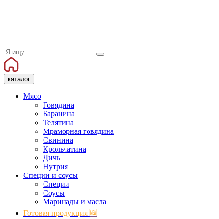
каталог
Мясо
Говядина
Баранина
Телятина
Мраморная говядина
Свинина
Крольчатина
Дичь
Нутрия
Специи и соусы
Специи
Соусы
Маринады и масла
Готовая продукция 🆕