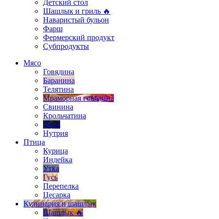
Детский стол
Шашлык и гриль 🔥
Наваристый бульон
Фарш
Фермерский продукт
Субпродукты
Мясо
Говядина
Баранина
Телятина
Мраморная говядина
Свинина
Крольчатина
Дичь
Нутрия
Птица
Курица
Индейка
Утка
Гусь
Перепелка
Цесарка
Кулинария и шашлык
Шашлык 🔥