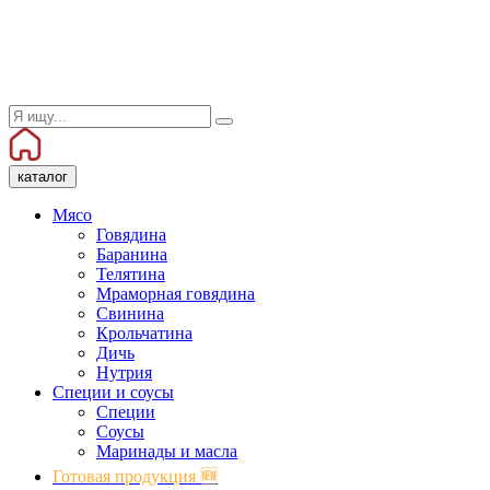
каталог
Мясо
Говядина
Баранина
Телятина
Мраморная говядина
Свинина
Крольчатина
Дичь
Нутрия
Специи и соусы
Специи
Соусы
Маринады и масла
Готовая продукция 🆕