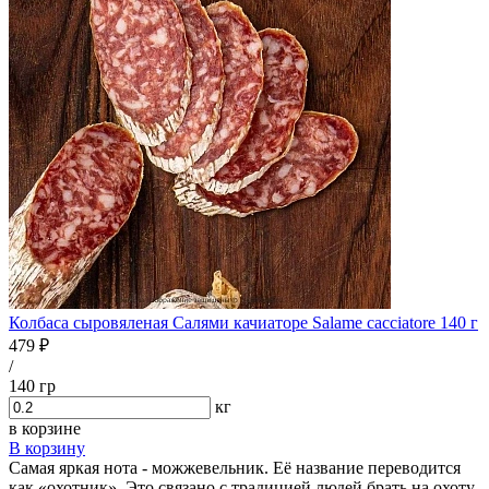
Колбаса сыровяленая Салями качиаторе Salame сacciatore 140 г
479 ₽
/
140 гр
кг
в корзине
В корзину
Самая яркая нота - можжевельник. Её название переводится
как «охотник». Это связано с традицией людей брать на охоту