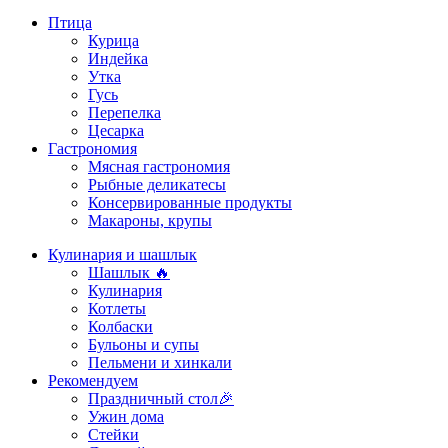
Птица
Курица
Индейка
Утка
Гусь
Перепелка
Цесарка
Гастрономия
Мясная гастрономия
Рыбные деликатесы
Консервированные продукты
Макароны, крупы
Кулинария и шашлык
Шашлык 🔥
Кулинария
Котлеты
Колбаски
Бульоны и супы
Пельмени и хинкали
Рекомендуем
Праздничный стол🎉
Ужин дома
Стейки