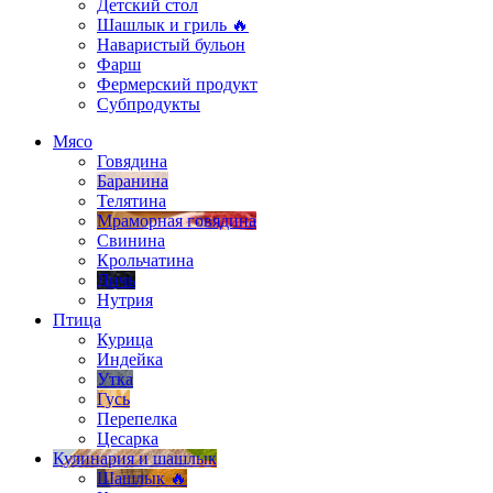
Детский стол
Шашлык и гриль 🔥
Наваристый бульон
Фарш
Фермерский продукт
Субпродукты
Мясо
Говядина
Баранина
Телятина
Мраморная говядина
Свинина
Крольчатина
Дичь
Нутрия
Птица
Курица
Индейка
Утка
Гусь
Перепелка
Цесарка
Кулинария и шашлык
Шашлык 🔥