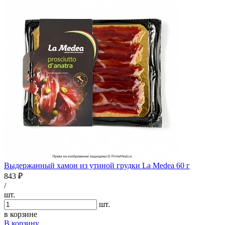
Выдержанный хамон из утиной грудки La Medea 60 г
843 ₽
/
шт.
шт.
в корзине
В корзину