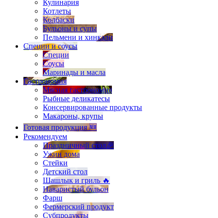
Кулинария
Котлеты
Колбаски
Бульоны и супы
Пельмени и хинкали
Специи и соусы
Специи
Соусы
Маринады и масла
Гастрономия
Мясная гастрономия
Рыбные деликатесы
Консервированные продукты
Макароны, крупы
Готовая продукция 🆕
Рекомендуем
Праздничный стол🎉
Ужин дома
Стейки
Детский стол
Шашлык и гриль 🔥
Наваристый бульон
Фарш
Фермерский продукт
Субпродукты