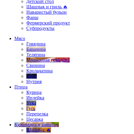
Детский стол
Шашлык и гриль 🔥
Наваристый бульон
Фарш
Фермерский продукт
Субпродукты
Мясо
Говядина
Баранина
Телятина
Мраморная говядина
Свинина
Крольчатина
Дичь
Нутрия
Птица
Курица
Индейка
Утка
Гусь
Перепелка
Цесарка
Кулинария и шашлык
Шашлык 🔥