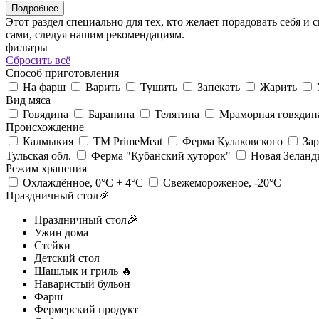
Подробнее
Этот раздел специально для тех, кто желает порадовать себя
сами, следуя нашим рекомендациям.
фильтры
Сбросить всё
Cпособ приготовления
На фарш
Варить
Тушить
Запекать
Жарить
Вид мяса
Говядина
Баранина
Телятина
Мраморная говядин
Происхождение
Калмыкия
ТМ PrimeMeat
Ферма Кулаковского
За
Тульская обл.
Ферма "Кубанский хуторок"
Новая Зеланд
Режим хранения
Охлаждённое, 0°С + 4°С
Свежемороженое, -20°С
Праздничный стол🎉
Праздничный стол🎉
Ужин дома
Стейки
Детский стол
Шашлык и гриль 🔥
Наваристый бульон
Фарш
Фермерский продукт