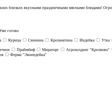
 и своих близких вкусными праздничными мясными блюдами! Огр
Уже готово
а
Курица
Свинина
Крольчатина
Индейка
Утка
речное
Праймбиф
Мираторг
Агрохолдинг "Кролково"
ия
Ферма "Экоиндейка"