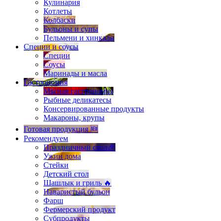
Кулинария
Котлеты
Колбаски
Бульоны и супы
Пельмени и хинкали
Специи и соусы
Специи
Соусы
Маринады и масла
Гастрономия
Мясная гастрономия
Рыбные деликатесы
Консервированные продукты
Макароны, крупы
Готовая продукция 🆕
Рекомендуем
Праздничный стол🎉
Ужин дома
Стейки
Детский стол
Шашлык и гриль 🔥
Наваристый бульон
Фарш
Фермерский продукт
Субпродукты