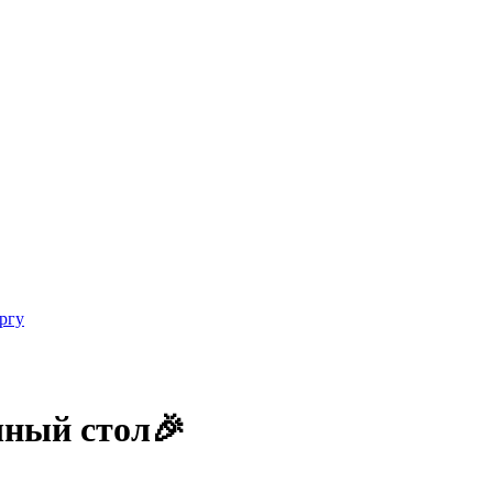
ргу
чный стол🎉