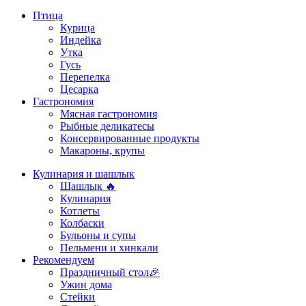
Птица
Курица
Индейка
Утка
Гусь
Перепелка
Цесарка
Гастрономия
Мясная гастрономия
Рыбные деликатесы
Консервированные продукты
Макароны, крупы
Кулинария и шашлык
Шашлык 🔥
Кулинария
Котлеты
Колбаски
Бульоны и супы
Пельмени и хинкали
Рекомендуем
Праздничный стол🎉
Ужин дома
Стейки