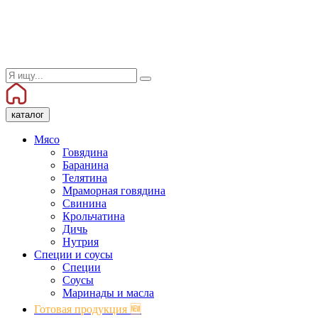
каталог
Мясо
Говядина
Баранина
Телятина
Мраморная говядина
Свинина
Крольчатина
Дичь
Нутрия
Специи и соусы
Специи
Соусы
Маринады и масла
Готовая продукция 🆕