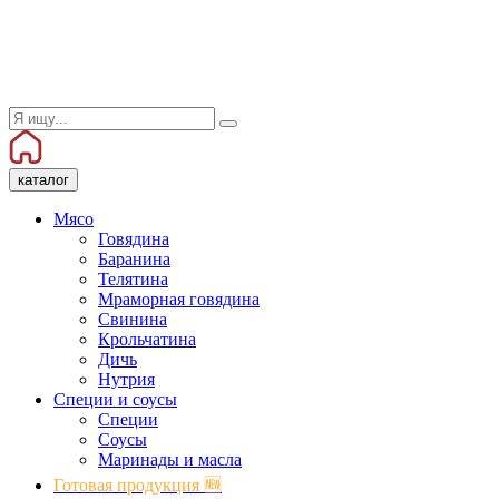
каталог
Мясо
Говядина
Баранина
Телятина
Мраморная говядина
Свинина
Крольчатина
Дичь
Нутрия
Специи и соусы
Специи
Соусы
Маринады и масла
Готовая продукция 🆕