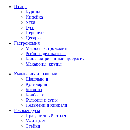
Птица
Курица
Индейка
Утка
Гусь
Перепелка
Цесарка
Гастрономия
Мясная гастрономия
Рыбные деликатесы
Консервированные продукты
Макароны, крупы
Кулинария и шашлык
Шашлык 🔥
Кулинария
Котлеты
Колбаски
Бульоны и супы
Пельмени и хинкали
Рекомендуем
Праздничный стол🎉
Ужин дома
Стейки