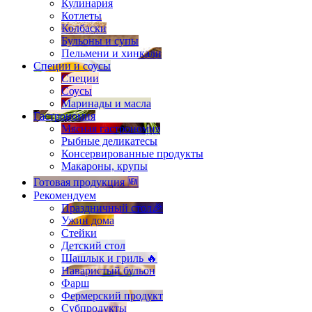
Кулинария
Котлеты
Колбаски
Бульоны и супы
Пельмени и хинкали
Специи и соусы
Специи
Соусы
Маринады и масла
Гастрономия
Мясная гастрономия
Рыбные деликатесы
Консервированные продукты
Макароны, крупы
Готовая продукция 🆕
Рекомендуем
Праздничный стол🎉
Ужин дома
Стейки
Детский стол
Шашлык и гриль 🔥
Наваристый бульон
Фарш
Фермерский продукт
Субпродукты