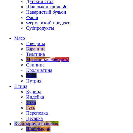
Детский стол
Шашлык и гриль 🔥
Наваристый бульон
Фарш
Фермерский продукт
Субпродукты
Мясо
Говядина
Баранина
Телятина
Мраморная говядина
Свинина
Крольчатина
Дичь
Нутрия
Птица
Курица
Индейка
Утка
Гусь
Перепелка
Цесарка
Кулинария и шашлык
Шашлык 🔥