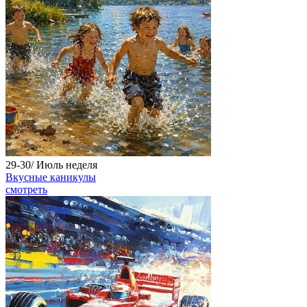
29-30/
Июль
неделя
Вкусные каникулы
смотреть