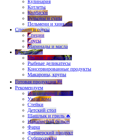
Кулинария
Котлеты
Колбаски
Бульоны и супы
Пельмени и хинкали
Специи и соусы
Специи
Соусы
Маринады и масла
Гастрономия
Мясная гастрономия
Рыбные деликатесы
Консервированные продукты
Макароны, крупы
Готовая продукция 🆕
Рекомендуем
Праздничный стол🎉
Ужин дома
Стейки
Детский стол
Шашлык и гриль 🔥
Наваристый бульон
Фарш
Фермерский продукт
Субпродукты