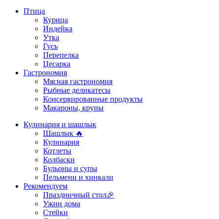
Птица
Курица
Индейка
Утка
Гусь
Перепелка
Цесарка
Гастрономия
Мясная гастрономия
Рыбные деликатесы
Консервированные продукты
Макароны, крупы
Кулинария и шашлык
Шашлык 🔥
Кулинария
Котлеты
Колбаски
Бульоны и супы
Пельмени и хинкали
Рекомендуем
Праздничный стол🎉
Ужин дома
Стейки