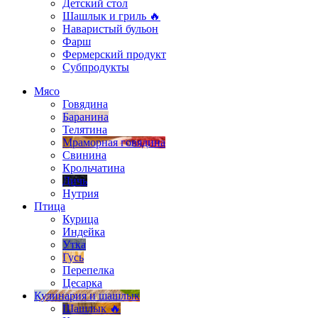
Детский стол
Шашлык и гриль 🔥
Наваристый бульон
Фарш
Фермерский продукт
Субпродукты
Мясо
Говядина
Баранина
Телятина
Мраморная говядина
Свинина
Крольчатина
Дичь
Нутрия
Птица
Курица
Индейка
Утка
Гусь
Перепелка
Цесарка
Кулинария и шашлык
Шашлык 🔥