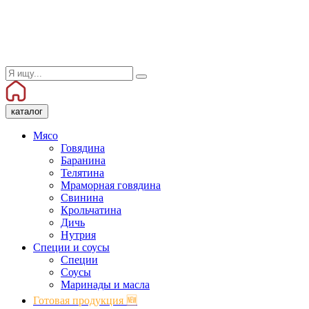
каталог
Мясо
Говядина
Баранина
Телятина
Мраморная говядина
Свинина
Крольчатина
Дичь
Нутрия
Специи и соусы
Специи
Соусы
Маринады и масла
Готовая продукция 🆕