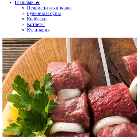
Шашлык 🔥
Пельмени и хинкали
Бульоны и супы
Колбаски
Котлеты
Кулинария