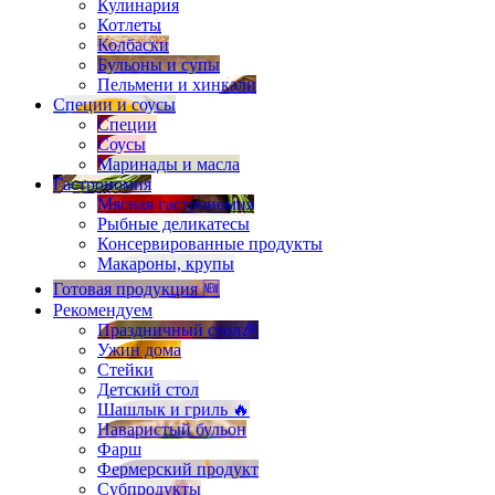
Кулинария
Котлеты
Колбаски
Бульоны и супы
Пельмени и хинкали
Специи и соусы
Специи
Соусы
Маринады и масла
Гастрономия
Мясная гастрономия
Рыбные деликатесы
Консервированные продукты
Макароны, крупы
Готовая продукция 🆕
Рекомендуем
Праздничный стол🎉
Ужин дома
Стейки
Детский стол
Шашлык и гриль 🔥
Наваристый бульон
Фарш
Фермерский продукт
Субпродукты