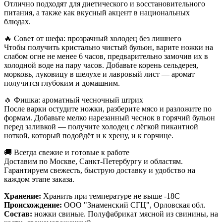
Отлично подходят для диетического и восстановительного
питания, а также как вкусный акцент в национальных
блюдах.
🔥 Совет от шефа: прозрачный холодец без лишнего
Чтобы получить кристально чистый бульон, варите ножки на
слабом огне не менее 6 часов, предварительно замочив их в
холодной воде на пару часов. Добавьте корень сельдерея,
морковь, луковицу в шелухе и лавровый лист — аромат
получится глубоким и домашним.
🧄 Фишка: ароматный чесночный штрих
После варки остудите ножки, разберите мясо и разложите по
формам. Добавьте мелко нарезанный чеснок в горячий бульон
перед заливкой — получите холодец с лёгкой пикантной
ноткой, который подойдёт и к хрену, и к горчице.
🚚 Всегда свежие и готовые к работе
Доставим по Москве, Санкт-Петербургу и областям.
Гарантируем свежесть, быструю доставку и удобство на
каждом этапе заказа.
Хранение:
Хранить при температуре не выше -18С
Происхождение:
ООО "Знаменский СГЦ", Орловская обл.
Состав:
ножки свиные. Полуфабрикат мясной из свинины, на