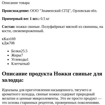
Описание товара
Происхождение:
ООО "Знаменский СГЦ", Орловская обл.
Примерный вес 1 шт.:
0.5 кг
Состав:
ножки свиные. Полуфабрикат мясной из свинины, на
кости, свежемороженный.
кКал
169
кДж
708
Белки
25.5
Жиры
7
Углеводы
1
Клетчатка
0
Описание продукта Ножки свиные для
холодца:
Идеальны для приготовления насыщенного, тягучего и
ароматного холодца, свиные ножки содержат природный
желатин и ценные микроэлементы. Это не просто продукт —
это основа старинных рецептов, проверенных поколениями.