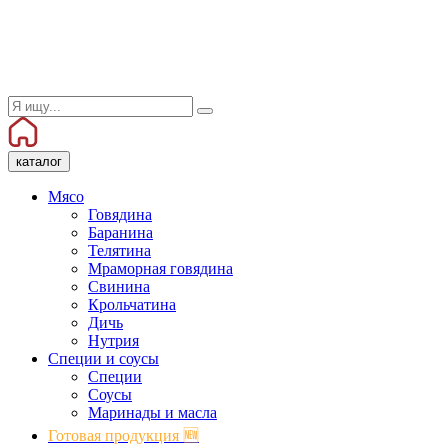
каталог
Мясо
Говядина
Баранина
Телятина
Мраморная говядина
Свинина
Крольчатина
Дичь
Нутрия
Специи и соусы
Специи
Соусы
Маринады и масла
Готовая продукция 🆕