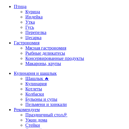
Птица
Курица
Индейка
Утка
Гусь
Перепелка
Цесарка
Гастрономия
Мясная гастрономия
Рыбные деликатесы
Консервированные продукты
Макароны, крупы
Кулинария и шашлык
Шашлык 🔥
Кулинария
Котлеты
Колбаски
Бульоны и супы
Пельмени и хинкали
Рекомендуем
Праздничный стол🎉
Ужин дома
Стейки