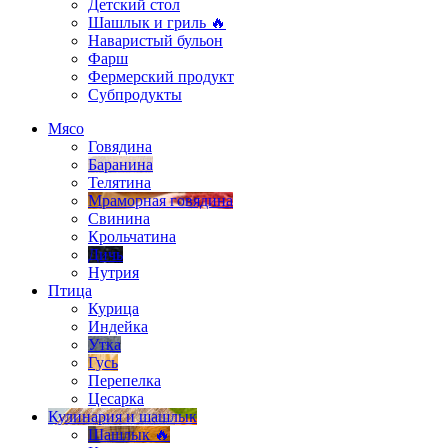
Детский стол
Шашлык и гриль 🔥
Наваристый бульон
Фарш
Фермерский продукт
Субпродукты
Мясо
Говядина
Баранина
Телятина
Мраморная говядина
Свинина
Крольчатина
Дичь
Нутрия
Птица
Курица
Индейка
Утка
Гусь
Перепелка
Цесарка
Кулинария и шашлык
Шашлык 🔥