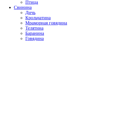
Птица
Свинина
Дичь
Крольчатина
Мраморная говядина
Телятина
Баранина
Говядина