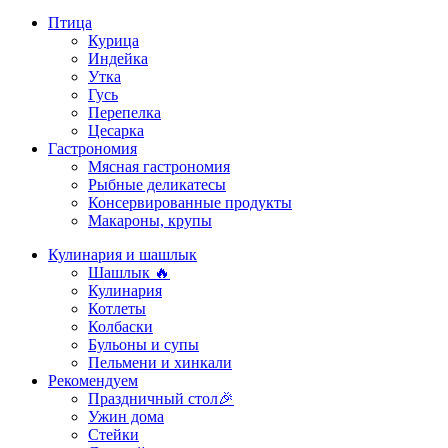
Птица
Курица
Индейка
Утка
Гусь
Перепелка
Цесарка
Гастрономия
Мясная гастрономия
Рыбные деликатесы
Консервированные продукты
Макароны, крупы
Кулинария и шашлык
Шашлык 🔥
Кулинария
Котлеты
Колбаски
Бульоны и супы
Пельмени и хинкали
Рекомендуем
Праздничный стол🎉
Ужин дома
Стейки