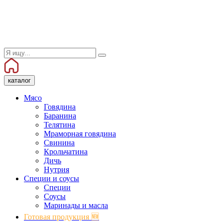
каталог
Мясо
Говядина
Баранина
Телятина
Мраморная говядина
Свинина
Крольчатина
Дичь
Нутрия
Специи и соусы
Специи
Соусы
Маринады и масла
Готовая продукция 🆕