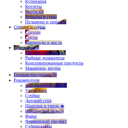
Кулинария
Котлеты
Колбаски
Бульоны и супы
Пельмени и хинкали
Специи и соусы
Специи
Соусы
Маринады и масла
Гастрономия
Мясная гастрономия
Рыбные деликатесы
Консервированные продукты
Макароны, крупы
Готовая продукция 🆕
Рекомендуем
Праздничный стол🎉
Ужин дома
Стейки
Детский стол
Шашлык и гриль 🔥
Наваристый бульон
Фарш
Фермерский продукт
Субпродукты