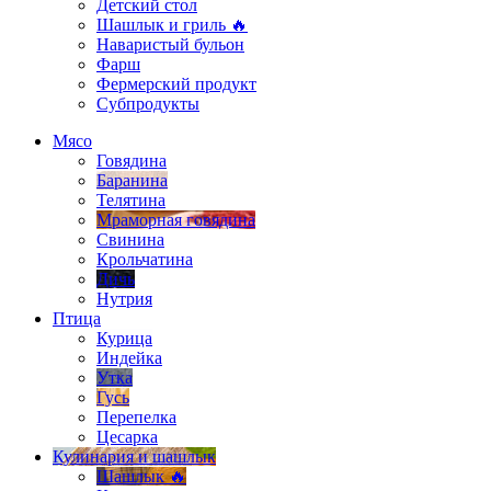
Детский стол
Шашлык и гриль 🔥
Наваристый бульон
Фарш
Фермерский продукт
Субпродукты
Мясо
Говядина
Баранина
Телятина
Мраморная говядина
Свинина
Крольчатина
Дичь
Нутрия
Птица
Курица
Индейка
Утка
Гусь
Перепелка
Цесарка
Кулинария и шашлык
Шашлык 🔥