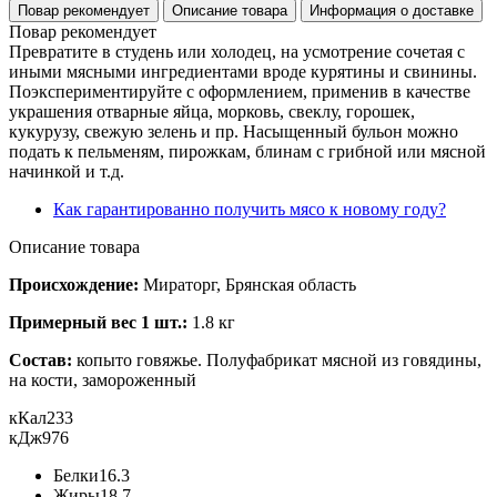
Повар рекомендует
Описание товара
Информация о доставке
Повар рекомендует
Превратите в студень или холодец, на усмотрение сочетая с
иными мясными ингредиентами вроде курятины и свинины.
Поэкспериментируйте с оформлением, применив в качестве
украшения отварные яйца, морковь, свеклу, горошек,
кукурузу, свежую зелень и пр. Насыщенный бульон можно
подать к пельменям, пирожкам, блинам с грибной или мясной
начинкой и т.д.
Как гарантированно получить мясо к новому году?
Описание товара
Происхождение:
Мираторг, Брянская область
Примерный вес 1 шт.:
1.8 кг
Состав:
копыто говяжье. Полуфабрикат мясной из говядины,
на кости, замороженный
кКал
233
кДж
976
Белки
16.3
Жиры
18.7