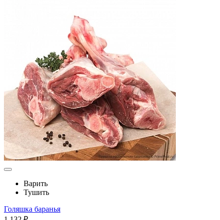
Варить
Тушить
Голяшка баранья
1 132 ₽