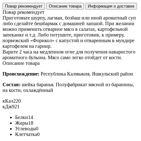
Повар рекомендует
Описание товара
Информация о доставке
Повар рекомендует
Приготовьте шурпу, лагман, бозбаш или иной ароматный суп
либо сделайте бешбармак с домашней лапшой. При желании
можно применить отварное мясо в салатах, картофельной
запеканке и т.д. Либо потушите, приготовив, к примеру,
норвежский «Форикол» с капустой и отваренным в мундире
картофелем на гарнир.
Варите 2 часа на медленном огне для получения наваристого
ароматного бульона. Мясо само легко отойдет от кости.
Описание товара
Происхождение:
Республика Калмыкия, Яшкульский район
Состав:
шейка баранья. Полуфабрикат мясной из баранины,
на кости, охлаждённый
кКал
220
кДж
921
Белки
14
Жиры
18
Углеводы
0
Клетчатка
0