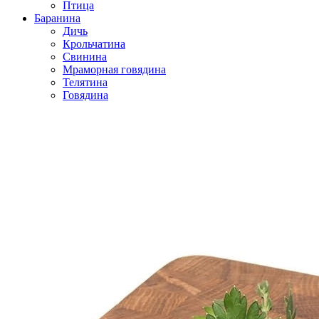
Птица
Баранина
Дичь
Крольчатина
Свинина
Мраморная говядина
Телятина
Говядина