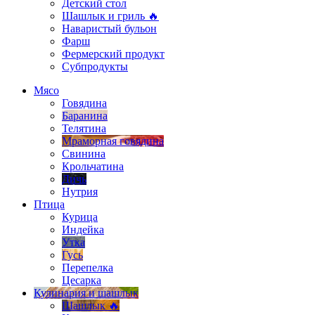
Детский стол
Шашлык и гриль 🔥
Наваристый бульон
Фарш
Фермерский продукт
Субпродукты
Мясо
Говядина
Баранина
Телятина
Мраморная говядина
Свинина
Крольчатина
Дичь
Нутрия
Птица
Курица
Индейка
Утка
Гусь
Перепелка
Цесарка
Кулинария и шашлык
Шашлык 🔥