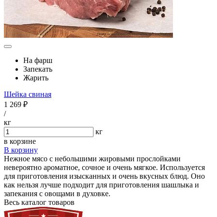
На фарш
Запекать
Жарить
Шейка свиная
1 269 ₽
/
кг
кг
в корзине
В корзину
Нежное мясо с небольшими жировыми прослойками
невероятно ароматное, сочное и очень мягкое. Используется
для приготовления изысканных и очень вкусных блюд. Оно
как нельзя лучше подходит для приготовления шашлыка и
запекания с овощами в духовке.
Весь каталог товаров