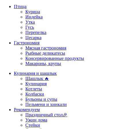
Птица
Курица
Индейка
Утка
Гусь
Перепелка
Цесарка
Гастрономия
Мясная гастрономия
Рыбные деликатесы
Консервированные продукты
Макароны, крупы
Кулинария и шашлык
Шашлык 🔥
Кулинария
Котлеты
Колбаски
Бульоны и супы
Пельмени и хинкали
Рекомендуем
Праздничный стол🎉
Ужин дома
Стейки