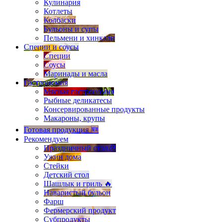
Кулинария
Котлеты
Колбаски
Бульоны и супы
Пельмени и хинкали
Специи и соусы
Специи
Соусы
Маринады и масла
Гастрономия
Мясная гастрономия
Рыбные деликатесы
Консервированные продукты
Макароны, крупы
Готовая продукция 🆕
Рекомендуем
Праздничный стол🎉
Ужин дома
Стейки
Детский стол
Шашлык и гриль 🔥
Наваристый бульон
Фарш
Фермерский продукт
Субпродукты