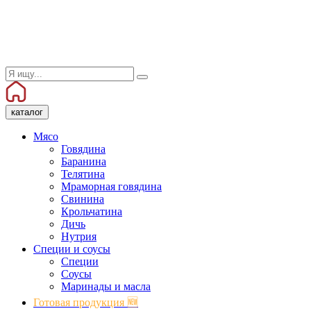
каталог
Мясо
Говядина
Баранина
Телятина
Мраморная говядина
Свинина
Крольчатина
Дичь
Нутрия
Специи и соусы
Специи
Соусы
Маринады и масла
Готовая продукция 🆕