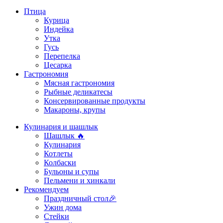
Птица
Курица
Индейка
Утка
Гусь
Перепелка
Цесарка
Гастрономия
Мясная гастрономия
Рыбные деликатесы
Консервированные продукты
Макароны, крупы
Кулинария и шашлык
Шашлык 🔥
Кулинария
Котлеты
Колбаски
Бульоны и супы
Пельмени и хинкали
Рекомендуем
Праздничный стол🎉
Ужин дома
Стейки