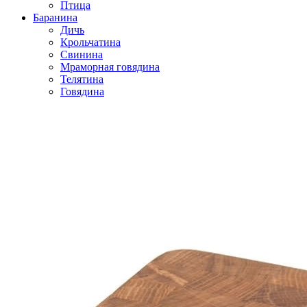
Птица
Баранина
Дичь
Крольчатина
Свинина
Мраморная говядина
Телятина
Говядина