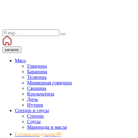
каталог
Мясо
Говядина
Баранина
Телятина
Мраморная говядина
Свинина
Крольчатина
Дичь
Нутрия
Специи и соусы
Специи
Соусы
Маринады и масла
Готовая продукция 🆕