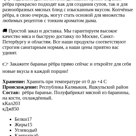
рёбра прекрасно подходят как для создания супов, так и для
разнообразных мясных блюд с изысканным вкусом. Копчёные
рёбра, в свою очередь, могут стать основой для множества
любимых рецептов с тонким ароматом дыма.
🚚 Простой заказ и доставка. Мы гарантируем высокое
качество мяса и быструю доставку по Москве, Санкт-
Петербургу и областям. Все наши продукты соответствуют
строгим санитарным нормам, а наши цены приятно вас
удивят.
👉 Закажите бараньи рёбра прямо сейчас и откройте для себя
новые вкусы в каждой порции!
Хранение:
Хранить при температуре от 0 до +4 С
Происхождение:
Республика Калмыкия, Яшкульский район
Состав:
рёбра бараньи. Полуфабрикат мясной из баранины,
на кости, охлаждённый.
кКал
203
кДж
850
Белки
17
Жиры
15
Углеводы
0
Клетчатка
0