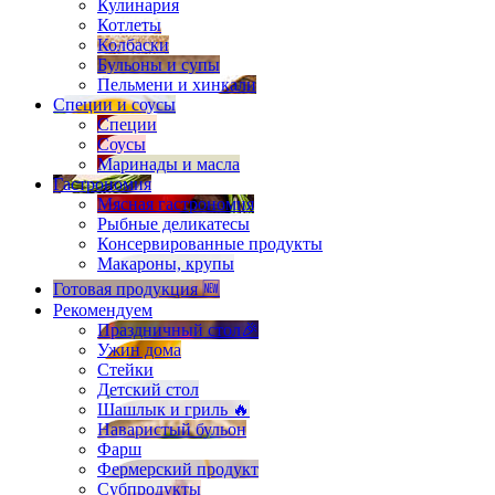
Кулинария
Котлеты
Колбаски
Бульоны и супы
Пельмени и хинкали
Специи и соусы
Специи
Соусы
Маринады и масла
Гастрономия
Мясная гастрономия
Рыбные деликатесы
Консервированные продукты
Макароны, крупы
Готовая продукция 🆕
Рекомендуем
Праздничный стол🎉
Ужин дома
Стейки
Детский стол
Шашлык и гриль 🔥
Наваристый бульон
Фарш
Фермерский продукт
Субпродукты