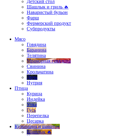
Детский стол
Шашлык и гриль 🔥
Наваристый бульон
Фарш
Фермерский продукт
Субпродукты
Мясо
Говядина
Баранина
Телятина
Мраморная говядина
Свинина
Крольчатина
Дичь
Нутрия
Птица
Курица
Индейка
Утка
Гусь
Перепелка
Цесарка
Кулинария и шашлык
Шашлык 🔥