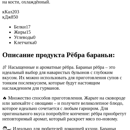
на кости, охлаждённый.
кКал
203
кДж
850
Белки
17
Жиры
15
Углеводы
0
Клетчатка
0
Описание продукта Рёбра бараньи:
🍖 Насыщенные и ароматные рёбра. Бараньи рёбра – это
идеальный выбор для наваристых бульонов с глубоким
вкусом. Их можно использовать для приготовления супов с
тонким послевкусием, которые будут настоящим
наслаждением для гурманов.
🔥 Множество способов приготовления. Жарьте на сковороде
или запекайте с овощами – и получите великолепное блюдо,
которое идеально сочетается с любым гарниром. Для
оригинального вкуса попробуйте копчение: рёбра приобретут
неповторимый аромат, который раскроет мясо по-новому.
🧑‍🍳 Идеально для любителей домашней кухни. Бараньи