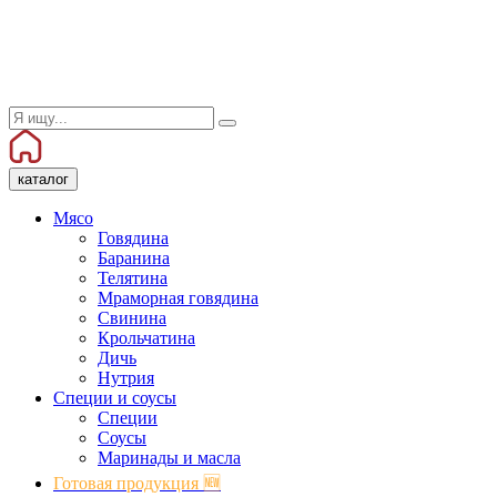
каталог
Мясо
Говядина
Баранина
Телятина
Мраморная говядина
Свинина
Крольчатина
Дичь
Нутрия
Специи и соусы
Специи
Соусы
Маринады и масла
Готовая продукция 🆕