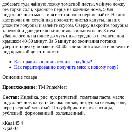
добавьте туда чайную ложку томатной пасты, чайную ложку
без горки соли, красного перца на кончике ножа, 50мл
подсолнечного масла и все это хорошо перемешайте. На дно
кастрюли или сотейника положите листья капуты, на них
уложите голубцы и залейте соусом. Сверху накройте голубцы
тарелкой и доведите до кипенияна сильном огне. Затем
убавьте огонь на плите до чуть ниже среднего и тушите под
крышкой 40-50 минут. За 5 минут до окончания готовки
уберите тарелку, добавьте 30-40г сливочного масла и доведите
под крышкой до готовности.
Как правильно приготовить голубцы?
Как гарантированно получить мясо к новому году?
Описание товара
Происхождение:
ТМ PrimeMeat
Состав:
Индейка, рис, лук репчатый, томатная паста, масло
подсолнечное, капуста белокочанная, петрушка свежая, соль,
перец черный молотый. Полуфабрикат из мяса птицы,
рубленый, формованный, охлажденный.
кКал
145,4
кДж
607