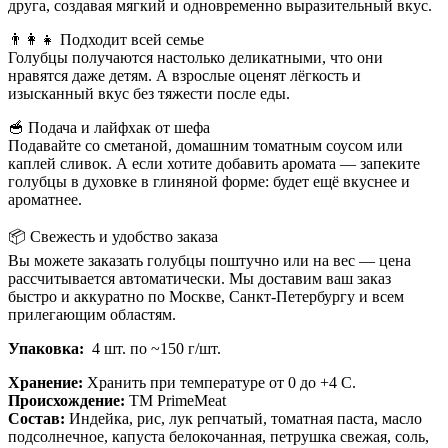
друга, создавая мягкий и одновременно выразительный вкус.
👨‍👩‍👧 Подходит всей семье
Голубцы получаются настолько деликатными, что они
нравятся даже детям. А взрослые оценят лёгкость и
изысканный вкус без тяжести после еды.
🥣 Подача и лайфхак от шефа
Подавайте со сметаной, домашним томатным соусом или
каплей сливок. А если хотите добавить аромата — запеките
голубцы в духовке в глиняной форме: будет ещё вкуснее и
ароматнее.
📦 Свежесть и удобство заказа
Вы можете заказать голубцы поштучно или на вес — цена
рассчитывается автоматически. Мы доставим ваш заказ
быстро и аккуратно по Москве, Санкт-Петербургу и всем
прилегающим областям.
Упаковка:
4 шт. по ~150 г/шт.
Хранение:
Хранить при температуре от 0 до +4 С.
Происхождение:
ТМ PrimeMeat
Состав:
Индейка, рис, лук репчатый, томатная паста, масло
подсолнечное, капуста белокочанная, петрушка свежая, соль,