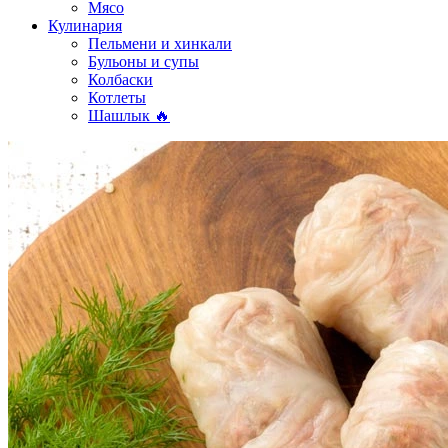
Мясо
Кулинария
Пельмени и хинкали
Бульоны и супы
Колбаски
Котлеты
Шашлык 🔥