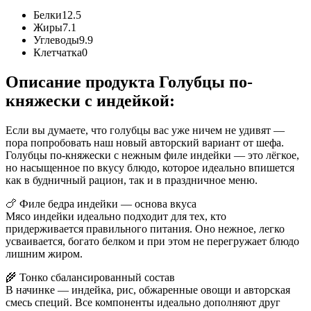
Белки
12.5
Жиры
7.1
Углеводы
9.9
Клетчатка
0
Описание продукта Голубцы по-
княжески с индейкой:
Если вы думаете, что голубцы вас уже ничем не удивят —
пора попробовать наш новый авторский вариант от шефа.
Голубцы по-княжески с нежным филе индейки — это лёгкое,
но насыщенное по вкусу блюдо, которое идеально впишется
как в будничный рацион, так и в праздничное меню.
🍗 Филе бедра индейки — основа вкуса
Мясо индейки идеально подходит для тех, кто
придерживается правильного питания. Оно нежное, легко
усваивается, богато белком и при этом не перегружает блюдо
лишним жиром.
🌾 Тонко сбалансированный состав
В начинке — индейка, рис, обжаренные овощи и авторская
смесь специй. Все компоненты идеально дополняют друг