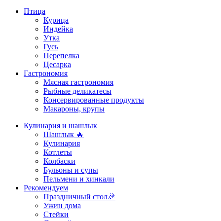
Птица
Курица
Индейка
Утка
Гусь
Перепелка
Цесарка
Гастрономия
Мясная гастрономия
Рыбные деликатесы
Консервированные продукты
Макароны, крупы
Кулинария и шашлык
Шашлык 🔥
Кулинария
Котлеты
Колбаски
Бульоны и супы
Пельмени и хинкали
Рекомендуем
Праздничный стол🎉
Ужин дома
Стейки