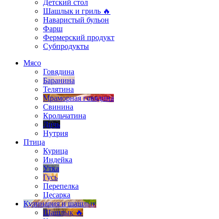
Детский стол
Шашлык и гриль 🔥
Наваристый бульон
Фарш
Фермерский продукт
Субпродукты
Мясо
Говядина
Баранина
Телятина
Мраморная говядина
Свинина
Крольчатина
Дичь
Нутрия
Птица
Курица
Индейка
Утка
Гусь
Перепелка
Цесарка
Кулинария и шашлык
Шашлык 🔥