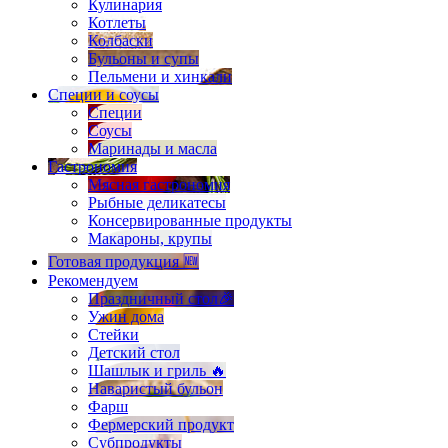
Кулинария
Котлеты
Колбаски
Бульоны и супы
Пельмени и хинкали
Специи и соусы
Специи
Соусы
Маринады и масла
Гастрономия
Мясная гастрономия
Рыбные деликатесы
Консервированные продукты
Макароны, крупы
Готовая продукция 🆕
Рекомендуем
Праздничный стол🎉
Ужин дома
Стейки
Детский стол
Шашлык и гриль 🔥
Наваристый бульон
Фарш
Фермерский продукт
Субпродукты