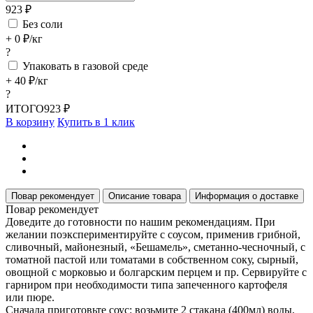
923 ₽
Без соли
+ 0 ₽/кг
?
Упаковать в газовой среде
+ 40 ₽/кг
?
ИТОГО
923 ₽
В корзину
Купить в 1 клик
Повар рекомендует
Описание товара
Информация о доставке
Повар рекомендует
Доведите до готовности по нашим рекомендациям. При
желании поэкспериментируйте с соусом, применив грибной,
сливочный, майонезный, «Бешамель», сметанно-чесночный, с
томатной пастой или томатами в собственном соку, сырный,
овощной с морковью и болгарским перцем и пр. Сервируйте с
гарниром при необходимости типа запеченного картофеля
или пюре.
Сначала приготовьте соус: возьмите 2 стакана (400мл) воды,