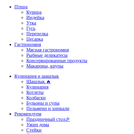
Птица
Курица
Индейка
Утка
Гусь
Перепелка
Цесарка
Гастрономия
Мясная гастрономия
Рыбные деликатесы
Консервированные продукты
Макароны, крупы
Кулинария и шашлык
Шашлык 🔥
Кулинария
Котлеты
Колбаски
Бульоны и супы
Пельмени и хинкали
Рекомендуем
Праздничный стол🎉
Ужин дома
Стейки