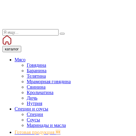
каталог
Мясо
Говядина
Баранина
Телятина
Мраморная говядина
Свинина
Крольчатина
Дичь
Нутрия
Специи и соусы
Специи
Соусы
Маринады и масла
Готовая продукция 🆕