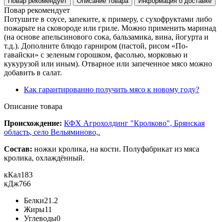
Повар рекомендует
Описание товара
Информация о доставке
Повар рекомендует
Потушите в соусе, запеките, к примеру, с сухофруктами либо
пожарьте на сковороде или гриле. Можно применить маринад
(на основе апельсинового сока, бальзамика, вина, йогурта и
т.д.). Дополните блюдо гарниром (пастой, рисом «По-
гавайски» с зеленым горошком, фасолью, морковью и
кукурузой или иным). Отварное или запеченное мясо можно
добавить в салат.
Как гарантированно получить мясо к новому году?
Описание товара
Происхождение:
КФХ Агрохолдинг "Кролково", Брянская
область, село Вельяминово,.
Состав:
ножки кролика, на кости. Полуфабрикат из мяса
кролика, охлаждённый.
кКал
183
кДж
766
Белки
21.2
Жиры
11
Углеводы
0