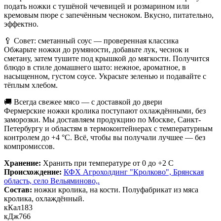
подать ножки с тушёной чечевицей и розмарином или
кремовым пюре с запечённым чесноком. Вкусно, питательно,
эффектно.
🥄 Совет: сметанный соус — проверенная классика
Обжарьте ножки до румяности, добавьте лук, чеснок и
сметану, затем тушите под крышкой до мягкости. Получится
блюдо в стиле домашнего шато: нежное, ароматное, в
насыщенном, густом соусе. Украсьте зеленью и подавайте с
тёплым хлебом.
🚚 Всегда свежее мясо — с доставкой до двери
Фермерские ножки кролика поступают охлаждёнными, без
заморозки. Мы доставляем продукцию по Москве, Санкт-
Петербургу и областям в термоконтейнерах с температурным
контролем до +4 °C. Всё, чтобы вы получали лучшее — без
компромиссов.
Хранение:
Хранить при температуре от 0 до +2 С
Происхождение:
КФХ Агрохолдинг "Кролково", Брянская
область, село Вельяминово,.
Состав:
ножки кролика, на кости. Полуфабрикат из мяса
кролика, охлаждённый.
кКал
183
кДж
766