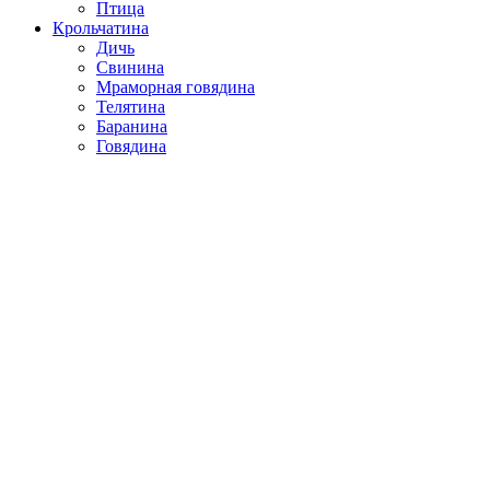
Птица
Крольчатина
Дичь
Свинина
Мраморная говядина
Телятина
Баранина
Говядина