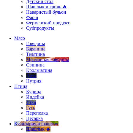
Детский стол
Шашлык и гриль 🔥
Наваристый бульон
Фарш
Фермерский продукт
Субпродукты
Мясо
Говядина
Баранина
Телятина
Мраморная говядина
Свинина
Крольчатина
Дичь
Нутрия
Птица
Курица
Индейка
Утка
Гусь
Перепелка
Цесарка
Кулинария и шашлык
Шашлык 🔥