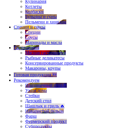
Кулинария
Котлеты
Колбаски
Бульоны и супы
Пельмени и хинкали
Специи и соусы
Специи
Соусы
Маринады и масла
Гастрономия
Мясная гастрономия
Рыбные деликатесы
Консервированные продукты
Макароны, крупы
Готовая продукция 🆕
Рекомендуем
Праздничный стол🎉
Ужин дома
Стейки
Детский стол
Шашлык и гриль 🔥
Наваристый бульон
Фарш
Фермерский продукт
Субпродукты