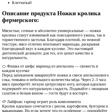
Клетчатка
0
Описание продукта Ножки кролика
фермерского:
Мясистые, сочные и абсолютно универсальные — ножки
кролика станут изюминкой как повседневного ужина, так и
торжественного застолья. Благодаря плотной, но нежной
текстуре, мясо отлично впитывает маринады, раскрывая
благородный вкус в каждом кусочке. Это настоящий
диетический деликатес для тех, кто ценит качество и
натуральность.
🍊 Фишка от шефа: маринад из апельсина — свежесть в
каждом кусочке
Перед запеканием замаринуйте ножки в смеси апельсинового
сока, тимьяна и небольшого количества мёда. Через 2–3 часа
мясо приобретёт легкую цитрусовую ноту, которая идеально
подчеркнёт его натуральную сладость. Подавайте с овощным
салатом и белым вином — гости будут в восторге.
🥔 Лайфхак: гарнир играет роль комплимента
Кролик идеально сочетается с рисом, картофелем, булгуром и
макаронами. Но если хотите что-то особенное — попробуйте