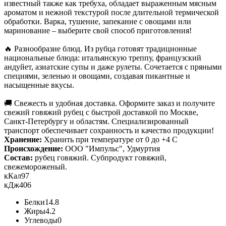
известный также как требуха, обладает выраженным мясным
ароматом и нежной текстурой после длительной термической
обработки. Варка, тушение, запекание с овощами или
маринование – выберите свой способ приготовления!
🔥 Разнообразие блюд. Из рубца готовят традиционные
национальные блюда: итальянскую треппу, французский
андуйет, азиатские супы и даже рулеты. Сочетается с пряными
специями, зеленью и овощами, создавая пикантные и
насыщенные вкусы.
🚚 Свежесть и удобная доставка. Оформите заказ и получите
свежий говяжий рубец с быстрой доставкой по Москве,
Санкт-Петербургу и областям. Специализированный
транспорт обеспечивает сохранность и качество продукции!
Хранение:
Хранить при температуре от 0 до +4 С
Происхождение:
ООО "Импульс", Удмуртия
Состав:
рубец говяжий. Субпродукт говяжий,
свежемороженый.
кКал
97
кДж
406
Белки
14.8
Жиры
4.2
Углеводы
0