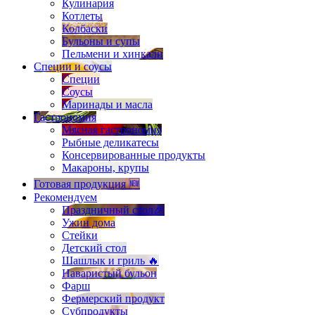
Кулинария
Котлеты
Колбаски
Бульоны и супы
Пельмени и хинкали
Специи и соусы
Специи
Соусы
Маринады и масла
Гастрономия
Мясная гастрономия
Рыбные деликатесы
Консервированные продукты
Макароны, крупы
Готовая продукция 🆕
Рекомендуем
Праздничный стол🎉
Ужин дома
Стейки
Детский стол
Шашлык и гриль 🔥
Наваристый бульон
Фарш
Фермерский продукт
Субпродукты