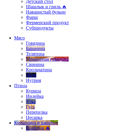
Детский стол
Шашлык и гриль 🔥
Наваристый бульон
Фарш
Фермерский продукт
Субпродукты
Мясо
Говядина
Баранина
Телятина
Мраморная говядина
Свинина
Крольчатина
Дичь
Нутрия
Птица
Курица
Индейка
Утка
Гусь
Перепелка
Цесарка
Кулинария и шашлык
Шашлык 🔥