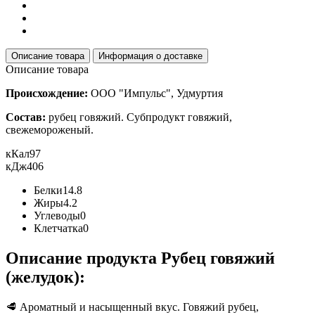
Описание товара
Информация о доставке
Описание товара
Происхождение:
ООО "Импульс", Удмуртия
Состав:
рубец говяжий. Субпродукт говяжий,
свежемороженый.
кКал
97
кДж
406
Белки
14.8
Жиры
4.2
Углеводы
0
Клетчатка
0
Описание продукта Рубец говяжий
(желудок):
🥩 Ароматный и насыщенный вкус. Говяжий рубец,