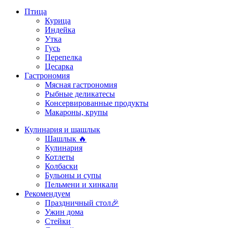
Птица
Курица
Индейка
Утка
Гусь
Перепелка
Цесарка
Гастрономия
Мясная гастрономия
Рыбные деликатесы
Консервированные продукты
Макароны, крупы
Кулинария и шашлык
Шашлык 🔥
Кулинария
Котлеты
Колбаски
Бульоны и супы
Пельмени и хинкали
Рекомендуем
Праздничный стол🎉
Ужин дома
Стейки