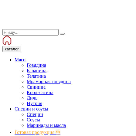
каталог
Мясо
Говядина
Баранина
Телятина
Мраморная говядина
Свинина
Крольчатина
Дичь
Нутрия
Специи и соусы
Специи
Соусы
Маринады и масла
Готовая продукция 🆕