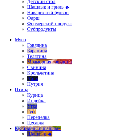
Детский стол
Шашлык и гриль 🔥
Наваристый бульон
Фарш
Фермерский продукт
Субпродукты
Мясо
Говядина
Баранина
Телятина
Мраморная говядина
Свинина
Крольчатина
Дичь
Нутрия
Птица
Курица
Индейка
Утка
Гусь
Перепелка
Цесарка
Кулинария и шашлык
Шашлык 🔥