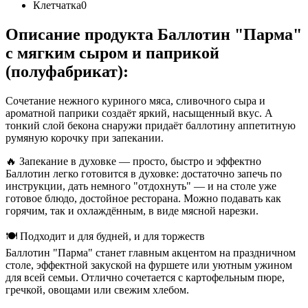
Клетчатка
0
Описание продукта Баллотин "Парма"
с мягким сыром и паприкой
(полуфабрикат):
Сочетание нежного куриного мяса, сливочного сыра и
ароматной паприки создаёт яркий, насыщенный вкус. А
тонкий слой бекона снаружи придаёт баллотину аппетитную
румяную корочку при запекании.
🔥 Запекание в духовке — просто, быстро и эффектно
Баллотин легко готовится в духовке: достаточно запечь по
инструкции, дать немного "отдохнуть" — и на столе уже
готовое блюдо, достойное ресторана. Можно подавать как
горячим, так и охлаждённым, в виде мясной нарезки.
🍽 Подходит и для будней, и для торжеств
Баллотин "Парма" станет главным акцентом на праздничном
столе, эффектной закуской на фуршете или уютным ужином
для всей семьи. Отлично сочетается с картофельным пюре,
гречкой, овощами или свежим хлебом.