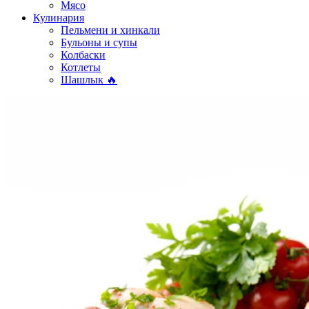
Мясо
Кулинария
Пельмени и хинкали
Бульоны и супы
Колбаски
Котлеты
Шашлык 🔥