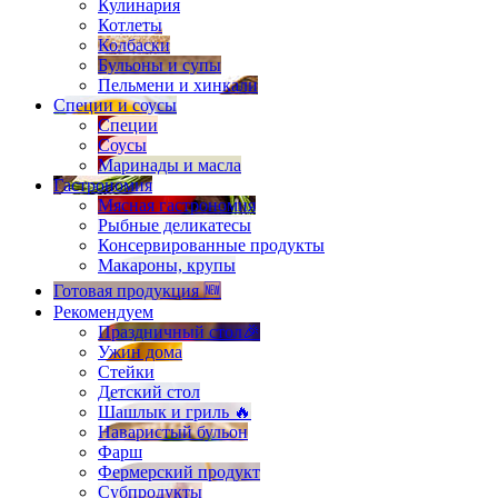
Кулинария
Котлеты
Колбаски
Бульоны и супы
Пельмени и хинкали
Специи и соусы
Специи
Соусы
Маринады и масла
Гастрономия
Мясная гастрономия
Рыбные деликатесы
Консервированные продукты
Макароны, крупы
Готовая продукция 🆕
Рекомендуем
Праздничный стол🎉
Ужин дома
Стейки
Детский стол
Шашлык и гриль 🔥
Наваристый бульон
Фарш
Фермерский продукт
Субпродукты