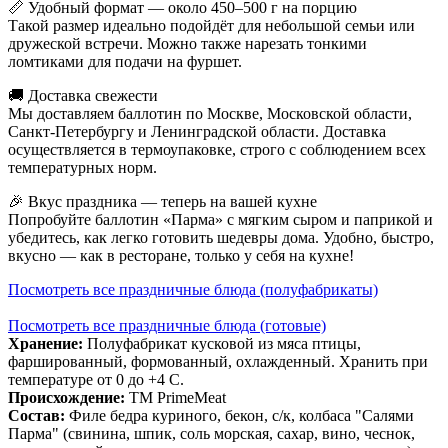
📏 Удобный формат — около 450–500 г на порцию
Такой размер идеально подойдёт для небольшой семьи или
дружеской встречи. Можно также нарезать тонкими
ломтиками для подачи на фуршет.
🚚 Доставка свежести
Мы доставляем баллотин по Москве, Московской области,
Санкт-Петербургу и Ленинградской области. Доставка
осуществляется в термоупаковке, строго с соблюдением всех
температурных норм.
🎉 Вкус праздника — теперь на вашей кухне
Попробуйте баллотин «Парма» с мягким сыром и паприкой и
убедитесь, как легко готовить шедевры дома. Удобно, быстро,
вкусно — как в ресторане, только у себя на кухне!
Посмотреть все праздничные блюда (полуфабрикаты)
Посмотреть все праздничные блюда (готовые)
Хранение:
Полуфабрикат кусковой из мяса птицы,
фаршированный, формованный, охлажденный. Хранить при
температуре от 0 до +4 С.
Происхождение:
ТМ PrimeMeat
Состав:
Филе бедра куриного, бекон, с/к, колбаса "Салями
Парма" (свинина, шпик, соль морская, сахар, вино, чеснок,