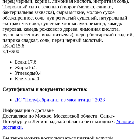
перец черный, корица, лимонная кислота, нитритная соль),
Творожный сыр с зеленью (творог (молоко, сливки,
бактериальная закваска), сыры мягкие, молоко сухое
обезжиренное, соль, лук репчатый сушеный, натуральный
экстракт чеснока, сушеные хлопья лука-резанца, камедь
гуаровая, камедь рожкового дерева, лимонная кислота,
луковая эссенция, вода питьевая), перец болгарский сладкий,
паприка сладкая, соль, перец черный молотый.
кКал
215,6
кДж
900
Белки
17.6
Жиры
16.5
Углеводы
0.4
Клетчатка
0
Сертификаты и документы качества:
ДС "Полуфабрикаты из мяса птицы" 2023
Информация о доставке
Доставляем по Москве, Московской области, Санкт-
Петербургу и Ленинградской области без выходных.
Условия
доставки.
Вы также можете воспользоваться платной услугой