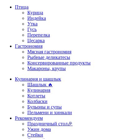
Птица
Курица
Индейка
Утка
Гусь
Перепелка
Цесарка
Гастрономия
Мясная гастрономия
Рыбные деликатесы
Консервированные продукты
Макароны, крупы
Кулинария и шашлык
Шашлык 🔥
Кулинария
Котлеты
Колбаски
Бульоны и супы
Пельмени и хинкали
Рекомендуем
Праздничный стол🎉
Ужин дома
Стейки