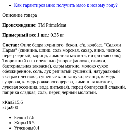
Как гарантированно получить мясо к новому году?
Описание товара
Происхождение:
ТМ PrimeMeat
Примерный вес 1 шт.:
0.35 кг
Состав:
Филе бедра куриного, бекон, с/к, колбаса "Салями
Парма" (свинина, шпик, соль морская, сахар, вино, чеснок,
перец черный, корица, лимонная кислота, нитритная соль),
Творожный сыр с зеленью (творог (молоко, сливки,
бактериальная закваска), сыры мягкие, молоко сухое
обезжиренное, соль, лук репчатый сушеный, натуральный
экстракт чеснока, сушеные хлопья лука-резанца, камедь
гуаровая, камедь рожкового дерева, лимонная кислота,
луковая эссенция, вода питьевая), перец болгарский сладкий,
паприка сладкая, соль, перец черный молотый.
кКал
215,6
кДж
900
Белки
17.6
Жиры
16.5
Углеводы
0.4