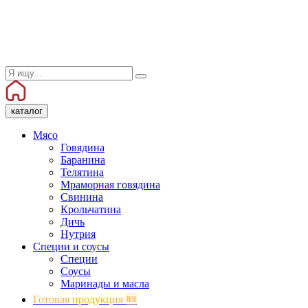
каталог
Мясо
Говядина
Баранина
Телятина
Мраморная говядина
Свинина
Крольчатина
Дичь
Нутрия
Специи и соусы
Специи
Соусы
Маринады и масла
Готовая продукция 🆕