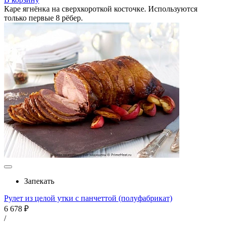
Каре ягнёнка на сверхкороткой косточке. Используются
только первые 8 рёбер.
Запекать
Рулет из целой утки с панчеттой (полуфабрикат)
6 678 ₽
/