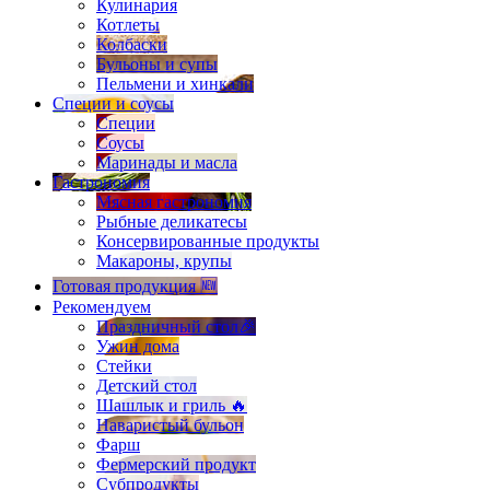
Кулинария
Котлеты
Колбаски
Бульоны и супы
Пельмени и хинкали
Специи и соусы
Специи
Соусы
Маринады и масла
Гастрономия
Мясная гастрономия
Рыбные деликатесы
Консервированные продукты
Макароны, крупы
Готовая продукция 🆕
Рекомендуем
Праздничный стол🎉
Ужин дома
Стейки
Детский стол
Шашлык и гриль 🔥
Наваристый бульон
Фарш
Фермерский продукт
Субпродукты