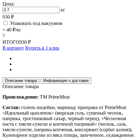
Цена:
кг
930 ₽
Упаковать под вакуумом
+ 40 ₽/кг
?
ИТОГО
930 ₽
В корзину
Купить в 1 клик
Описание товара
Информация о доставке
Описание товара
Происхождение:
ТМ PrimeMeat
Состав:
голень индейки, маринад: приправа от PrimeMeat
«Идеальный цыпленок» (морская соль, сушеный чеснок,
паприка, тростниковый сахар, черный перец), «Чесночная
паста с хмели-сунели и копченой паприкой» (чеснок, саль,
хмели-сунели, паприка копченая, консервант (сорбат калия)).
Кулинарное изделие из мяса птицы, запеченное, охлажденное.