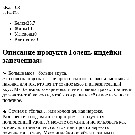
кКал
193
кДж
808
Белки
25.7
Жиры
10
Углеводы
0
Клетчатка
0
Описание продукта Голень индейки
запеченная:
🍖 Больше мяса - больше вкуса.
Эта голень индейки — не просто сытное блюдо, а настоящая
находка для тех, кто ценит сочное мясо и выразительный
вкус. Мы бережно замариновали её в пряных травах и запекли
до золотистой корочки, чтобы сохранить всё самое вкусное и
полезное.
🔥 Сочная и тёплая… или холодная, как нарезка.
Разогрейте и подавайте с гарниром — получится
полноценный ужин. А можете остудить и использовать как
основу для сэндвичей, салатов или просто нарезать
ломтиками к столу. Мясо индейки остаётся нежным и