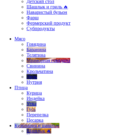
Детский стол
Шашлык и гриль 🔥
Наваристый бульон
Фарш
Фермерский продукт
Субпродукты
Мясо
Говядина
Баранина
Телятина
Мраморная говядина
Свинина
Крольчатина
Дичь
Нутрия
Птица
Курица
Индейка
Утка
Гусь
Перепелка
Цесарка
Кулинария и шашлык
Шашлык 🔥