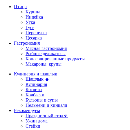
Птица
Курица
Индейка
Утка
Гусь
Перепелка
Цесарка
Гастрономия
Мясная гастрономия
Рыбные деликатесы
Консервированные продукты
Макароны, крупы
Кулинария и шашлык
Шашлык 🔥
Кулинария
Котлеты
Колбаски
Бульоны и супы
Пельмени и хинкали
Рекомендуем
Праздничный стол🎉
Ужин дома
Стейки