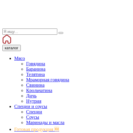
каталог
Мясо
Говядина
Баранина
Телятина
Мраморная говядина
Свинина
Крольчатина
Дичь
Нутрия
Специи и соусы
Специи
Соусы
Маринады и масла
Готовая продукция 🆕