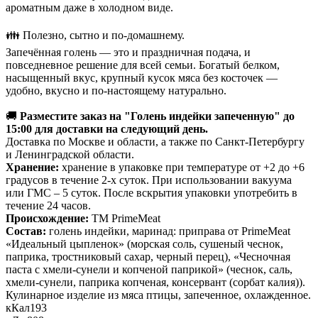
ароматным даже в холодном виде.
👪 Полезно, сытно и по-домашнему.
Запечённая голень — это и праздничная подача, и
повседневное решение для всей семьи. Богатый белком,
насыщенный вкус, крупный кусок мяса без косточек —
удобно, вкусно и по-настоящему натурально.
🚚
Разместите заказ на "Голень индейки запеченную" до
15:00 для доставки на следующий день.
Доставка по Москве и области, а также по Санкт-Петербургу
и Ленинградской области.
Хранение:
хранение в упаковке при температуре от +2 до +6
градусов в течение 2-х суток. При использовании вакуума
или ГМС – 5 суток. После вскрытия упаковки употребить в
течение 24 часов.
Происхождение:
ТМ PrimeMeat
Состав:
голень индейки, маринад: приправа от PrimeMeat
«Идеальный цыпленок» (морская соль, сушеный чеснок,
паприка, тростниковый сахар, черный перец), «Чесночная
паста с хмели-сунели и копченой паприкой» (чеснок, саль,
хмели-сунели, паприка копченая, консервант (сорбат калия)).
Кулинарное изделие из мяса птицы, запеченное, охлажденное.
кКал
193