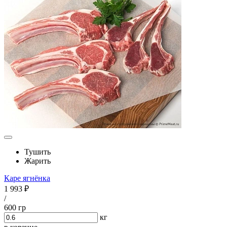
Тушить
Жарить
Каре ягнёнка
1 993 ₽
/
600 гр
кг