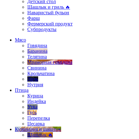
Детский стол
Шашлык и гриль 🔥
Наваристый бульон
Фарш
Фермерский продукт
Субпродукты
Мясо
Говядина
Баранина
Телятина
Мраморная говядина
Свинина
Крольчатина
Дичь
Нутрия
Птица
Курица
Индейка
Утка
Гусь
Перепелка
Цесарка
Кулинария и шашлык
Шашлык 🔥