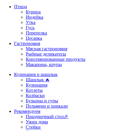
Птица
Курица
Индейка
Утка
Гусь
Перепелка
Цесарка
Гастрономия
Мясная гастрономия
Рыбные деликатесы
Консервированные продукты
Макароны, крупы
Кулинария и шашлык
Шашлык 🔥
Кулинария
Котлеты
Колбаски
Бульоны и супы
Пельмени и хинкали
Рекомендуем
Праздничный стол🎉
Ужин дома
Стейки