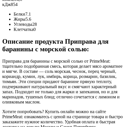
кДж
854
Белки
7.1
Жиры
5.6
Углеводы
28
Клетчатка
0
Описание продукта Приправа для
баранины с морской солью:
Приправа для баранины с морской солью от PrimeMeat:
тщательно подобранная смесь, которая делает мясо ароматнее
и мягче. В составе — соль морская, чеснок, перец черный,
кориандр, кумин, лук, имбирь, корица, розмарин, базилик,
тимьян. Эти специи придают баранине пряную теплоту,
подчеркивают натуральный вкус и смягчают характерный
запах. Подходит не только для жарки и запекания, но и для
маринадов, тушеных блюд; отлично сочетается с лимоном и
оливковым маслом.
Хотите попробовать? Купить онлайн можно на сайте
PrimeMeat: ознакомьтесь с ценой на странице товара и быстро
заказажите нужное количество. Удобная оплата и быстрая
доставка на дом по Москве и Санкт-Петербургу.