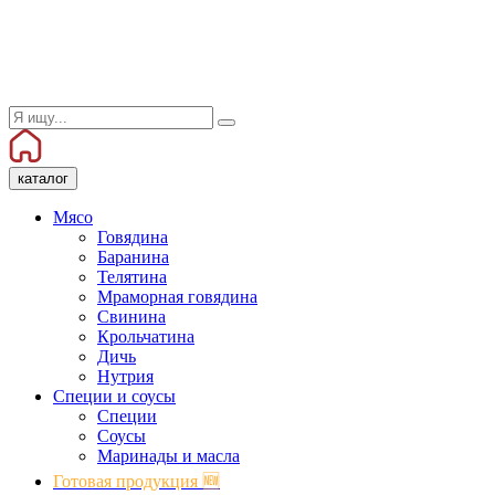
каталог
Мясо
Говядина
Баранина
Телятина
Мраморная говядина
Свинина
Крольчатина
Дичь
Нутрия
Специи и соусы
Специи
Соусы
Маринады и масла
Готовая продукция 🆕