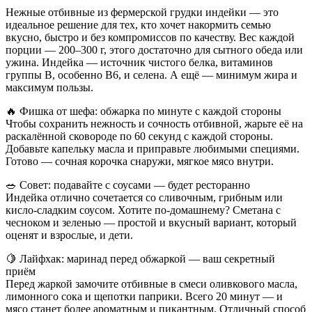
Нежные отбивные из фермерской грудки индейки — это
идеальное решение для тех, кто хочет накормить семью
вкусно, быстро и без компромиссов по качеству. Вес каждой
порции — 200–300 г, этого достаточно для сытного обеда или
ужина. Индейка — источник чистого белка, витаминов
группы B, особенно B6, и селена. А ещё — минимум жира и
максимум пользы.
🔥 Фишка от шефа: обжарка по минуте с каждой стороны
Чтобы сохранить нежность и сочность отбивной, жарьте её на
раскалённой сковороде по 60 секунд с каждой стороны.
Добавьте капельку масла и приправьте любимыми специями.
Готово — сочная корочка снаружи, мягкое мясо внутри.
🥗 Совет: подавайте с соусами — будет ресторанно
Индейка отлично сочетается со сливочным, грибным или
кисло-сладким соусом. Хотите по-домашнему? Сметана с
чесноком и зеленью — простой и вкусный вариант, который
оценят и взрослые, и дети.
🍋 Лайфхак: маринад перед обжаркой — ваш секретный
приём
Перед жаркой замочите отбивные в смеси оливкового масла,
лимонного сока и щепотки паприки. Всего 20 минут — и
мясо станет более ароматным и пикантным. Отличный способ