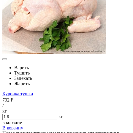
Варить
Тушить
Запекать
Жарить
Курочка тушка
792 ₽
/
кг
кг
в корзине
В корзину