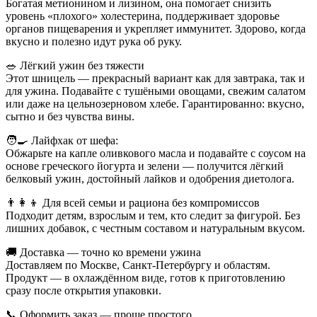
Богатая метионином и лизином, она помогает снизить
уровень «плохого» холестерина, поддерживает здоровье
органов пищеварения и укрепляет иммунитет. Здорово, когда
вкусно и полезно идут рука об руку.
🥗 Лёгкий ужин без тяжести
Этот шницель — прекрасный вариант как для завтрака, так и
для ужина. Подавайте с тушёными овощами, свежим салатом
или даже на цельнозерновом хлебе. Гарантированно: вкусно,
сытно и без чувства вины.
🧑‍🍳 Лайфхак от шефа:
Обжарьте на капле оливкового масла и подавайте с соусом на
основе греческого йогурта и зелени — получится лёгкий
белковый ужин, достойный лайков и одобрения диетолога.
👨‍👩‍👦 Для всей семьи и рациона без компромиссов
Подходит детям, взрослым и тем, кто следит за фигурой. Без
лишних добавок, с честным составом и натуральным вкусом.
🚚 Доставка — точно ко времени ужина
Доставляем по Москве, Санкт-Петербургу и областям.
Продукт — в охлаждённом виде, готов к приготовлению
сразу после открытия упаковки.
📞 Оформить заказ — проще простого