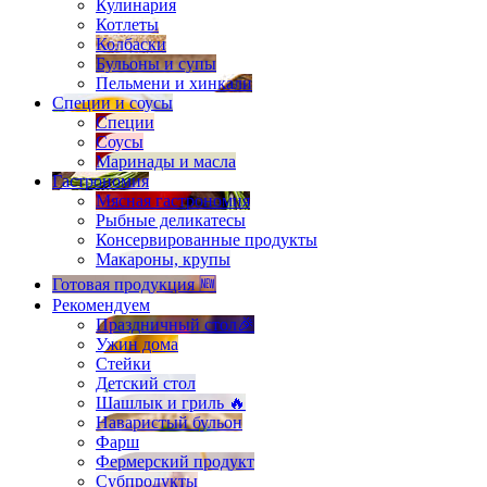
Кулинария
Котлеты
Колбаски
Бульоны и супы
Пельмени и хинкали
Специи и соусы
Специи
Соусы
Маринады и масла
Гастрономия
Мясная гастрономия
Рыбные деликатесы
Консервированные продукты
Макароны, крупы
Готовая продукция 🆕
Рекомендуем
Праздничный стол🎉
Ужин дома
Стейки
Детский стол
Шашлык и гриль 🔥
Наваристый бульон
Фарш
Фермерский продукт
Субпродукты