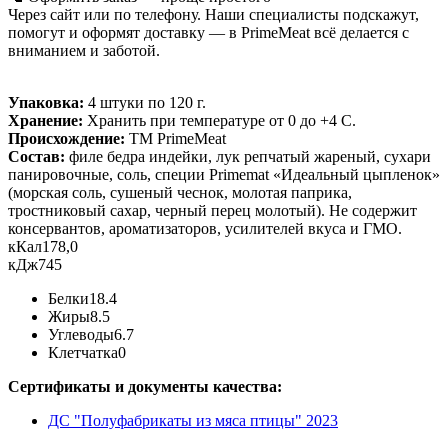
Через сайт или по телефону. Наши специалисты подскажут,
помогут и оформят доставку — в PrimeMeat всё делается с
вниманием и заботой.
Упаковка:
4 штуки по 120 г.
Хранение:
Хранить при температуре от 0 до +4 С.
Происхождение:
ТМ PrimeMeat
Состав:
филе бедра индейки, лук репчатый жареный, сухари
панировочные, соль, специи Primemat «Идеальный цыпленок»
(морская соль, сушеный чеснок, молотая паприка,
тростниковый сахар, черный перец молотый). Не содержит
консервантов, ароматизаторов, усилителей вкуса и ГМО.
кКал
178,0
кДж
745
Белки
18.4
Жиры
8.5
Углеводы
6.7
Клетчатка
0
Сертификаты и документы качества:
ДС "Полуфабрикаты из мяса птицы" 2023