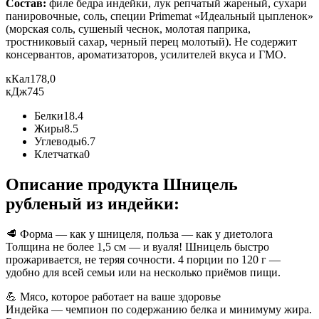
Состав:
филе бедра индейки, лук репчатый жареный, сухари
панировочные, соль, специи Primemat «Идеальный цыпленок»
(морская соль, сушеный чеснок, молотая паприка,
тростниковый сахар, черный перец молотый). Не содержит
консервантов, ароматизаторов, усилителей вкуса и ГМО.
кКал
178,0
кДж
745
Белки
18.4
Жиры
8.5
Углеводы
6.7
Клетчатка
0
Описание продукта Шницель
рубленый из индейки:
🥩 Форма — как у шницеля, польза — как у диетолога
Толщина не более 1,5 см — и вуаля! Шницель быстро
прожаривается, не теряя сочности. 4 порции по 120 г —
удобно для всей семьи или на несколько приёмов пищи.
💪 Мясо, которое работает на ваше здоровье
Индейка — чемпион по содержанию белка и минимуму жира.