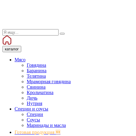
каталог
Мясо
Говядина
Баранина
Телятина
Мраморная говядина
Свинина
Крольчатина
Дичь
Нутрия
Специи и соусы
Специи
Соусы
Маринады и масла
Готовая продукция 🆕