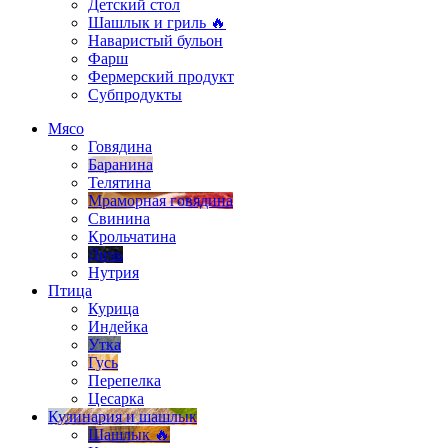
Детский стол
Шашлык и гриль 🔥
Наваристый бульон
Фарш
Фермерский продукт
Субпродукты
Мясо
Говядина
Баранина
Телятина
Мраморная говядина
Свинина
Крольчатина
Дичь
Нутрия
Птица
Курица
Индейка
Утка
Гусь
Перепелка
Цесарка
Кулинария и шашлык
Шашлык 🔥