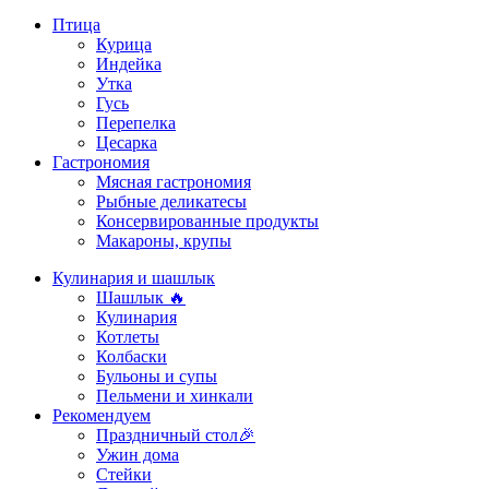
Птица
Курица
Индейка
Утка
Гусь
Перепелка
Цесарка
Гастрономия
Мясная гастрономия
Рыбные деликатесы
Консервированные продукты
Макароны, крупы
Кулинария и шашлык
Шашлык 🔥
Кулинария
Котлеты
Колбаски
Бульоны и супы
Пельмени и хинкали
Рекомендуем
Праздничный стол🎉
Ужин дома
Стейки