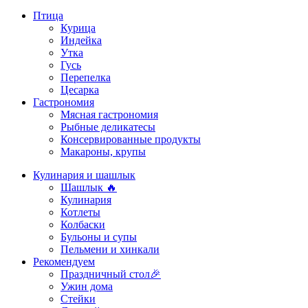
Птица
Курица
Индейка
Утка
Гусь
Перепелка
Цесарка
Гастрономия
Мясная гастрономия
Рыбные деликатесы
Консервированные продукты
Макароны, крупы
Кулинария и шашлык
Шашлык 🔥
Кулинария
Котлеты
Колбаски
Бульоны и супы
Пельмени и хинкали
Рекомендуем
Праздничный стол🎉
Ужин дома
Стейки