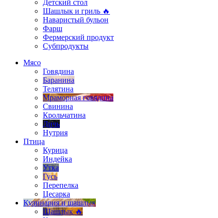
Детский стол
Шашлык и гриль 🔥
Наваристый бульон
Фарш
Фермерский продукт
Субпродукты
Мясо
Говядина
Баранина
Телятина
Мраморная говядина
Свинина
Крольчатина
Дичь
Нутрия
Птица
Курица
Индейка
Утка
Гусь
Перепелка
Цесарка
Кулинария и шашлык
Шашлык 🔥