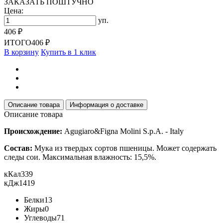
ЗАКАЗАТЬ ПОШТУЧНО
Цена:
уп.
406 ₽
ИТОГО
406 ₽
В корзину
Купить в 1 клик
Описание товара
Информация о доставке
Описание товара
Происхождение:
Agugiaro&Figna Molini S.p.A. - Italy
Состав:
Мука из твердых сортов пшеницы. Может содержать
следы сои. Максимальная влажность: 15,5%.
кКал
339
кДж
1419
Белки
13
Жиры
0
Углеводы
71