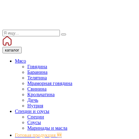
каталог
Мясо
Говядина
Баранина
Телятина
Мраморная говядина
Свинина
Крольчатина
Дичь
Нутрия
Специи и соусы
Специи
Соусы
Маринады и масла
Готовая продукция 🆕