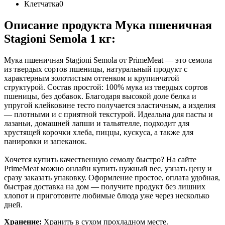
Клетчатка
0
Описание продукта Мука пшеничная
Stagioni Semola 1 кг:
Мука пшеничная Stagioni Semola от PrimeMeat — это семола
из твердых сортов пшеницы, натуральный продукт с
характерным золотистым оттенком и крупинчатой
структурой. Состав простой: 100% мука из твердых сортов
пшеницы, без добавок. Благодаря высокой доле белка и
упругой клейковине тесто получается эластичным, а изделия
— плотными и с приятной текстурой. Идеальна для пасты и
лазаньи, домашней лапши и тальятелле, подходит для
хрустящей корочки хлеба, пиццы, кускуса, а также для
панировки и запеканок.
Хочется купить качественную семолу быстро? На сайте
PrimeMeat можно онлайн купить нужный вес, узнать цену и
сразу заказать упаковку. Оформление простое, оплата удобная,
быстрая доставка на дом — получите продукт без лишних
хлопот и приготовите любимые блюда уже через несколько
дней.
Хранение:
Хранить в сухом прохладном месте.