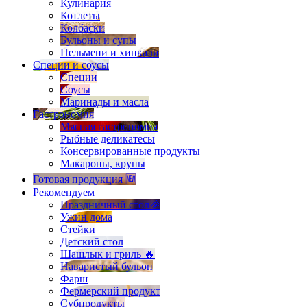
Кулинария
Котлеты
Колбаски
Бульоны и супы
Пельмени и хинкали
Специи и соусы
Специи
Соусы
Маринады и масла
Гастрономия
Мясная гастрономия
Рыбные деликатесы
Консервированные продукты
Макароны, крупы
Готовая продукция 🆕
Рекомендуем
Праздничный стол🎉
Ужин дома
Стейки
Детский стол
Шашлык и гриль 🔥
Наваристый бульон
Фарш
Фермерский продукт
Субпродукты