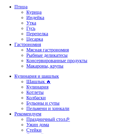
Птица
Курица
Индейка
Утка
Гусь
Перепелка
Цесарка
Гастрономия
Мясная гастрономия
Рыбные деликатесы
Консервированные продукты
Макароны, крупы
Кулинария и шашлык
Шашлык 🔥
Кулинария
Котлеты
Колбаски
Бульоны и супы
Пельмени и хинкали
Рекомендуем
Праздничный стол🎉
Ужин дома
Стейки