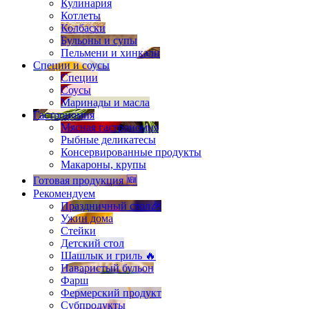
Кулинария
Котлеты
Колбаски
Бульоны и супы
Пельмени и хинкали
Специи и соусы
Специи
Соусы
Маринады и масла
Гастрономия
Мясная гастрономия
Рыбные деликатесы
Консервированные продукты
Макароны, крупы
Готовая продукция 🆕
Рекомендуем
Праздничный стол🎉
Ужин дома
Стейки
Детский стол
Шашлык и гриль 🔥
Наваристый бульон
Фарш
Фермерский продукт
Субпродукты