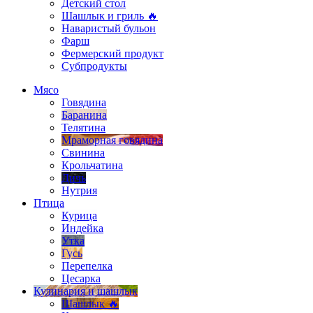
Детский стол
Шашлык и гриль 🔥
Наваристый бульон
Фарш
Фермерский продукт
Субпродукты
Мясо
Говядина
Баранина
Телятина
Мраморная говядина
Свинина
Крольчатина
Дичь
Нутрия
Птица
Курица
Индейка
Утка
Гусь
Перепелка
Цесарка
Кулинария и шашлык
Шашлык 🔥