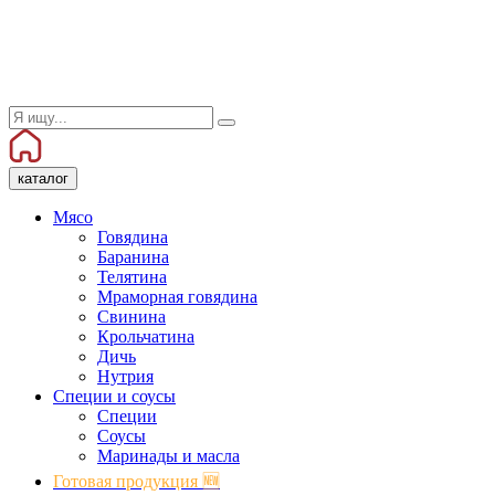
каталог
Мясо
Говядина
Баранина
Телятина
Мраморная говядина
Свинина
Крольчатина
Дичь
Нутрия
Специи и соусы
Специи
Соусы
Маринады и масла
Готовая продукция 🆕