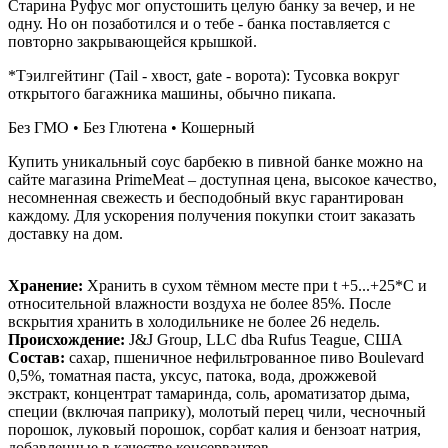
Старина Руфус мог опустошить целую банку за вечер, и не
одну. Но он позаботился и о тебе - банка поставляется с
повторно закрывающейся крышкой.
*Тэилгейтинг (Tail - хвост, gate - ворота): Тусовка вокруг
открытого багажника машины, обычно пикапа.
Без ГМО • Без Глютена • Кошерный
Купить уникальный соус барбекю в пивной банке можно на
сайте магазина PrimeMeat – доступная цена, высокое качество,
несомненная свежесть и бесподобный вкус гарантирован
каждому. Для ускорения получения покупки стоит заказать
доставку на дом.
Хранение:
Хранить в сухом тёмном месте при t +5...+25*C и
относительной влажности воздуха не более 85%. После
вскрытия хранить в холодильнике не более 26 недель.
Происхождение:
J&J Group, LLC dba Rufus Teague, США
Состав:
сахар, пшеничное нефильтрованное пиво Boulevard
0,5%, томатная паста, уксус, патока, вода, дрожжевой
экстракт, концентрат тамаринда, соль, ароматизатор дыма,
специи (включая паприку), молотый перец чили, чесночный
порошок, луковый порошок, сорбат калия и бензоат натрия,
добавленные в качестве консервантов.