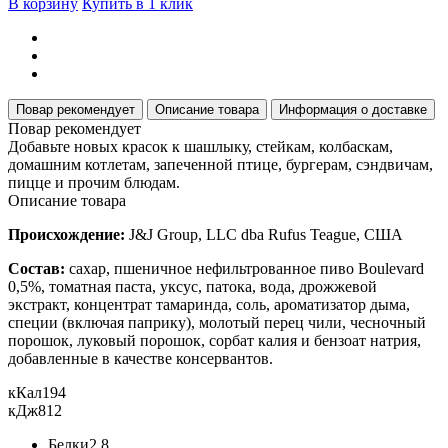
В корзину
Купить в 1 клик
Повар рекомендует
Описание товара
Информация о доставке
Повар рекомендует
Добавьте новых красок к шашлыку, стейкам, колбаскам,
домашним котлетам, запеченной птице, бургерам, сэндвичам,
пицце и прочим блюдам.
Описание товара
Происхождение:
J&J Group, LLC dba Rufus Teague, США
Состав:
сахар, пшеничное нефильтрованное пиво Boulevard
0,5%, томатная паста, уксус, патока, вода, дрожжевой
экстракт, концентрат тамаринда, соль, ароматизатор дыма,
специи (включая паприку), молотый перец чили, чесночный
порошок, луковый порошок, сорбат калия и бензоат натрия,
добавленные в качестве консервантов.
кКал
194
кДж
812
Белки
2.8