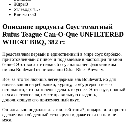
Жиры
0
Углеводы
41.7
Клетчатка
0
Описание продукта Соус томатный
Rufus Teague Can-O-Que UNFILTERED
WHEAT BBQ, 382 г:
Представляем первый и единственный в мире соус барбекю,
приготовленный с пивом и подаваемые в настоящей пивной
банке! Этот восхитительный соус наполнен флагманским
пивом Boulevard от пивоварни Oskar Blues Brewery.
Все, за что ты любишь легендарный эль Boulevard, но для
намазывания на ребрышки, курицу, гамбургеры и всего
остального, что ты хочешь сделать вкуснее. Этот соус, полный
вкуса светлого эля, имеет правильную сладость,
дополняющую его приземленный вкус.
Он идеально подходит для тэилгейтинга*, подарка или просто
сделает ваш обеденный стол крутым, даже если на нем нет
мяса.