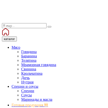
каталог
Мясо
Говядина
Баранина
Телятина
Мраморная говядина
Свинина
Крольчатина
Дичь
Нутрия
Специи и соусы
Специи
Соусы
Маринады и масла
Готовая продукция 🆕