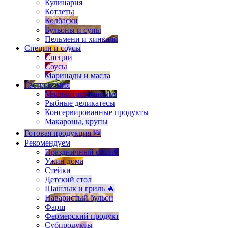
Кулинария
Котлеты
Колбаски
Бульоны и супы
Пельмени и хинкали
Специи и соусы
Специи
Соусы
Маринады и масла
Гастрономия
Мясная гастрономия
Рыбные деликатесы
Консервированные продукты
Макароны, крупы
Готовая продукция 🆕
Рекомендуем
Праздничный стол🎉
Ужин дома
Стейки
Детский стол
Шашлык и гриль 🔥
Наваристый бульон
Фарш
Фермерский продукт
Субпродукты