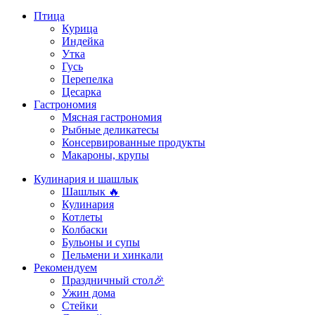
Птица
Курица
Индейка
Утка
Гусь
Перепелка
Цесарка
Гастрономия
Мясная гастрономия
Рыбные деликатесы
Консервированные продукты
Макароны, крупы
Кулинария и шашлык
Шашлык 🔥
Кулинария
Котлеты
Колбаски
Бульоны и супы
Пельмени и хинкали
Рекомендуем
Праздничный стол🎉
Ужин дома
Стейки