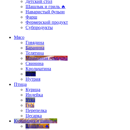
Детский стол
Шашлык и гриль 🔥
Наваристый бульон
Фарш
Фермерский продукт
Субпродукты
Мясо
Говядина
Баранина
Телятина
Мраморная говядина
Свинина
Крольчатина
Дичь
Нутрия
Птица
Курица
Индейка
Утка
Гусь
Перепелка
Цесарка
Кулинария и шашлык
Шашлык 🔥