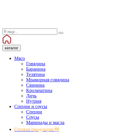
каталог
Мясо
Говядина
Баранина
Телятина
Мраморная говядина
Свинина
Крольчатина
Дичь
Нутрия
Специи и соусы
Специи
Соусы
Маринады и масла
Готовая продукция 🆕