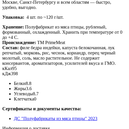
Москве, Санкт-Петербургу и всем областям — быстро,
удобно, выгодно.
Упаковка:
4 шт. по ~120 г/шт.
Хранение:
Полуфабрикат из мяса птицы, рубленый,
формованный, охлажденный. Хранить при температуре от 0
до +4 С.
Происхождение:
ТМ PrimeMeat
Состав:
филе бедра индейки, капуста белокочанная, лук
репчатый, морковь, рис, чеснок, кориандр, перец черный
молотый, соль, масло растительное. Не содержит
консервантов, ароматизаторов, усилителей вкуса и ГМО.
кКал
95
кДж
398
Белки
8.8
Жиры
3.6
Углеводы
8.7
Клетчатка
0
Сертификаты и документы качества:
ДС "Полуфабрикаты из мяса птицы" 2023
Информация о доставке