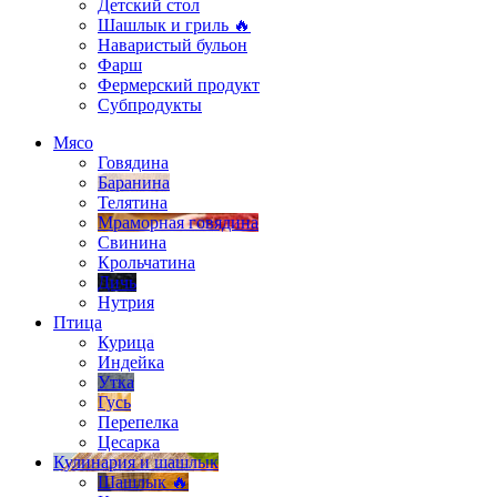
Детский стол
Шашлык и гриль 🔥
Наваристый бульон
Фарш
Фермерский продукт
Субпродукты
Мясо
Говядина
Баранина
Телятина
Мраморная говядина
Свинина
Крольчатина
Дичь
Нутрия
Птица
Курица
Индейка
Утка
Гусь
Перепелка
Цесарка
Кулинария и шашлык
Шашлык 🔥