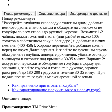
Повар рекомендует
Описание товара
Информация о доставке
Повар рекомендует
"Разогрейте глубокую сковороду с толстым дном, добавьте
немного дастительного масла и обжарьте на сильном огне
голубцы со всех сторон до румяной корочки. Возьмите 1-2
чайных ложки томатной пасты (или разбейте около 100г
томатов в собственном соку в блендере ) и добавьте в пачку
сметаны (400-450г). Хорошо перемешайте, добавьте соль и
перец по вкусу. Далее вариант 1: залейте полученным соусом
обжаренные голубцы, доведите докипения, убавьте огонь до
минимума и готовьте под крышкой 30-35 минут. Вариант 2:
аккуратно переложите обжаренные голубцы в форму для
запекания, залейте соусом и готовьте в духовке, заранее
разогретой до 180-200 градусов в течение 30-35 минут. При
подаче посыпьте голубцы мелконарезанной зеленью.
Как правильно приготовить голубцы?
Как гарантированно получить мясо к новому году?
Описание товара
Происхождение:
ТМ PrimeMeat