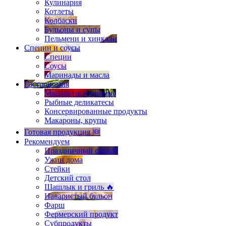
Кулинария
Котлеты
Колбаски
Бульоны и супы
Пельмени и хинкали
Специи и соусы
Специи
Соусы
Маринады и масла
Гастрономия
Мясная гастрономия
Рыбные деликатесы
Консервированные продукты
Макароны, крупы
Готовая продукция 🆕
Рекомендуем
Праздничный стол🎉
Ужин дома
Стейки
Детский стол
Шашлык и гриль 🔥
Наваристый бульон
Фарш
Фермерский продукт
Субпродукты