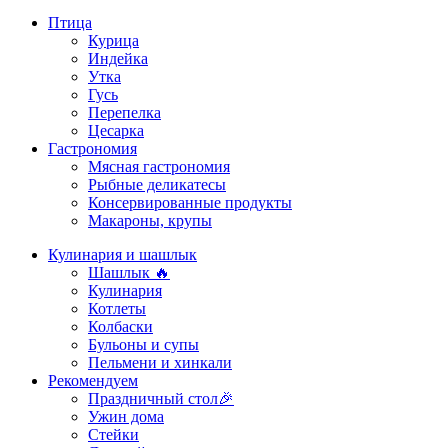
Птица
Курица
Индейка
Утка
Гусь
Перепелка
Цесарка
Гастрономия
Мясная гастрономия
Рыбные деликатесы
Консервированные продукты
Макароны, крупы
Кулинария и шашлык
Шашлык 🔥
Кулинария
Котлеты
Колбаски
Бульоны и супы
Пельмени и хинкали
Рекомендуем
Праздничный стол🎉
Ужин дома
Стейки