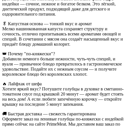
индейки — сочное, нежное и богатое белком. Это лёгкий,
диетический продукт, подходящий даже для детского и
оздоровительного питания.
🥬 Капустная основа — тонкий вкус и аромат
Мелко нашинкованная капуста сохраняет структуру и
сочность, отлично пропитываясь всеми ароматами овощей и
специй. В сочетании с мясом она создаёт насыщенный вкус и
придаёт блюду домашний колорит.
👑 Почему "по-княжески"?
Добавили немного больше нежности, чуть-чуть специй, и
вуаля — привычное блюдо превратилось в гастрономическое
удовольствие. Подайте их с нежным соусом — и получите
королевское блюдо без королевских хлопот.
🔥 Лайфхак от шефа
Хотите яркий вкус? Потушите голубцы в духовке в сметанно-
томатном соусе под крышкой 20 минут — аромат будет стоять
на весь дом! А если любите запечённую корочку — откройте
крышку на последние 5 минут запекания.
🚚 Быстрая доставка — свежесть гарантирована
Оформите заказ на ленивые голубцы по-княжески с индейкой
прямо сейчас на сайте PrimeMeat. Мы доставим ваш заказ по