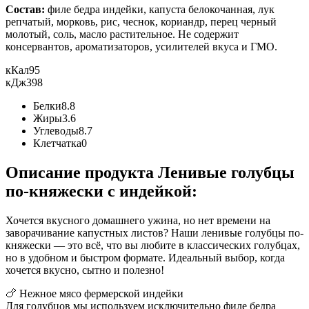
Состав:
филе бедра индейки, капуста белокочанная, лук
репчатый, морковь, рис, чеснок, кориандр, перец черный
молотый, соль, масло растительное. Не содержит
консервантов, ароматизаторов, усилителей вкуса и ГМО.
кКал
95
кДж
398
Белки
8.8
Жиры
3.6
Углеводы
8.7
Клетчатка
0
Описание продукта Ленивые голубцы
по-княжески с индейкой:
Хочется вкусного домашнего ужина, но нет времени на
заворачивание капустных листов? Наши ленивые голубцы по-
княжески — это всё, что вы любите в классических голубцах,
но в удобном и быстром формате. Идеальный выбор, когда
хочется вкусно, сытно и полезно!
🍗 Нежное мясо фермерской индейки
Для голубцов мы используем исключительно филе бедра