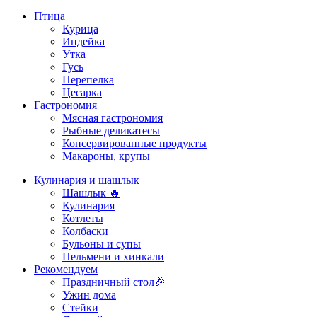
Птица
Курица
Индейка
Утка
Гусь
Перепелка
Цесарка
Гастрономия
Мясная гастрономия
Рыбные деликатесы
Консервированные продукты
Макароны, крупы
Кулинария и шашлык
Шашлык 🔥
Кулинария
Котлеты
Колбаски
Бульоны и супы
Пельмени и хинкали
Рекомендуем
Праздничный стол🎉
Ужин дома
Стейки