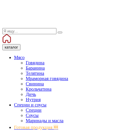
каталог
Мясо
Говядина
Баранина
Телятина
Мраморная говядина
Свинина
Крольчатина
Дичь
Нутрия
Специи и соусы
Специи
Соусы
Маринады и масла
Готовая продукция 🆕