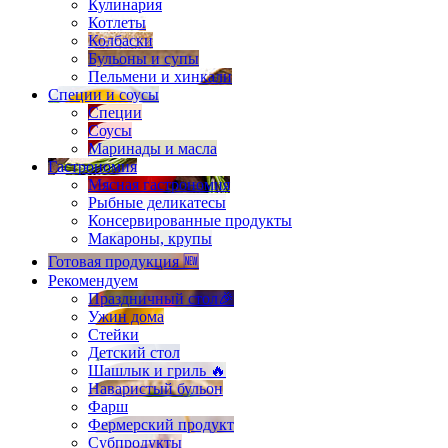
Кулинария
Котлеты
Колбаски
Бульоны и супы
Пельмени и хинкали
Специи и соусы
Специи
Соусы
Маринады и масла
Гастрономия
Мясная гастрономия
Рыбные деликатесы
Консервированные продукты
Макароны, крупы
Готовая продукция 🆕
Рекомендуем
Праздничный стол🎉
Ужин дома
Стейки
Детский стол
Шашлык и гриль 🔥
Наваристый бульон
Фарш
Фермерский продукт
Субпродукты