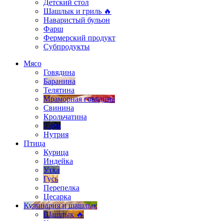
Детский стол
Шашлык и гриль 🔥
Наваристый бульон
Фарш
Фермерский продукт
Субпродукты
Мясо
Говядина
Баранина
Телятина
Мраморная говядина
Свинина
Крольчатина
Дичь
Нутрия
Птица
Курица
Индейка
Утка
Гусь
Перепелка
Цесарка
Кулинария и шашлык
Шашлык 🔥