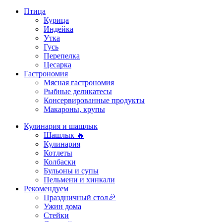
Птица
Курица
Индейка
Утка
Гусь
Перепелка
Цесарка
Гастрономия
Мясная гастрономия
Рыбные деликатесы
Консервированные продукты
Макароны, крупы
Кулинария и шашлык
Шашлык 🔥
Кулинария
Котлеты
Колбаски
Бульоны и супы
Пельмени и хинкали
Рекомендуем
Праздничный стол🎉
Ужин дома
Стейки