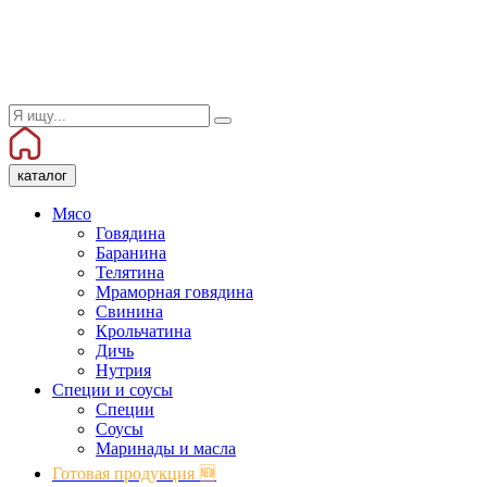
каталог
Мясо
Говядина
Баранина
Телятина
Мраморная говядина
Свинина
Крольчатина
Дичь
Нутрия
Специи и соусы
Специи
Соусы
Маринады и масла
Готовая продукция 🆕