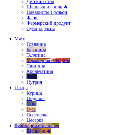
Детский стол
Шашлык и гриль 🔥
Наваристый бульон
Фарш
Фермерский продукт
Субпродукты
Мясо
Говядина
Баранина
Телятина
Мраморная говядина
Свинина
Крольчатина
Дичь
Нутрия
Птица
Курица
Индейка
Утка
Гусь
Перепелка
Цесарка
Кулинария и шашлык
Шашлык 🔥