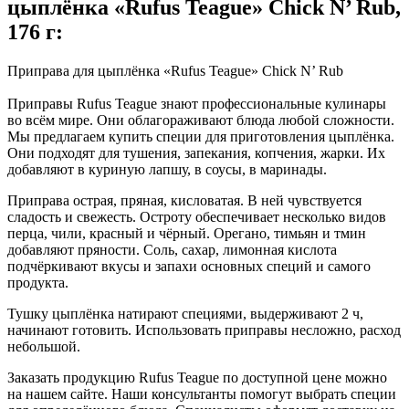
цыплёнка «Rufus Teague» Chick N’ Rub,
176 г:
Приправа для цыплёнка «Rufus Teague» Chick N’ Rub
Приправы Rufus Teague знают профессиональные кулинары
во всём мире. Они облагораживают блюда любой сложности.
Мы предлагаем купить специи для приготовления цыплёнка.
Они подходят для тушения, запекания, копчения, жарки. Их
добавляют в куриную лапшу, в соусы, в маринады.
Приправа острая, пряная, кисловатая. В ней чувствуется
сладость и свежесть. Остроту обеспечивает несколько видов
перца, чили, красный и чёрный. Орегано, тимьян и тмин
добавляют пряности. Соль, сахар, лимонная кислота
подчёркивают вкусы и запахи основных специй и самого
продукта.
Тушку цыплёнка натирают специями, выдерживают 2 ч,
начинают готовить. Использовать приправы несложно, расход
небольшой.
Заказать продукцию Rufus Teague по доступной цене можно
на нашем сайте. Наши консультанты помогут выбрать специи