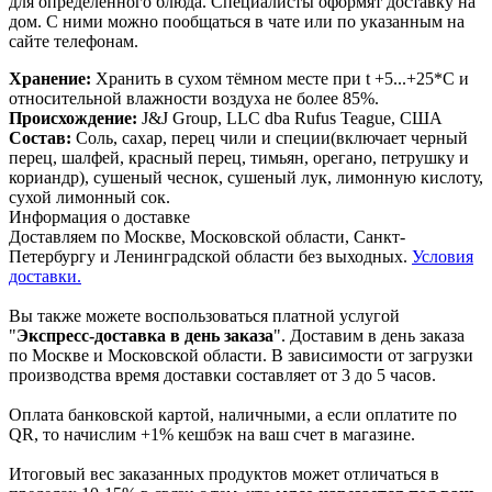
для определённого блюда. Специалисты оформят доставку на
дом. С ними можно пообщаться в чате или по указанным на
сайте телефонам.
Хранение:
Хранить в сухом тёмном месте при t +5...+25*C и
относительной влажности воздуха не более 85%.
Происхождение:
J&J Group, LLC dba Rufus Teague, США
Состав:
Соль, сахар, перец чили и специи(включает черный
перец, шалфей, красный перец, тимьян, орегано, петрушку и
кориандр), сушеный чеснок, сушеный лук, лимонную кислоту,
сухой лимонный сок.
Информация о доставке
Доставляем по Москве, Московской области, Санкт-
Петербургу и Ленинградской области без выходных.
Условия
доставки.
Вы также можете воспользоваться платной услугой
"
Экспресс-доставка в день заказа
". Доставим в день заказа
по Москве и Московской области. В зависимости от загрузки
производства время доставки составляет от 3 до 5 часов.
Оплата банковской картой, наличными, а если оплатите по
QR, то начислим +1% кешбэк на ваш счет в магазине.
Итоговый вес заказанных продуктов может отличаться в