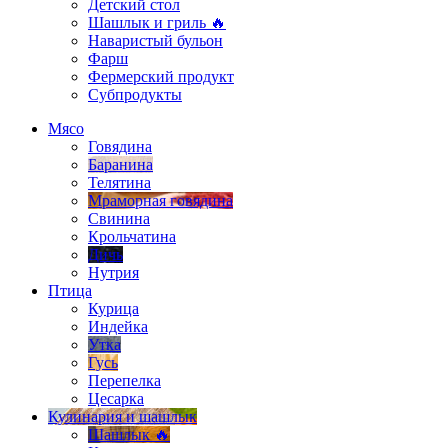
Детский стол
Шашлык и гриль 🔥
Наваристый бульон
Фарш
Фермерский продукт
Субпродукты
Мясо
Говядина
Баранина
Телятина
Мраморная говядина
Свинина
Крольчатина
Дичь
Нутрия
Птица
Курица
Индейка
Утка
Гусь
Перепелка
Цесарка
Кулинария и шашлык
Шашлык 🔥