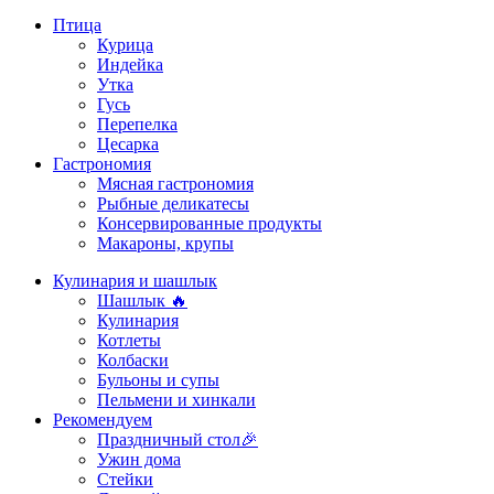
Птица
Курица
Индейка
Утка
Гусь
Перепелка
Цесарка
Гастрономия
Мясная гастрономия
Рыбные деликатесы
Консервированные продукты
Макароны, крупы
Кулинария и шашлык
Шашлык 🔥
Кулинария
Котлеты
Колбаски
Бульоны и супы
Пельмени и хинкали
Рекомендуем
Праздничный стол🎉
Ужин дома
Стейки