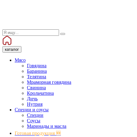
каталог
Мясо
Говядина
Баранина
Телятина
Мраморная говядина
Свинина
Крольчатина
Дичь
Нутрия
Специи и соусы
Специи
Соусы
Маринады и масла
Готовая продукция 🆕