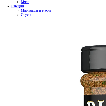
Мясо
Специи
Маринады и масла
Соусы