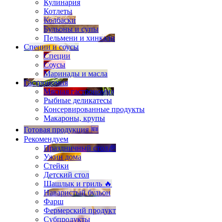
Кулинария
Котлеты
Колбаски
Бульоны и супы
Пельмени и хинкали
Специи и соусы
Специи
Соусы
Маринады и масла
Гастрономия
Мясная гастрономия
Рыбные деликатесы
Консервированные продукты
Макароны, крупы
Готовая продукция 🆕
Рекомендуем
Праздничный стол🎉
Ужин дома
Стейки
Детский стол
Шашлык и гриль 🔥
Наваристый бульон
Фарш
Фермерский продукт
Субпродукты