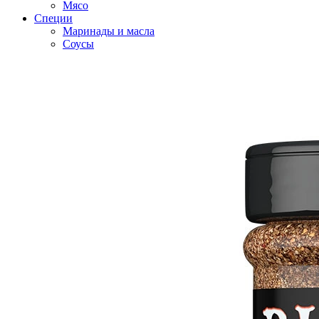
Мясо
Специи
Маринады и масла
Соусы