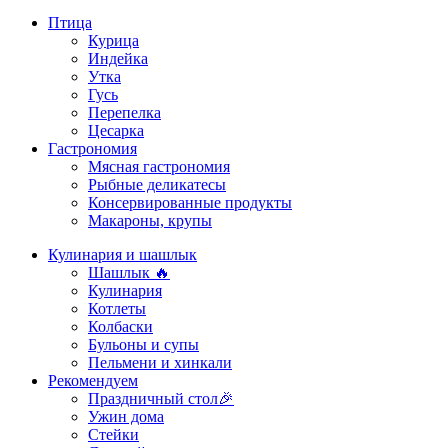
Птица
Курица
Индейка
Утка
Гусь
Перепелка
Цесарка
Гастрономия
Мясная гастрономия
Рыбные деликатесы
Консервированные продукты
Макароны, крупы
Кулинария и шашлык
Шашлык 🔥
Кулинария
Котлеты
Колбаски
Бульоны и супы
Пельмени и хинкали
Рекомендуем
Праздничный стол🎉
Ужин дома
Стейки