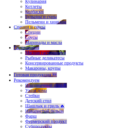
Кулинария
Котлеты
Колбаски
Бульоны и супы
Пельмени и хинкали
Специи и соусы
Специи
Соусы
Маринады и масла
Гастрономия
Мясная гастрономия
Рыбные деликатесы
Консервированные продукты
Макароны, крупы
Готовая продукция 🆕
Рекомендуем
Праздничный стол🎉
Ужин дома
Стейки
Детский стол
Шашлык и гриль 🔥
Наваристый бульон
Фарш
Фермерский продукт
Субпродукты