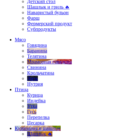
Детский стол
Шашлык и гриль 🔥
Наваристый бульон
Фарш
Фермерский продукт
Субпродукты
Мясо
Говядина
Баранина
Телятина
Мраморная говядина
Свинина
Крольчатина
Дичь
Нутрия
Птица
Курица
Индейка
Утка
Гусь
Перепелка
Цесарка
Кулинария и шашлык
Шашлык 🔥