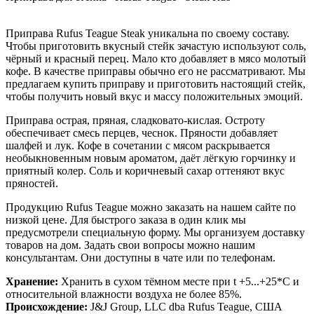
Приправа Rufus Teague Steak уникальна по своему составу.
Чтобы приготовить вкусный стейк зачастую используют соль,
чёрный и красный перец. Мало кто добавляет в мясо молотый
кофе. В качестве приправы обычно его не рассматривают. Мы
предлагаем купить приправу и приготовить настоящий стейк,
чтобы получить новый вкус и массу положительных эмоций.
Приправа острая, пряная, сладковато-кислая. Остроту
обеспечивает смесь перцев, чеснок. Пряности добавляет
шалфей и лук. Кофе в сочетании с мясом раскрывается
необыкновенным новым ароматом, даёт лёгкую горчинку и
приятный колер. Соль и коричневый сахар оттеняют вкус
пряностей.
Продукцию Rufus Teague можно заказать на нашем сайте по
низкой цене. Для быстрого заказа в один клик мы
предусмотрели специальную форму. Мы организуем доставку
товаров на дом. Задать свои вопросы можно нашим
консультантам. Они доступны в чате или по телефонам.
Хранение:
Хранить в сухом тёмном месте при t +5...+25*C и
относительной влажности воздуха не более 85%.
Происхождение:
J&J Group, LLC dba Rufus Teague, США