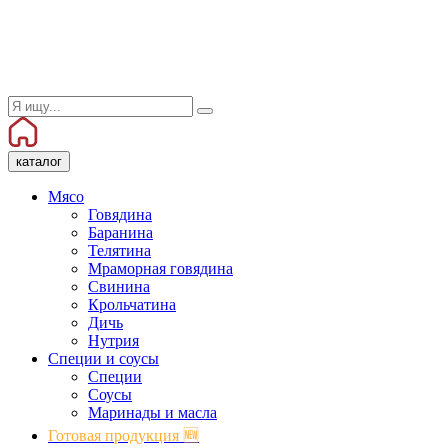
каталог
Мясо
Говядина
Баранина
Телятина
Мраморная говядина
Свинина
Крольчатина
Дичь
Нутрия
Специи и соусы
Специи
Соусы
Маринады и масла
Готовая продукция 🆕