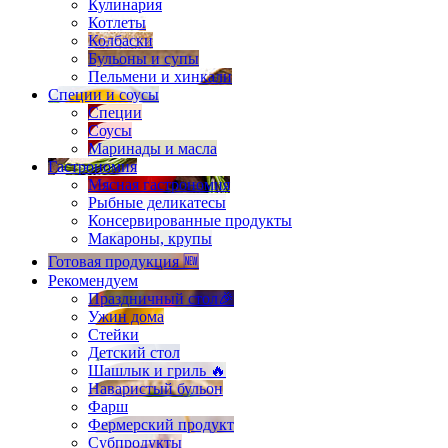
Кулинария
Котлеты
Колбаски
Бульоны и супы
Пельмени и хинкали
Специи и соусы
Специи
Соусы
Маринады и масла
Гастрономия
Мясная гастрономия
Рыбные деликатесы
Консервированные продукты
Макароны, крупы
Готовая продукция 🆕
Рекомендуем
Праздничный стол🎉
Ужин дома
Стейки
Детский стол
Шашлык и гриль 🔥
Наваристый бульон
Фарш
Фермерский продукт
Субпродукты