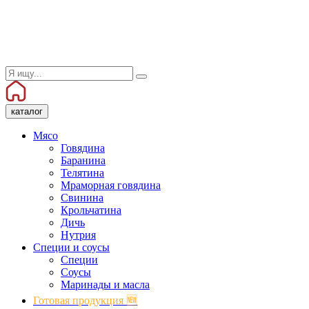
каталог
Мясо
Говядина
Баранина
Телятина
Мраморная говядина
Свинина
Крольчатина
Дичь
Нутрия
Специи и соусы
Специи
Соусы
Маринады и масла
Готовая продукция 🆕