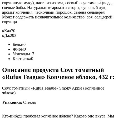
горчичную муку), паста из изюма, соевый соус тамари (вода,
соевые бобы. Натуральные ароматизаторы, сушеный лук,
аромат копчения, чесночный порошок, семена сельдерея.
Может содержать незначительное количество: соя, сельдерей,
горчица.
кКал
70
кДж
293
Белки
0
Жиры
0
Углеводы
17
Клетчатка
0
Описание продукта Соус томатный
«Rufus Teague» Копченое яблоко, 432 г:
Соус томатный «Rufus Teague» Smoky Apple (Копченное
яблоко)
Упаковка:
Стекло
Кто-нибудь пробовал копчёное яблоко? Какого оно вкуса. Мы