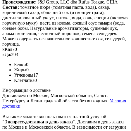
Происхождение:
J&J Group, LLC dba Rufus Teague, США
Состав:
томатное пюре (томатная паста, вода), сахар,
коричневый сахар, яблочный сок (из концентрата),
дистиллированный уксус, патока, вода, соль, специи (включая
горчичную муку), паста из изюма, соевый соус тамари (вода,
соевые бобы. Натуральные ароматизаторы, сушеный лук,
аромат копчения, чесночный порошок, семена сельдерея.
Может содержать незначительное количество: соя, сельдерей,
горчица.
кКал
70
кДж
293
Белки
0
Жиры
0
Углеводы
17
Клетчатка
0
Информация о доставке
Доставляем по Москве, Московской области, Санкт-
Петербургу и Ленинградской области без выходных.
Условия
доставки.
Вы также можете воспользоваться платной услугой
"
Экспресс-доставка в день заказа
". Доставим в день заказа
по Москве и Московской области. В зависимости от загрузки