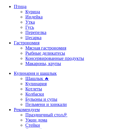
Птица
Курица
Индейка
Утка
Гусь
Перепелка
Цесарка
Гастрономия
Мясная гастрономия
Рыбные деликатесы
Консервированные продукты
Макароны, крупы
Кулинария и шашлык
Шашлык 🔥
Кулинария
Котлеты
Колбаски
Бульоны и супы
Пельмени и хинкали
Рекомендуем
Праздничный стол🎉
Ужин дома
Стейки