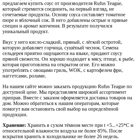
предлагаем купить соус от производителя Rufus Teague,
который стремится соединить, на первый взгляд, не
сочетаемые продукты. Основу соуса составляет томатное
пюре и яблочный сок. В него добавлены острые и пряные
специи и аромат копчения. В результате получился
уникальный продукт.
Вкус у него кисло-сладкий, пряный, с лёгкой остротой,
которую добавляет горчица, сушёный чеснок. Семена
сельдерея приятно ощущаются на языке, придают соусу
пряной свежести. Он хорошо подходит к мясу, птице, к рыбе,
которая приготовлена на открытом огне. Его можно
употреблять с овощами гриль, WOK, с картофелем фри,
наггетсами, ролами.
На нашем сайте можно заказать продукцию Rufus Teague по
доступной цене. Мы представляем широкий ассортимент
приправ. Вместе с заказом оформляется доставка товаров на
дом. Можно обратиться к нашим операторам, которые
помогут вам остановить свой выбор на определённой
продукции.
Хранение:
Хранить в сухом тёмном месте при t +5...+25*C и
относительной влажности воздуха не более 85%. После
вскрытия хранить в холодильнике не более 26 недель.