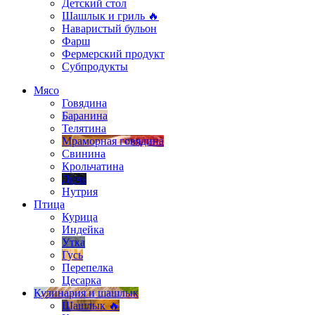
Детский стол
Шашлык и гриль 🔥
Наваристый бульон
Фарш
Фермерский продукт
Субпродукты
Мясо
Говядина
Баранина
Телятина
Мраморная говядина
Свинина
Крольчатина
Дичь
Нутрия
Птица
Курица
Индейка
Утка
Гусь
Перепелка
Цесарка
Кулинария и шашлык
Шашлык 🔥