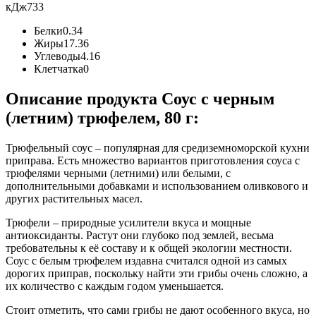
кДж
733
Белки
0.34
Жиры
17.36
Углеводы
4.16
Клетчатка
0
Описание продукта Соус с черным
(летним) трюфелем, 80 г:
Трюфельный соус – популярная для средиземноморской кухни
приправа. Есть множество вариантов приготовления соуса с
трюфелями черными (летними) или белыми, с
дополнительными добавками и использованием оливкового и
других растительных масел.
Трюфели – природные усилители вкуса и мощные
антиоксиданты. Растут они глубоко под землей, весьма
требовательны к её составу и к общей экологии местности.
Соус с белым трюфелем издавна считался одной из самых
дорогих приправ, поскольку найти эти грибы очень сложно, а
их количество с каждым годом уменьшается.
Стоит отметить, что сами грибы не дают особенного вкуса, но