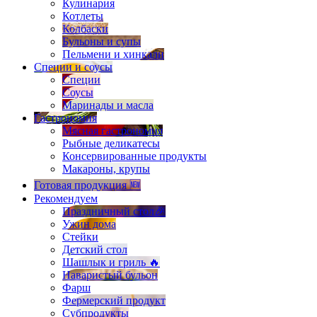
Кулинария
Котлеты
Колбаски
Бульоны и супы
Пельмени и хинкали
Специи и соусы
Специи
Соусы
Маринады и масла
Гастрономия
Мясная гастрономия
Рыбные деликатесы
Консервированные продукты
Макароны, крупы
Готовая продукция 🆕
Рекомендуем
Праздничный стол🎉
Ужин дома
Стейки
Детский стол
Шашлык и гриль 🔥
Наваристый бульон
Фарш
Фермерский продукт
Субпродукты