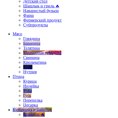
Детский стол
Шашлык и гриль 🔥
Наваристый бульон
Фарш
Фермерский продукт
Субпродукты
Мясо
Говядина
Баранина
Телятина
Мраморная говядина
Свинина
Крольчатина
Дичь
Нутрия
Птица
Курица
Индейка
Утка
Гусь
Перепелка
Цесарка
Кулинария и шашлык
Шашлык 🔥