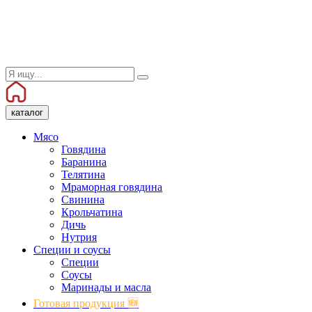
каталог
Мясо
Говядина
Баранина
Телятина
Мраморная говядина
Свинина
Крольчатина
Дичь
Нутрия
Специи и соусы
Специи
Соусы
Маринады и масла
Готовая продукция 🆕