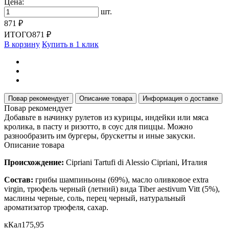
Цена:
шт.
871 ₽
ИТОГО
871 ₽
В корзину
Купить в 1 клик
Повар рекомендует
Описание товара
Информация о доставке
Повар рекомендует
Добавьте в начинку рулетов из курицы, индейки или мяса
кролика, в пасту и ризотто, в соус для пиццы. Можно
разнообразить им бургеры, брускетты и иные закуски.
Описание товара
Происхождение:
Cipriani Tartufi di Alessio Cipriani, Италия
Состав:
грибы шампиньоны (69%), масло оливковое extra
virgin, трюфель черный (летний) вида Tiber aestivum Vitt (5%),
маслины черные, соль, перец черный, натуральный
ароматизатор трюфеля, сахар.
кКал
175,95