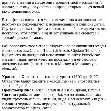
при настаивании в масле они передают свой насыщенный
аромат, поэтому получается приправа, открывающая новый
вкус привычных блюд.
В трюфелях содержится много витаминов и антиоксидантов,
поэтому их рекомендуют к использованию в рационе детей.
Соусы с черным трюфелем считаются наиболее ароматными,
поскольку этот летний вид имеет уникальные свойства и
тонкий ореховый запах.
Разнообразить свое меню и открыть новые ощущения от еды
можно с соусом Cipriani Tartufi di Alessio Cipriani (Италия).
Купить его по доступной цене лучше на сайте PrimeMeat:
магазин гарантирует качество продукции и её быструю
доставку на дом (если заказать в Москву и Московскую
область).
Хранение:
Хранить при температуре от +15°С до +21°С.
Открытую банку хранить в холодильнике и употребить в
течение 5 дней.
Происхождение:
Cipriani Tartufi di Alessio Cipriani, Италия
Состав:
грибы шампиньоны (69%), масло оливковое extra
virgin, трюфель черный (летний) вида Tiber aestivum Vitt (5%),
маслины черные, соль, перец черный, натуральный
ароматизатор трюфеля, сахар.