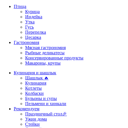
Птица
Курица
Индейка
Утка
Гусь
Перепелка
Цесарка
Гастрономия
Мясная гастрономия
Рыбные деликатесы
Консервированные продукты
Макароны, крупы
Кулинария и шашлык
Шашлык 🔥
Кулинария
Котлеты
Колбаски
Бульоны и супы
Пельмени и хинкали
Рекомендуем
Праздничный стол🎉
Ужин дома
Стейки