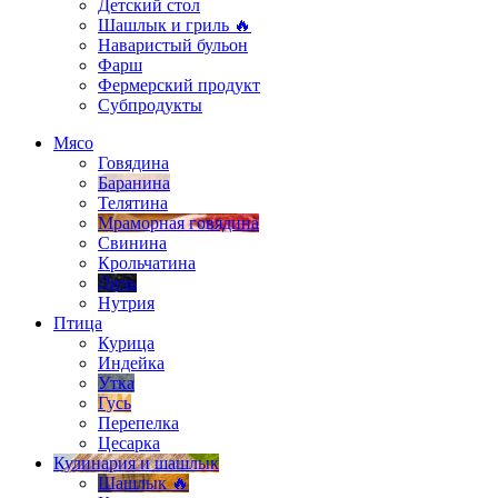
Детский стол
Шашлык и гриль 🔥
Наваристый бульон
Фарш
Фермерский продукт
Субпродукты
Мясо
Говядина
Баранина
Телятина
Мраморная говядина
Свинина
Крольчатина
Дичь
Нутрия
Птица
Курица
Индейка
Утка
Гусь
Перепелка
Цесарка
Кулинария и шашлык
Шашлык 🔥