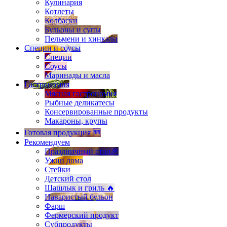
Кулинария
Котлеты
Колбаски
Бульоны и супы
Пельмени и хинкали
Специи и соусы
Специи
Соусы
Маринады и масла
Гастрономия
Мясная гастрономия
Рыбные деликатесы
Консервированные продукты
Макароны, крупы
Готовая продукция 🆕
Рекомендуем
Праздничный стол🎉
Ужин дома
Стейки
Детский стол
Шашлык и гриль 🔥
Наваристый бульон
Фарш
Фермерский продукт
Субпродукты