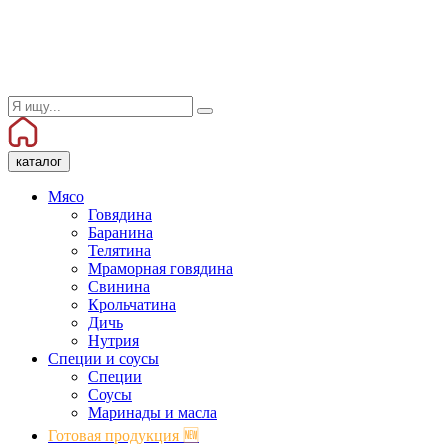
каталог
Мясо
Говядина
Баранина
Телятина
Мраморная говядина
Свинина
Крольчатина
Дичь
Нутрия
Специи и соусы
Специи
Соусы
Маринады и масла
Готовая продукция 🆕