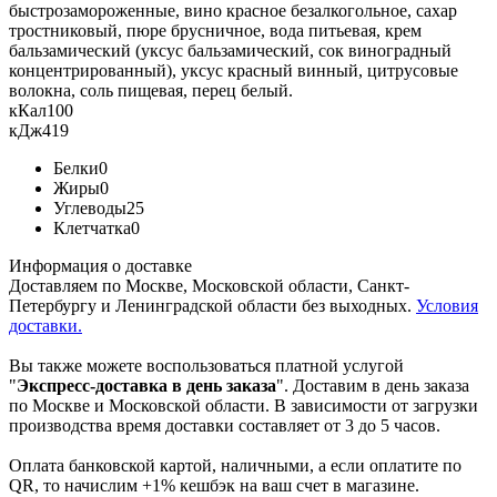
быстрозамороженные, вино красное безалкогольное, сахар
тростниковый, пюре брусничное, вода питьевая, крем
бальзамический (уксус бальзамический, сок виноградный
концентрированный), уксус красный винный, цитрусовые
волокна, соль пищевая, перец белый.
кКал
100
кДж
419
Белки
0
Жиры
0
Углеводы
25
Клетчатка
0
Информация о доставке
Доставляем по Москве, Московской области, Санкт-
Петербургу и Ленинградской области без выходных.
Условия
доставки.
Вы также можете воспользоваться платной услугой
"
Экспресс-доставка в день заказа
". Доставим в день заказа
по Москве и Московской области. В зависимости от загрузки
производства время доставки составляет от 3 до 5 часов.
Оплата банковской картой, наличными, а если оплатите по
QR, то начислим +1% кешбэк на ваш счет в магазине.