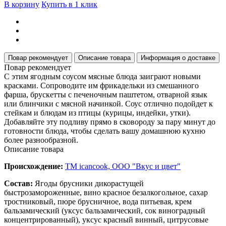
В корзину
Купить в 1 клик
Повар рекомендует
Описание товара
Информация о доставке
Повар рекомендует
С этим ягодным соусом мясные блюда заиграют новыми
красками. Сопроводите им фрикадельки из смешанного
фарша, брускетты с печеночным паштетом, отварной язык
или блинчики с мясной начинкой. Соус отлично подойдет к
стейкам и блюдам из птицы (курицы, индейки, утки).
Добавляйте эту подливу прямо в сковороду за пару минут до
готовности блюда, чтобы сделать вашу домашнюю кухню
более разнообразной.
Описание товара
Происхождение:
ТМ icancook, ООО "Вкус и цвет"
Состав:
Ягоды брусники дикорастущей
быстрозамороженные, вино красное безалкогольное, сахар
тростниковый, пюре брусничное, вода питьевая, крем
бальзамический (уксус бальзамический, сок виноградный
концентрированный), уксус красный винный, цитрусовые