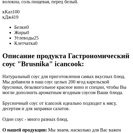
волокна, соль пищевая, перец белый.
кКал
100
кДж
419
Белки
0
Жиры
0
Углеводы
25
Клетчатка
0
Описание продукта Гастрономический
соус "Brusnika" icancook:
Натуральный соус для приготовления самых вкусных блюд.
Мы добавили в наш соус целых 200 ягод карельской
брусники, безалкогольное красное вино и специи, чтобы Вы
могли дополнить ароматным ягодным соусом Ваши блюда.
Брусничный соус от icancook идеально подходит к мясу,
десертам и для заправки салатов.
Один соус - много разных блюд.
О нашей продукции:
Мы знаем, насколько для Вас важен