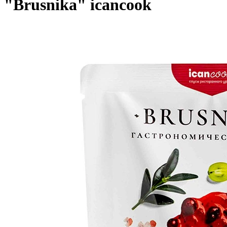
"Brusnika" icancook