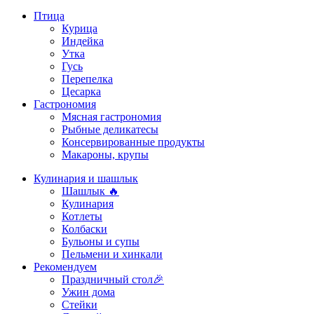
Птица
Курица
Индейка
Утка
Гусь
Перепелка
Цесарка
Гастрономия
Мясная гастрономия
Рыбные деликатесы
Консервированные продукты
Макароны, крупы
Кулинария и шашлык
Шашлык 🔥
Кулинария
Котлеты
Колбаски
Бульоны и супы
Пельмени и хинкали
Рекомендуем
Праздничный стол🎉
Ужин дома
Стейки