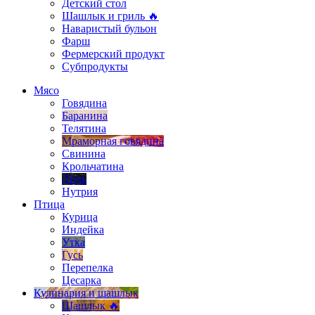
Детский стол
Шашлык и гриль 🔥
Наваристый бульон
Фарш
Фермерский продукт
Субпродукты
Мясо
Говядина
Баранина
Телятина
Мраморная говядина
Свинина
Крольчатина
Дичь
Нутрия
Птица
Курица
Индейка
Утка
Гусь
Перепелка
Цесарка
Кулинария и шашлык
Шашлык 🔥