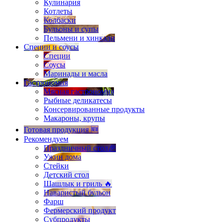
Кулинария
Котлеты
Колбаски
Бульоны и супы
Пельмени и хинкали
Специи и соусы
Специи
Соусы
Маринады и масла
Гастрономия
Мясная гастрономия
Рыбные деликатесы
Консервированные продукты
Макароны, крупы
Готовая продукция 🆕
Рекомендуем
Праздничный стол🎉
Ужин дома
Стейки
Детский стол
Шашлык и гриль 🔥
Наваристый бульон
Фарш
Фермерский продукт
Субпродукты