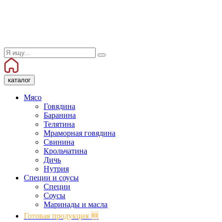
каталог
Мясо
Говядина
Баранина
Телятина
Мраморная говядина
Свинина
Крольчатина
Дичь
Нутрия
Специи и соусы
Специи
Соусы
Маринады и масла
Готовая продукция 🆕