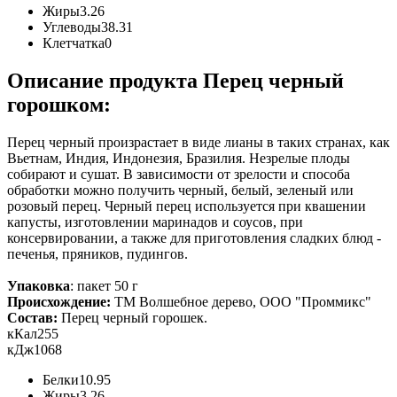
Жиры
3.26
Углеводы
38.31
Клетчатка
0
Описание продукта Перец черный
горошком:
Перец черный произрастает в виде лианы в таких странах, как
Вьетнам, Индия, Индонезия, Бразилия. Незрелые плоды
собирают и сушат. В зависимости от зрелости и способа
обработки можно получить черный, белый, зеленый или
розовый перец. Черный перец используется при квашении
капусты, изготовлении маринадов и соусов, при
консервировании, а также для приготовления сладких блюд -
печенья, пряников, пудингов.
Упаковка
: пакет 50 г
Происхождение:
ТМ Волшебное дерево, ООО "Проммикс"
Состав:
Перец черный горошек.
кКал
255
кДж
1068
Белки
10.95
Жиры
3.26