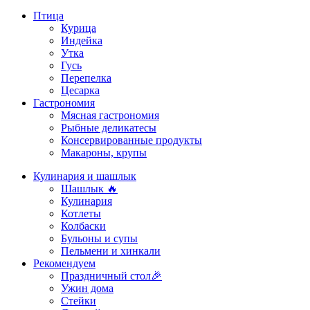
Птица
Курица
Индейка
Утка
Гусь
Перепелка
Цесарка
Гастрономия
Мясная гастрономия
Рыбные деликатесы
Консервированные продукты
Макароны, крупы
Кулинария и шашлык
Шашлык 🔥
Кулинария
Котлеты
Колбаски
Бульоны и супы
Пельмени и хинкали
Рекомендуем
Праздничный стол🎉
Ужин дома
Стейки