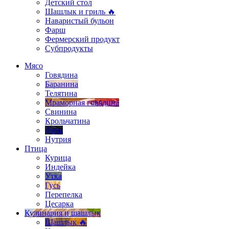
Детский стол
Шашлык и гриль 🔥
Наваристый бульон
Фарш
Фермерский продукт
Субпродукты
Мясо
Говядина
Баранина
Телятина
Мраморная говядина
Свинина
Крольчатина
Дичь
Нутрия
Птица
Курица
Индейка
Утка
Гусь
Перепелка
Цесарка
Кулинария и шашлык
Шашлык 🔥