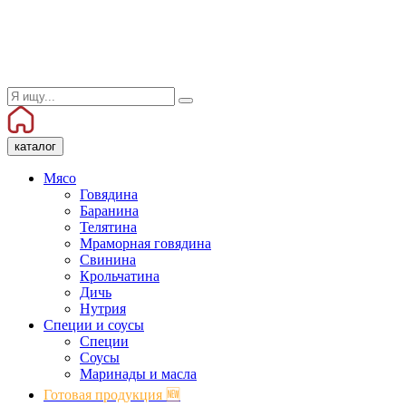
каталог
Мясо
Говядина
Баранина
Телятина
Мраморная говядина
Свинина
Крольчатина
Дичь
Нутрия
Специи и соусы
Специи
Соусы
Маринады и масла
Готовая продукция 🆕