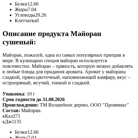
Белки
12.66
Жиры
7.04
Углеводы
20.26
Клетчатка
0
Описание продукта Майоран
сушеный:
Майоран, пожалуй, одна из самых популярных приправ в
мире. В кулинарии специя майоран используется
повсеместно. Майоран – пряность, которую можно добавлять
в любые блюда для придания аромата. Аромат у майорана
сладкий, пряно-цветочный, напоминающий камфару, вкус –
остропряный, жгучий, тонкий и сладкий.
Упаковка
: 10 г
Срок годности до 31.08.2026
Происхождение:
ТМ Волшебное дерево, ООО "Проммикс"
Состав:
Майоран.
кКал
271
кДж
1135
Белки
12.66
Жиры
7.04