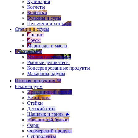
Кулинария
Котлеты
Колбаски
Бульоны и супы
Пельмени и хинкали
Специи и соусы
Специи
Соусы
Маринады и масла
Гастрономия
Мясная гастрономия
Рыбные деликатесы
Консервированные продукты
Макароны, крупы
Готовая продукция 🆕
Рекомендуем
Праздничный стол🎉
Ужин дома
Стейки
Детский стол
Шашлык и гриль 🔥
Наваристый бульон
Фарш
Фермерский продукт
Субпродукты