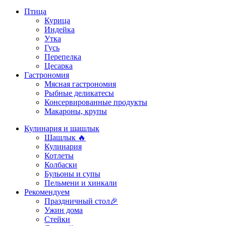
Птица
Курица
Индейка
Утка
Гусь
Перепелка
Цесарка
Гастрономия
Мясная гастрономия
Рыбные деликатесы
Консервированные продукты
Макароны, крупы
Кулинария и шашлык
Шашлык 🔥
Кулинария
Котлеты
Колбаски
Бульоны и супы
Пельмени и хинкали
Рекомендуем
Праздничный стол🎉
Ужин дома
Стейки