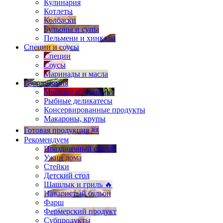
Кулинария
Котлеты
Колбаски
Бульоны и супы
Пельмени и хинкали
Специи и соусы
Специи
Соусы
Маринады и масла
Гастрономия
Мясная гастрономия
Рыбные деликатесы
Консервированные продукты
Макароны, крупы
Готовая продукция 🆕
Рекомендуем
Праздничный стол🎉
Ужин дома
Стейки
Детский стол
Шашлык и гриль 🔥
Наваристый бульон
Фарш
Фермерский продукт
Субпродукты