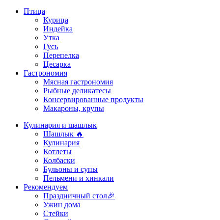
Птица
Курица
Индейка
Утка
Гусь
Перепелка
Цесарка
Гастрономия
Мясная гастрономия
Рыбные деликатесы
Консервированные продукты
Макароны, крупы
Кулинария и шашлык
Шашлык 🔥
Кулинария
Котлеты
Колбаски
Бульоны и супы
Пельмени и хинкали
Рекомендуем
Праздничный стол🎉
Ужин дома
Стейки