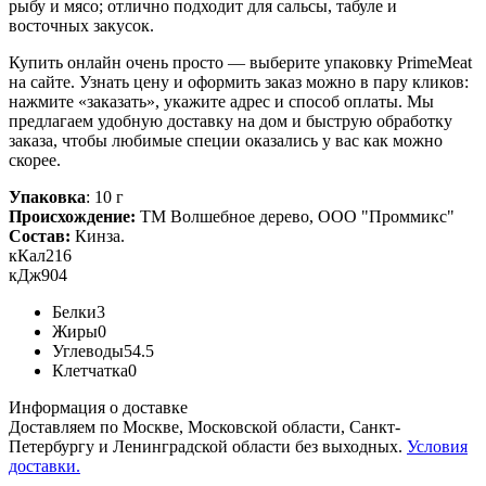
рыбу и мясо; отлично подходит для сальсы, табуле и
восточных закусок.
Купить онлайн очень просто — выберите упаковку PrimeMeat
на сайте. Узнать цену и оформить заказ можно в пару кликов:
нажмите «заказать», укажите адрес и способ оплаты. Мы
предлагаем удобную доставку на дом и быструю обработку
заказа, чтобы любимые специи оказались у вас как можно
скорее.
Упаковка
: 10 г
Происхождение:
ТМ Волшебное дерево, ООО "Проммикс"
Состав:
Кинза.
кКал
216
кДж
904
Белки
3
Жиры
0
Углеводы
54.5
Клетчатка
0
Информация о доставке
Доставляем по Москве, Московской области, Санкт-
Петербургу и Ленинградской области без выходных.
Условия
доставки.