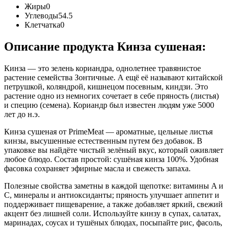
Жиры
0
Углеводы
54.5
Клетчатка
0
Описание продукта Кинза сушеная:
Кинза — это зелень кориандра, однолетнее травянистое
растение семейства Зонтичные. А ещё её называют китайской
петрушкой, коляндрой, кишнецом посевным, киндзи. Это
растение одно из немногих сочетает в себе пряность (листья)
и специю (семена). Кориандр был известен людям уже 5000
лет до н.э.
Кинза сушеная от PrimeMeat — ароматные, цельные листья
кинзы, высушенные естественным путем без добавок. В
упаковке вы найдёте чистый зелёный вкус, который оживляет
любое блюдо. Состав простой: сушёная кинза 100%. Удобная
фасовка сохраняет эфирные масла и свежесть запаха.
Полезные свойства заметны в каждой щепотке: витамины A и
C, минералы и антиоксиданты; пряность улучшает аппетит и
поддерживает пищеварение, а также добавляет яркий, свежий
акцент без лишней соли. Используйте кинзу в супах, салатах,
маринадах, соусах и тушёных блюдах, посыпайте рис, фасоль,