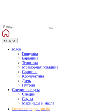
каталог
Мясо
Говядина
Баранина
Телятина
Мраморная говядина
Свинина
Крольчатина
Дичь
Нутрия
Специи и соусы
Специи
Соусы
Маринады и масла
Готовая продукция 🆕