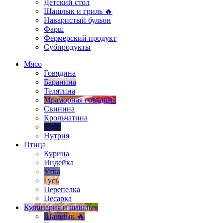
Детский стол
Шашлык и гриль 🔥
Наваристый бульон
Фарш
Фермерский продукт
Субпродукты
Мясо
Говядина
Баранина
Телятина
Мраморная говядина
Свинина
Крольчатина
Дичь
Нутрия
Птица
Курица
Индейка
Утка
Гусь
Перепелка
Цесарка
Кулинария и шашлык
Шашлык 🔥