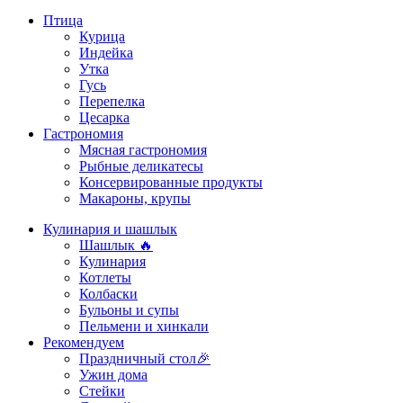
Птица
Курица
Индейка
Утка
Гусь
Перепелка
Цесарка
Гастрономия
Мясная гастрономия
Рыбные деликатесы
Консервированные продукты
Макароны, крупы
Кулинария и шашлык
Шашлык 🔥
Кулинария
Котлеты
Колбаски
Бульоны и супы
Пельмени и хинкали
Рекомендуем
Праздничный стол🎉
Ужин дома
Стейки