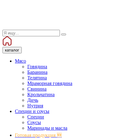
каталог
Мясо
Говядина
Баранина
Телятина
Мраморная говядина
Свинина
Крольчатина
Дичь
Нутрия
Специи и соусы
Специи
Соусы
Маринады и масла
Готовая продукция 🆕