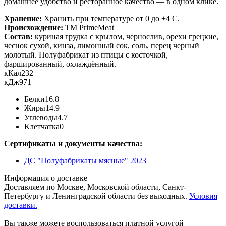
домашнее удобство и ресторанное качество — в одном клике.
Хранение:
Хранить при температуре от 0 до +4 С.
Происхождение:
ТМ PrimeMeat
Состав:
куриная грудка с крылом, чернослив, орехи грецкие,
чеснок сухой, кинза, лимонный сок, соль, перец черный
молотый. Полуфабрикат из птицы с косточкой,
фаршированный, охлаждённый.
кКал
232
кДж
971
Белки
16.8
Жиры
14.9
Углеводы
4.7
Клетчатка
0
Сертификаты и документы качества:
ДС "Полуфабрикаты мясные" 2023
Информация о доставке
Доставляем по Москве, Московской области, Санкт-
Петербургу и Ленинградской области без выходных.
Условия
доставки.
Вы также можете воспользоваться платной услугой