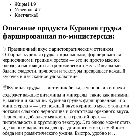
Жиры
14.9
Углеводы
4.7
Клетчатка
0
Описание продукта Куриная грудка
фаршированная по-министерски:
✨ Праздничный вкус с аристократическим оттенком
Отборная куриная грудка с крылышком, фаршированная
черносливом и грецким орехом — это не просто мясное
блюдо, а настоящий гастрономический жест. Идеальный
баланс сладости, пряности и текстуры превращает каждый
кусочек в изысканное удовольствие.
📦Куриная грудка — источник белка, а чернослив и орехи
содержат важные витамины и минералы, такие как витамин
Е, магний и кальций. Куриная грудка, фаршированная «по-
министерски» — это нежный вкус куриного мяса с тонкими
нотками сладкого чернослива и богатством орехового вкуса.
Чернослив добавляет мягкость, а грецкий орех —
питательность и хрустящую текстуру. Это блюдо может стать
идеальным вариантом для праздничного стола, семейного
обеда или романтического ужина. Быстро, удобно и …