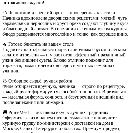
потрясающе вкусно!
🌰 Чернослив и грецкий орех — проверенная классика
Начинка вдохновлена дворянскими рецептами: мягкий, чуть
карамельный чернослив и хруст ореха создают глубину вкуса
и благородный аромат. В сочетании с сочным мясом курицы
блюдо раскрывается многослойно и тонко, как хорошее вино.
🔥 Готово блистать на вашем столе
Подайте с картофельным пюре, сливочным соусом и лёгким
салатом из зелени — и у вас готов эффектный праздничный
ужин без лишней суеты. Блюдо отлично подходит для
торжеств, романтических вечеров и уютных семейных
ужинов.
🥇 Отборное сырьё, ручная работа
Филе отбирается вручную, начинка — строго по рецептуре,
каждый рулет формируется с особой точностью. В результате
— идеальная форма, сочность и безупречный внешний вид
после запекания или обжарки.
🚚 PrimeMeat — доставим вкус в лучших традициях
Оформите заказ в нашем интернет-магазине и получите
куриную грудку по-министерски с доставкой на дом в
Москве, Санкт-Петербурге и областях. Премиум-продукт,