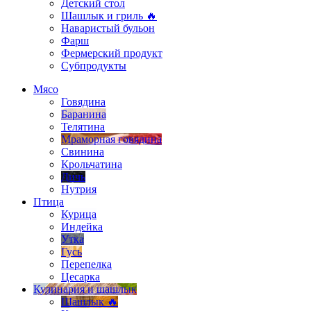
Детский стол
Шашлык и гриль 🔥
Наваристый бульон
Фарш
Фермерский продукт
Субпродукты
Мясо
Говядина
Баранина
Телятина
Мраморная говядина
Свинина
Крольчатина
Дичь
Нутрия
Птица
Курица
Индейка
Утка
Гусь
Перепелка
Цесарка
Кулинария и шашлык
Шашлык 🔥