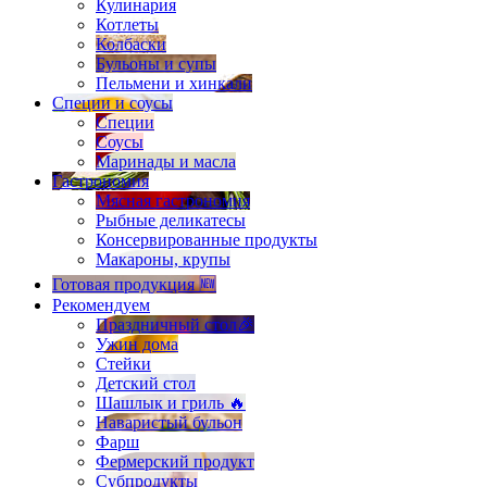
Кулинария
Котлеты
Колбаски
Бульоны и супы
Пельмени и хинкали
Специи и соусы
Специи
Соусы
Маринады и масла
Гастрономия
Мясная гастрономия
Рыбные деликатесы
Консервированные продукты
Макароны, крупы
Готовая продукция 🆕
Рекомендуем
Праздничный стол🎉
Ужин дома
Стейки
Детский стол
Шашлык и гриль 🔥
Наваристый бульон
Фарш
Фермерский продукт
Субпродукты