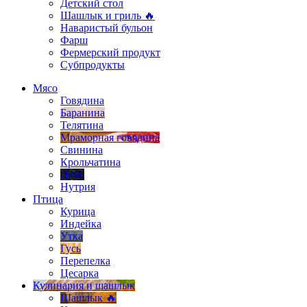
Детский стол
Шашлык и гриль 🔥
Наваристый бульон
Фарш
Фермерский продукт
Субпродукты
Мясо
Говядина
Баранина
Телятина
Мраморная говядина
Свинина
Крольчатина
Дичь
Нутрия
Птица
Курица
Индейка
Утка
Гусь
Перепелка
Цесарка
Кулинария и шашлык
Шашлык 🔥