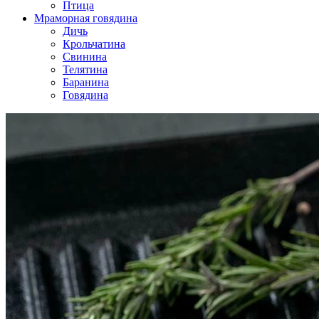
Птица
Мраморная говядина
Дичь
Крольчатина
Свинина
Телятина
Баранина
Говядина