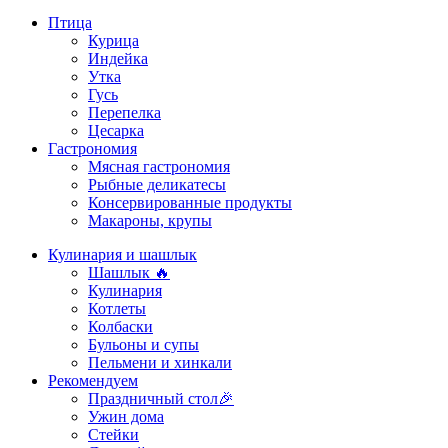
Птица
Курица
Индейка
Утка
Гусь
Перепелка
Цесарка
Гастрономия
Мясная гастрономия
Рыбные деликатесы
Консервированные продукты
Макароны, крупы
Кулинария и шашлык
Шашлык 🔥
Кулинария
Котлеты
Колбаски
Бульоны и супы
Пельмени и хинкали
Рекомендуем
Праздничный стол🎉
Ужин дома
Стейки