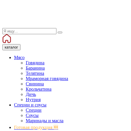
каталог
Мясо
Говядина
Баранина
Телятина
Мраморная говядина
Свинина
Крольчатина
Дичь
Нутрия
Специи и соусы
Специи
Соусы
Маринады и масла
Готовая продукция 🆕