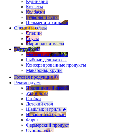
Кулинария
Котлеты
Колбаски
Бульоны и супы
Пельмени и хинкали
Специи и соусы
Специи
Соусы
Маринады и масла
Гастрономия
Мясная гастрономия
Рыбные деликатесы
Консервированные продукты
Макароны, крупы
Готовая продукция 🆕
Рекомендуем
Праздничный стол🎉
Ужин дома
Стейки
Детский стол
Шашлык и гриль 🔥
Наваристый бульон
Фарш
Фермерский продукт
Субпродукты