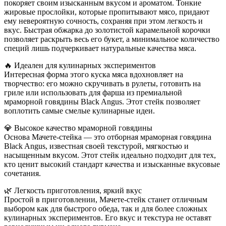
покоряет своим изысканным вкусом и ароматом. Тонкие
жировые прослойки, которые пропитывают мясо, придают
ему невероятную сочность, сохраняя при этом легкость и
вкус. Быстрая обжарка до золотистой карамельной корочки
позволяет раскрыть весь его букет, а минимальное количество
специй лишь подчеркивает натуральные качества мяса.
🔥 Идеален для кулинарных экспериментов
Интересная форма этого куска мяса вдохновляет на
творчество: его можно скручивать в рулеты, готовить на
гриле или использовать для фарша из премиальной
мраморной говядины Black Angus. Этот стейк позволяет
воплотить самые смелые кулинарные идеи.
💎 Высокое качество мраморной говядины
Основа Мачете-стейка — это отборная мраморная говядина
Black Angus, известная своей текстурой, мягкостью и
насыщенным вкусом. Этот стейк идеально подходит для тех,
кто ценит высокий стандарт качества и изысканные вкусовые
сочетания.
🌿 Легкость приготовления, яркий вкус
Простой в приготовлении, Мачете-стейк станет отличным
выбором как для быстрого обеда, так и для более сложных
кулинарных экспериментов. Его вкус и текстура не оставят