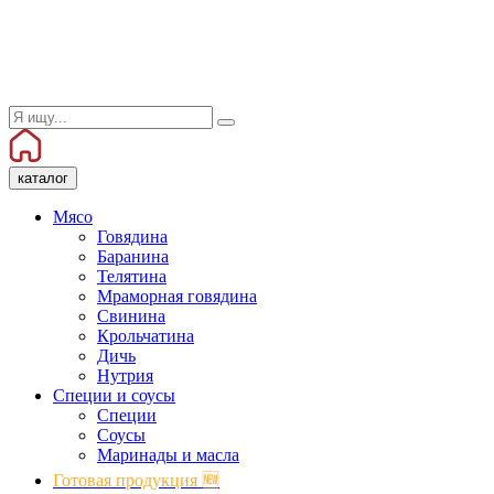
каталог
Мясо
Говядина
Баранина
Телятина
Мраморная говядина
Свинина
Крольчатина
Дичь
Нутрия
Специи и соусы
Специи
Соусы
Маринады и масла
Готовая продукция 🆕