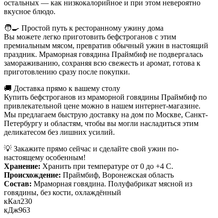
остальных — как низкокалорийное и при этом невероятно
вкусное блюдо.
🧑‍🍳 Простой путь к ресторанному ужину дома
Вы можете легко приготовить бефстроганов с этим
премиальным мясом, превратив обычный ужин в настоящий
праздник. Мраморная говядина Праймбиф не подвергалась
замораживанию, сохраняя всю свежесть и аромат, готова к
приготовлению сразу после покупки.
🚚 Доставка прямо к вашему столу
Купить бефстроганов из мраморной говядины Праймбиф по
привлекательной цене можно в нашем интернет-магазине.
Мы предлагаем быструю доставку на дом по Москве, Санкт-
Петербургу и областям, чтобы вы могли насладиться этим
деликатесом без лишних усилий.
💡 Закажите прямо сейчас и сделайте свой ужин по-
настоящему особенным!
Хранение:
Хранить при температуре от 0 до +4 С.
Происхождение:
Праймбиф, Воронежская область
Состав:
Мраморная говядина. Полуфабрикат мясной из
говядины, без кости, охлаждённый
кКал
230
кДж
963