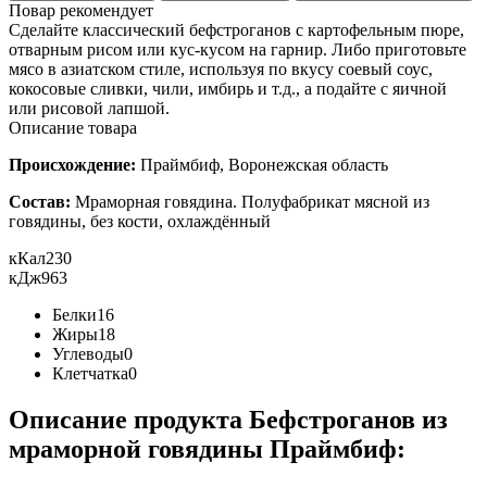
Повар рекомендует
Сделайте классический бефстроганов с картофельным пюре,
отварным рисом или кус-кусом на гарнир. Либо приготовьте
мясо в азиатском стиле, используя по вкусу соевый соус,
кокосовые сливки, чили, имбирь и т.д., а подайте с яичной
или рисовой лапшой.
Описание товара
Происхождение:
Праймбиф, Воронежская область
Состав:
Мраморная говядина. Полуфабрикат мясной из
говядины, без кости, охлаждённый
кКал
230
кДж
963
Белки
16
Жиры
18
Углеводы
0
Клетчатка
0
Описание продукта Бефстроганов из
мраморной говядины Праймбиф: