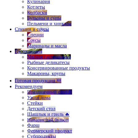
Кулинария
Котлеты
Колбаски
Бульоны и супы
Пельмени и хинкали
Специи и соусы
Специи
Соусы
Маринады и масла
Гастрономия
Мясная гастрономия
Рыбные деликатесы
Консервированные продукты
Макароны, крупы
Готовая продукция 🆕
Рекомендуем
Праздничный стол🎉
Ужин дома
Стейки
Детский стол
Шашлык и гриль 🔥
Наваристый бульон
Фарш
Фермерский продукт
Субпродукты