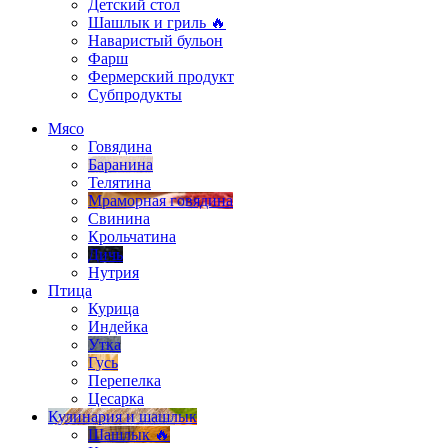
Детский стол
Шашлык и гриль 🔥
Наваристый бульон
Фарш
Фермерский продукт
Субпродукты
Мясо
Говядина
Баранина
Телятина
Мраморная говядина
Свинина
Крольчатина
Дичь
Нутрия
Птица
Курица
Индейка
Утка
Гусь
Перепелка
Цесарка
Кулинария и шашлык
Шашлык 🔥