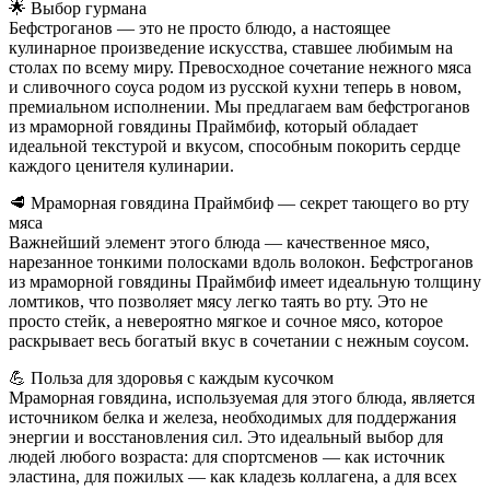
🌟 Выбор гурмана
Бефстроганов — это не просто блюдо, а настоящее
кулинарное произведение искусства, ставшее любимым на
столах по всему миру. Превосходное сочетание нежного мяса
и сливочного соуса родом из русской кухни теперь в новом,
премиальном исполнении. Мы предлагаем вам бефстроганов
из мраморной говядины Праймбиф, который обладает
идеальной текстурой и вкусом, способным покорить сердце
каждого ценителя кулинарии.
🥩 Мраморная говядина Праймбиф — секрет тающего во рту
мяса
Важнейший элемент этого блюда — качественное мясо,
нарезанное тонкими полосками вдоль волокон. Бефстроганов
из мраморной говядины Праймбиф имеет идеальную толщину
ломтиков, что позволяет мясу легко таять во рту. Это не
просто стейк, а невероятно мягкое и сочное мясо, которое
раскрывает весь богатый вкус в сочетании с нежным соусом.
💪 Польза для здоровья с каждым кусочком
Мраморная говядина, используемая для этого блюда, является
источником белка и железа, необходимых для поддержания
энергии и восстановления сил. Это идеальный выбор для
людей любого возраста: для спортсменов — как источник
эластина, для пожилых — как кладезь коллагена, а для всех