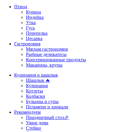
Птица
Курица
Индейка
Утка
Гусь
Перепелка
Цесарка
Гастрономия
Мясная гастрономия
Рыбные деликатесы
Консервированные продукты
Макароны, крупы
Кулинария и шашлык
Шашлык 🔥
Кулинария
Котлеты
Колбаски
Бульоны и супы
Пельмени и хинкали
Рекомендуем
Праздничный стол🎉
Ужин дома
Стейки