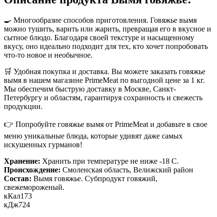
🍳 Многообразие способов приготовления. Говяжье вымя
можно тушить, варить или жарить, превращая его в вкусное и
сытное блюдо. Благодаря своей текстуре и насыщенному
вкусу, оно идеально подходит для тех, кто хочет попробовать
что-то новое и необычное.
🛒 Удобная покупка и доставка. Вы можете заказать говяжье
вымя в нашем магазине PrimeMeat по выгодной цене за 1 кг.
Мы обеспечим быструю доставку в Москве, Санкт-
Петербургу и областям, гарантируя сохранность и свежесть
продукции.
👉 Попробуйте говяжье вымя от PrimeMeat и добавьте в свое
меню уникальные блюда, которые удивят даже самых
искушенных гурманов!
Хранение:
Хранить при температуре не ниже -18 С.
Происхождение:
Смоленская область, Велижский район
Состав:
Вымя говяжье. Субпродукт говяжий,
свежемороженый.
кКал
173
кДж
724