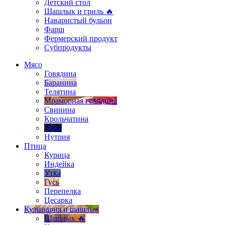
Детский стол
Шашлык и гриль 🔥
Наваристый бульон
Фарш
Фермерский продукт
Субпродукты
Мясо
Говядина
Баранина
Телятина
Мраморная говядина
Свинина
Крольчатина
Дичь
Нутрия
Птица
Курица
Индейка
Утка
Гусь
Перепелка
Цесарка
Кулинария и шашлык
Шашлык 🔥