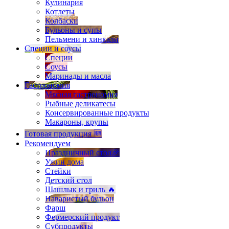
Кулинария
Котлеты
Колбаски
Бульоны и супы
Пельмени и хинкали
Специи и соусы
Специи
Соусы
Маринады и масла
Гастрономия
Мясная гастрономия
Рыбные деликатесы
Консервированные продукты
Макароны, крупы
Готовая продукция 🆕
Рекомендуем
Праздничный стол🎉
Ужин дома
Стейки
Детский стол
Шашлык и гриль 🔥
Наваристый бульон
Фарш
Фермерский продукт
Субпродукты