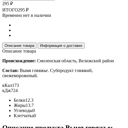
295 ₽
ИТОГО
295 ₽
Временно нет в наличии
Описание товара
Информация о доставке
Описание товара
Происхождение:
Смоленская область, Велижский район
Состав:
Вымя говяжье. Субпродукт говяжий,
свежемороженый.
кКал
173
кДж
724
Белки
12.3
Жиры
13.7
Углеводы
0
Клетчатка
0
Описание продукта Вымя говяжье: