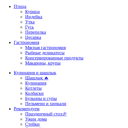
Птица
Курица
Индейка
Утка
Гусь
Перепелка
Цесарка
Гастрономия
Мясная гастрономия
Рыбные деликатесы
Консервированные продукты
Макароны, крупы
Кулинария и шашлык
Шашлык 🔥
Кулинария
Котлеты
Колбаски
Бульоны и супы
Пельмени и хинкали
Рекомендуем
Праздничный стол🎉
Ужин дома
Стейки