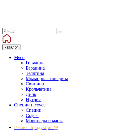
каталог
Мясо
Говядина
Баранина
Телятина
Мраморная говядина
Свинина
Крольчатина
Дичь
Нутрия
Специи и соусы
Специи
Соусы
Маринады и масла
Готовая продукция 🆕