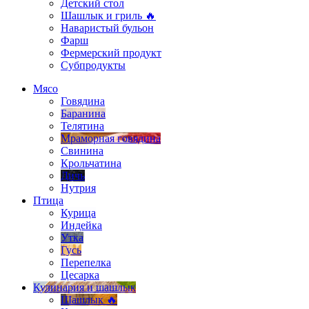
Детский стол
Шашлык и гриль 🔥
Наваристый бульон
Фарш
Фермерский продукт
Субпродукты
Мясо
Говядина
Баранина
Телятина
Мраморная говядина
Свинина
Крольчатина
Дичь
Нутрия
Птица
Курица
Индейка
Утка
Гусь
Перепелка
Цесарка
Кулинария и шашлык
Шашлык 🔥