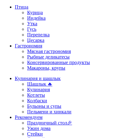
Птица
Курица
Индейка
Утка
Гусь
Перепелка
Цесарка
Гастрономия
Мясная гастрономия
Рыбные деликатесы
Консервированные продукты
Макароны, крупы
Кулинария и шашлык
Шашлык 🔥
Кулинария
Котлеты
Колбаски
Бульоны и супы
Пельмени и хинкали
Рекомендуем
Праздничный стол🎉
Ужин дома
Стейки