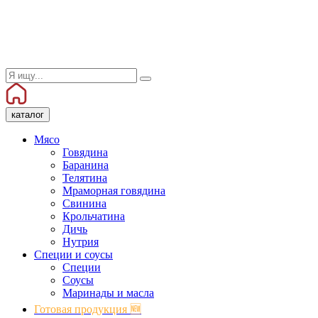
каталог
Мясо
Говядина
Баранина
Телятина
Мраморная говядина
Свинина
Крольчатина
Дичь
Нутрия
Специи и соусы
Специи
Соусы
Маринады и масла
Готовая продукция 🆕