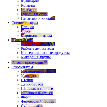
Кулинария
Котлеты
Колбаски
Бульоны и супы
Пельмени и хинкали
Специи и соусы
Специи
Соусы
Маринады и масла
Гастрономия
Мясная гастрономия
Рыбные деликатесы
Консервированные продукты
Макароны, крупы
Готовая продукция 🆕
Рекомендуем
Праздничный стол🎉
Ужин дома
Стейки
Детский стол
Шашлык и гриль 🔥
Наваристый бульон
Фарш
Фермерский продукт
Субпродукты