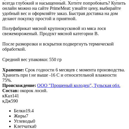
всегда глубокий и насыщенный. Хотите попробовать? Купить
онлайн можно на сайте PrimeMeat: узнайте цену, выбирайте
удобный вес и оформляйте заказ. Быстрая доставка на дом
делают покупку простой и приятной.
Полуфабрикат мясной крупнокусковой из мяса лося
свежемороженый. Продукт мясной категории В.
После разморозки и вскрытия подвергнуть термической
обработкой.
Средний вес упаковки: 550 гр
Хранение:
Срок годности 6 месяцев с момента производства.
Хранить при t не выше -16 С и относительной влажности
75%.
Происхождение:
ООО "Прощеный колодец", Тульская обл.
Состав:
окорок лосий.
кКал
141
кДж
590
Белки
19.4
Жиры
7
Углеводы
0
Клетчатка
0