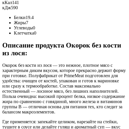
кКал
141
кДж
590
Белки
19.4
Жиры
7
Углеводы
0
Клетчатка
0
Описание продукта Окорок без кости
из лося:
Окорок без кости из лося — это нежное, плотное мясо с
характерным диким вкусом, которое прекрасно держит форму
при готовке. Полуфабрикат от PrimeMeat подготовлен для
удобства: очищен от костей, упакован и готов к мариновке
или сразу к термообработке. Состав максимально
естественный — лосиное мясо, без лишних наполнителей.
Польза очевидна: высокий процент белка, низкое содержание
жира по сравнению с говядиной, много железа и витаминов
группы B — отличная основа для питания тех, кто следит за
балансом макроэлементов.
Где применяется: запекайте целиком, нарезайте на стейки,
тушите в соусе или делайте гуляш и ароматный суп — вкус