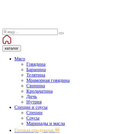
каталог
Мясо
Говядина
Баранина
Телятина
Мраморная говядина
Свинина
Крольчатина
Дичь
Нутрия
Специи и соусы
Специи
Соусы
Маринады и масла
Готовая продукция 🆕