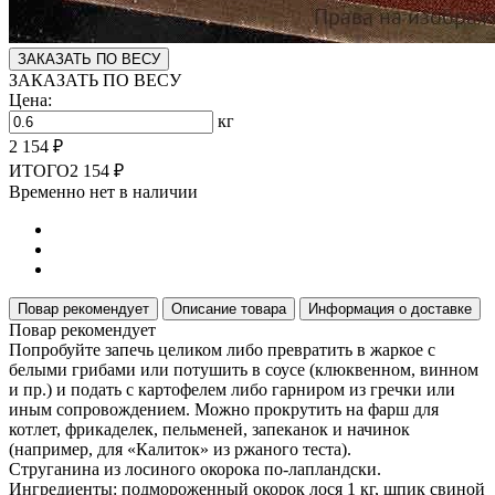
ЗАКАЗАТЬ ПО ВЕСУ
ЗАКАЗАТЬ ПО ВЕСУ
Цена:
кг
2 154 ₽
ИТОГО
2 154 ₽
Временно нет в наличии
Повар рекомендует
Описание товара
Информация о доставке
Повар рекомендует
Попробуйте запечь целиком либо превратить в жаркое с
белыми грибами или потушить в соусе (клюквенном, винном
и пр.) и подать с картофелем либо гарниром из гречки или
иным сопровождением. Можно прокрутить на фарш для
котлет, фрикаделек, пельменей, запеканок и начинок
(например, для «Калиток» из ржаного теста).
Струганина из лосиного окорока по-лапландски.
Ингредиенты: подмороженный окорок лося 1 кг, шпик свиной