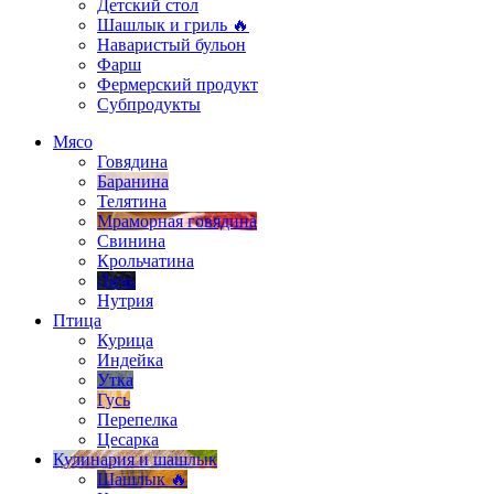
Детский стол
Шашлык и гриль 🔥
Наваристый бульон
Фарш
Фермерский продукт
Субпродукты
Мясо
Говядина
Баранина
Телятина
Мраморная говядина
Свинина
Крольчатина
Дичь
Нутрия
Птица
Курица
Индейка
Утка
Гусь
Перепелка
Цесарка
Кулинария и шашлык
Шашлык 🔥