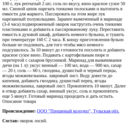
100 г, лук репчатый 2 шт, соль по вкусу, вино красное сухое 50
мл. Свиной шпик нарезать тонкими полосками и вытопить в
емкости для жаркого. Пассировать на этом жире лук
нарезанный полукольцами. Заранее вымоченный в маринаде
(3-4 часа) подмороженный окорок настругать очень тонкими
пластинками и добавить к пассированному луку. Переставить
емкость в духовой шкаф, добавить немного бульона, и тушить
при температуре 160 С 2 часа. К концу приготовления бульон
больше не подливать, для того чтобы мясо немного
подсушилось. За 10 минут до готовности посолить и добавить
красное сухое вино. Подавать с картофельным пюре и
перетертой с сахаром брусникой. Маринад для вымачивания
дичи (на 1 л): уксус винный — 100 мл, вода — 900 мл, сахар
— 20 г, соль — 60 г, гвоздика, душистый и черный перцы,
ягоды можжевельника. лавровый лист. Воду довести до
кипения, добавить гвоздику, душистый перец, ягоды
можжевельника, лавровый лист. Прокипятить 10 минут. Далее
в отвар добавить сахар, винный уксус, соль и прокипятить
еще 5 минут. Готовый маринад процедить и дать остыть.
Описание товара
Происхождение:
ООО "Прощеный колодец", Тульская обл.
Состав:
окорок лосий.