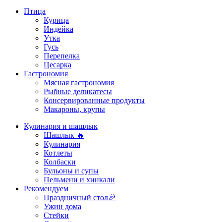
Птица
Курица
Индейка
Утка
Гусь
Перепелка
Цесарка
Гастрономия
Мясная гастрономия
Рыбные деликатесы
Консервированные продукты
Макароны, крупы
Кулинария и шашлык
Шашлык 🔥
Кулинария
Котлеты
Колбаски
Бульоны и супы
Пельмени и хинкали
Рекомендуем
Праздничный стол🎉
Ужин дома
Стейки