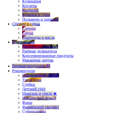
Кулинария
Котлеты
Колбаски
Бульоны и супы
Пельмени и хинкали
Специи и соусы
Специи
Соусы
Маринады и масла
Гастрономия
Мясная гастрономия
Рыбные деликатесы
Консервированные продукты
Макароны, крупы
Готовая продукция 🆕
Рекомендуем
Праздничный стол🎉
Ужин дома
Стейки
Детский стол
Шашлык и гриль 🔥
Наваристый бульон
Фарш
Фермерский продукт
Субпродукты