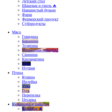
Детский стол
Шашлык и гриль 🔥
Наваристый бульон
Фарш
Фермерский продукт
Субпродукты
Мясо
Говядина
Баранина
Телятина
Мраморная говядина
Свинина
Крольчатина
Дичь
Нутрия
Птица
Курица
Индейка
Утка
Гусь
Перепелка
Цесарка
Кулинария и шашлык
Шашлык 🔥