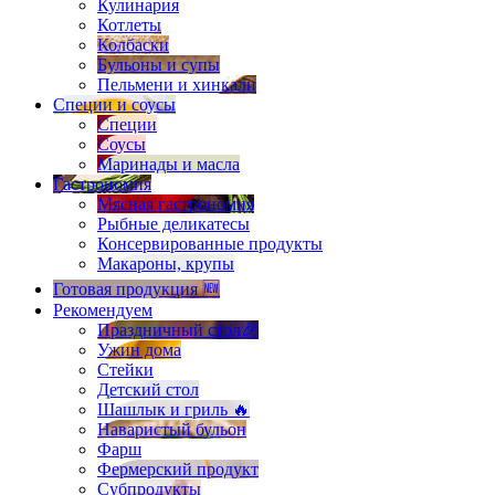
Кулинария
Котлеты
Колбаски
Бульоны и супы
Пельмени и хинкали
Специи и соусы
Специи
Соусы
Маринады и масла
Гастрономия
Мясная гастрономия
Рыбные деликатесы
Консервированные продукты
Макароны, крупы
Готовая продукция 🆕
Рекомендуем
Праздничный стол🎉
Ужин дома
Стейки
Детский стол
Шашлык и гриль 🔥
Наваристый бульон
Фарш
Фермерский продукт
Субпродукты