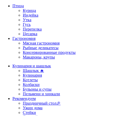
Птица
Курица
Индейка
Утка
Гусь
Перепелка
Цесарка
Гастрономия
Мясная гастрономия
Рыбные деликатесы
Консервированные продукты
Макароны, крупы
Кулинария и шашлык
Шашлык 🔥
Кулинария
Котлеты
Колбаски
Бульоны и супы
Пельмени и хинкали
Рекомендуем
Праздничный стол🎉
Ужин дома
Стейки