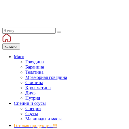
каталог
Мясо
Говядина
Баранина
Телятина
Мраморная говядина
Свинина
Крольчатина
Дичь
Нутрия
Специи и соусы
Специи
Соусы
Маринады и масла
Готовая продукция 🆕