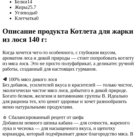
Белки
14
Жиры
25.7
Углеводы
0
Клетчатка
0
Описание продукта Котлета для жарки
из лося 140 г:
Когда хочется чего-то особенного, с глубоким вкусом,
ароматом леса и дикой природы — стоит попробовать котлету
из мяса лося. Это не просто полуфабрикат, а деликатес ручной
работы, созданный для настоящих гурманов.
🥩 100% мясо дикого лося
Без добавок, усилителей вкуса и красителей — только чистое,
экологически чистое мясо лося, добытого в дикой природе.
Богато белком, железом и витаминами группы B. Идеально
для рациона тех, кто ценит здоровье и хочет разнообразить
меню натуральными продуктами.
🧄 Сбалансированный рецепт от шефа
Добавили немного шпика кабана — для сочности, жареного
лука и чеснока — для насыщенного вкуса, и щепотку
кориандра, который подчёркивает дикое благородство мяса. В