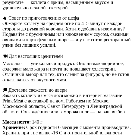
результате — котлета с ярким, насыщенным вкусом и
удивительно нежной текстурой.
🔥 Совет по приготовлению от шефа
Обжарьте котлету на среднем огне по 4–5 минут с каждой
стороны до румяной корочки. Хотите добавить изюминку?
Подавайте с брусничным или клюквенным соусом, свежими
овощами и картофельным пюре — и у вас готов ресторанный
ужин без лишних усилий.
🍽 Для настоящих ценителей
Мясо лося — уникальный продукт. Оно низкокалорийное,
содержит мало жира и почти не повышает холестерин.
Отличный выбор для тех, кто следит за фигурой, но не готов
отказываться от вкусного мяса.
🚚 Доставка свежести до двери
Заказать котлету из мяса лося можно в интернет-магазине
PrimeMeat с доставкой на дом. Работаем по Москве,
Московской области, Санкт-Петербургу и Ленинградской
области. Охлаждённое или замороженное — на ваш выбор.
Масса нетто:
140 г
Хранение:
Срок годности 6 месяцев с момента производства.
Хранить при t не выше -16 С и относительной влажности