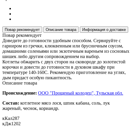
Повар рекомендует
Описание товара
Информация о доставке
Повар рекомендует
Доведите до готовности удобным способом. Сервируйте с
гарниром из гречки, клюквенным или брусничным соусом,
домашними соленьями или экзотичным вареньем из сосновых
шишек либо другим сопровождением на выбор.
Котлеты обжарить с двух сторон на сковороде до золотистой
корочки и довести до готовности в духовом шкафу при
температуре 140-160С. Рекомендую приготовление на углях,
дым придаст особую пикантность.
Описание товара
Происхождение:
ООО "Прощеный колодец", Тульская обл.
Состав:
котлетное мясо лося, шпик кабана, соль, лук
жареный, чеснок, кориандр.
кКал
287
кДж
1202