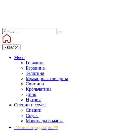
каталог
Мясо
Говядина
Баранина
Телятина
Мраморная говядина
Свинина
Крольчатина
Дичь
Нутрия
Специи и соусы
Специи
Соусы
Маринады и масла
Готовая продукция 🆕