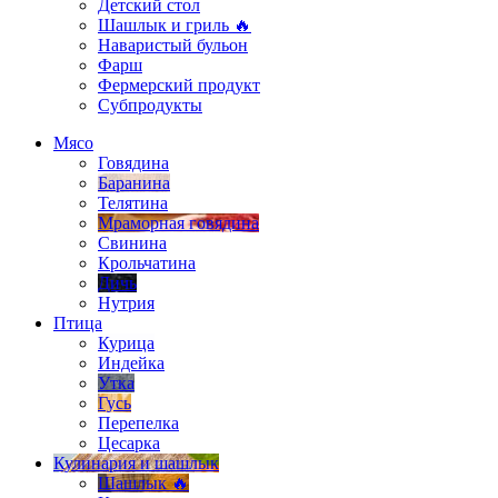
Детский стол
Шашлык и гриль 🔥
Наваристый бульон
Фарш
Фермерский продукт
Субпродукты
Мясо
Говядина
Баранина
Телятина
Мраморная говядина
Свинина
Крольчатина
Дичь
Нутрия
Птица
Курица
Индейка
Утка
Гусь
Перепелка
Цесарка
Кулинария и шашлык
Шашлык 🔥