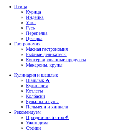
Птица
Курица
Индейка
Утка
Гусь
Перепелка
Цесарка
Гастрономия
Мясная гастрономия
Рыбные деликатесы
Консервированные продукты
Макароны, крупы
Кулинария и шашлык
Шашлык 🔥
Кулинария
Котлеты
Колбаски
Бульоны и супы
Пельмени и хинкали
Рекомендуем
Праздничный стол🎉
Ужин дома
Стейки