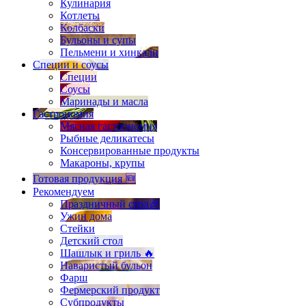
Кулинария
Котлеты
Колбаски
Бульоны и супы
Пельмени и хинкали
Специи и соусы
Специи
Соусы
Маринады и масла
Гастрономия
Мясная гастрономия
Рыбные деликатесы
Консервированные продукты
Макароны, крупы
Готовая продукция 🆕
Рекомендуем
Праздничный стол🎉
Ужин дома
Стейки
Детский стол
Шашлык и гриль 🔥
Наваристый бульон
Фарш
Фермерский продукт
Субпродукты