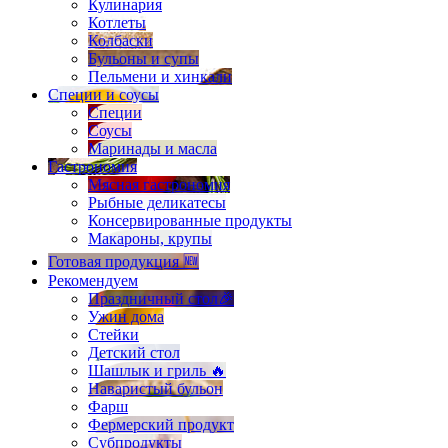
Кулинария
Котлеты
Колбаски
Бульоны и супы
Пельмени и хинкали
Специи и соусы
Специи
Соусы
Маринады и масла
Гастрономия
Мясная гастрономия
Рыбные деликатесы
Консервированные продукты
Макароны, крупы
Готовая продукция 🆕
Рекомендуем
Праздничный стол🎉
Ужин дома
Стейки
Детский стол
Шашлык и гриль 🔥
Наваристый бульон
Фарш
Фермерский продукт
Субпродукты