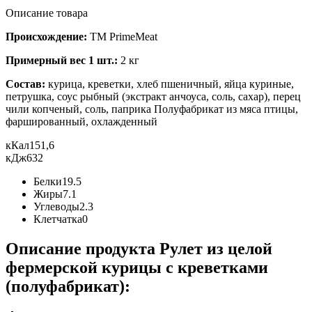
Описание товара
Происхождение:
ТМ PrimeMeat
Примерный вес 1 шт.:
2 кг
Состав:
курица, креветки, хлеб пшеничный, яйца куриные,
петрушка, соус рыбный (экстракт анчоуса, соль, сахар), перец
чили копченый, соль, паприка Полуфабрикат из мяса птицы,
фаршированный, охлажденный
кКал
151,6
кДж
632
Белки
19.5
Жиры
7.1
Углеводы
2.3
Клетчатка
0
Описание продукта Рулет из целой
фермерской курицы с креветками
(полуфабрикат):