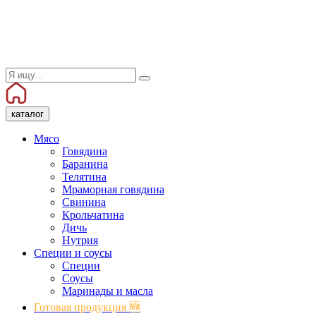
каталог
Мясо
Говядина
Баранина
Телятина
Мраморная говядина
Свинина
Крольчатина
Дичь
Нутрия
Специи и соусы
Специи
Соусы
Маринады и масла
Готовая продукция 🆕