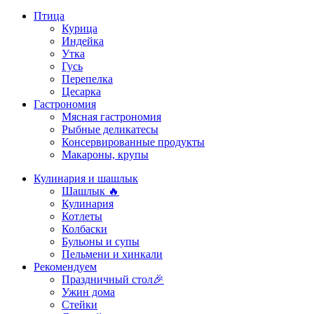
Птица
Курица
Индейка
Утка
Гусь
Перепелка
Цесарка
Гастрономия
Мясная гастрономия
Рыбные деликатесы
Консервированные продукты
Макароны, крупы
Кулинария и шашлык
Шашлык 🔥
Кулинария
Котлеты
Колбаски
Бульоны и супы
Пельмени и хинкали
Рекомендуем
Праздничный стол🎉
Ужин дома
Стейки