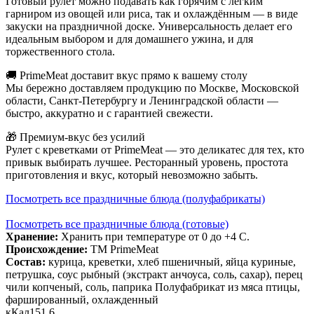
Готовый рулет можно подавать как горячим с лёгким
гарниром из овощей или риса, так и охлаждённым — в виде
закуски на праздничной доске. Универсальность делает его
идеальным выбором и для домашнего ужина, и для
торжественного стола.
🚚 PrimeMeat доставит вкус прямо к вашему столу
Мы бережно доставляем продукцию по Москве, Московской
области, Санкт-Петербургу и Ленинградской области —
быстро, аккуратно и с гарантией свежести.
🎁 Премиум-вкус без усилий
Рулет с креветками от PrimeMeat — это деликатес для тех, кто
привык выбирать лучшее. Ресторанный уровень, простота
приготовления и вкус, который невозможно забыть.
Посмотреть все праздничные блюда (полуфабрикаты)
Посмотреть все праздничные блюда (готовые)
Хранение:
Хранить при температуре от 0 до +4 С.
Происхождение:
ТМ PrimeMeat
Состав:
курица, креветки, хлеб пшеничный, яйца куриные,
петрушка, соус рыбный (экстракт анчоуса, соль, сахар), перец
чили копченый, соль, паприка Полуфабрикат из мяса птицы,
фаршированный, охлажденный
кКал
151,6