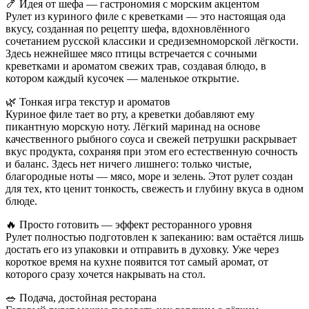
🍤 Идея от шефа — гастрономия с морским акцентом
Рулет из куриного филе с креветками — это настоящая ода
вкусу, созданная по рецепту шефа, вдохновлённого
сочетанием русской классики и средиземноморской лёгкости.
Здесь нежнейшее мясо птицы встречается с сочными
креветками и ароматом свежих трав, создавая блюдо, в
котором каждый кусочек — маленькое открытие.
🌿 Тонкая игра текстур и ароматов
Куриное филе тает во рту, а креветки добавляют ему
пикантную морскую ноту. Лёгкий маринад на основе
качественного рыбного соуса и свежей петрушки раскрывает
вкус продукта, сохраняя при этом его естественную сочность
и баланс. Здесь нет ничего лишнего: только чистые,
благородные ноты — мясо, море и зелень. Этот рулет создан
для тех, кто ценит тонкость, свежесть и глубину вкуса в одном
блюде.
🔥 Просто готовить — эффект ресторанного уровня
Рулет полностью подготовлен к запеканию: вам остаётся лишь
достать его из упаковки и отправить в духовку. Уже через
короткое время на кухне появится тот самый аромат, от
которого сразу хочется накрывать на стол.
🥗 Подача, достойная ресторана