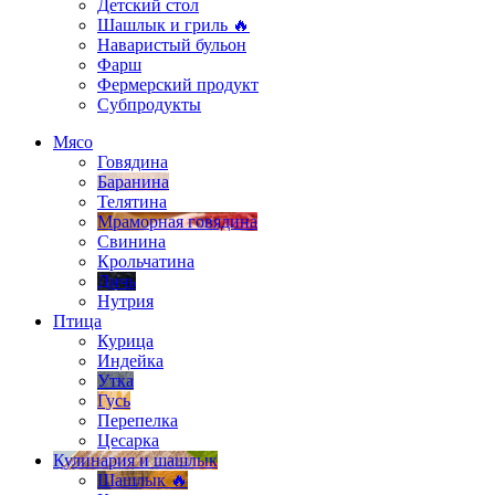
Детский стол
Шашлык и гриль 🔥
Наваристый бульон
Фарш
Фермерский продукт
Субпродукты
Мясо
Говядина
Баранина
Телятина
Мраморная говядина
Свинина
Крольчатина
Дичь
Нутрия
Птица
Курица
Индейка
Утка
Гусь
Перепелка
Цесарка
Кулинария и шашлык
Шашлык 🔥