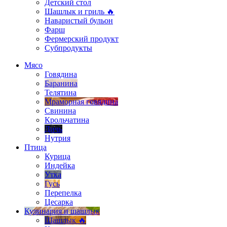
Детский стол
Шашлык и гриль 🔥
Наваристый бульон
Фарш
Фермерский продукт
Субпродукты
Мясо
Говядина
Баранина
Телятина
Мраморная говядина
Свинина
Крольчатина
Дичь
Нутрия
Птица
Курица
Индейка
Утка
Гусь
Перепелка
Цесарка
Кулинария и шашлык
Шашлык 🔥