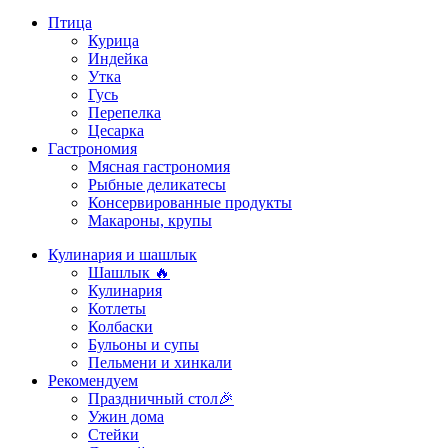
Птица
Курица
Индейка
Утка
Гусь
Перепелка
Цесарка
Гастрономия
Мясная гастрономия
Рыбные деликатесы
Консервированные продукты
Макароны, крупы
Кулинария и шашлык
Шашлык 🔥
Кулинария
Котлеты
Колбаски
Бульоны и супы
Пельмени и хинкали
Рекомендуем
Праздничный стол🎉
Ужин дома
Стейки