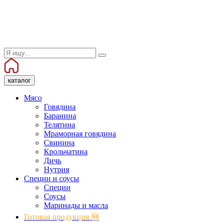
каталог
Мясо
Говядина
Баранина
Телятина
Мраморная говядина
Свинина
Крольчатина
Дичь
Нутрия
Специи и соусы
Специи
Соусы
Маринады и масла
Готовая продукция 🆕