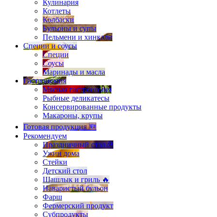
Кулинария
Котлеты
Колбаски
Бульоны и супы
Пельмени и хинкали
Специи и соусы
Специи
Соусы
Маринады и масла
Гастрономия
Мясная гастрономия
Рыбные деликатесы
Консервированные продукты
Макароны, крупы
Готовая продукция 🆕
Рекомендуем
Праздничный стол🎉
Ужин дома
Стейки
Детский стол
Шашлык и гриль 🔥
Наваристый бульон
Фарш
Фермерский продукт
Субпродукты