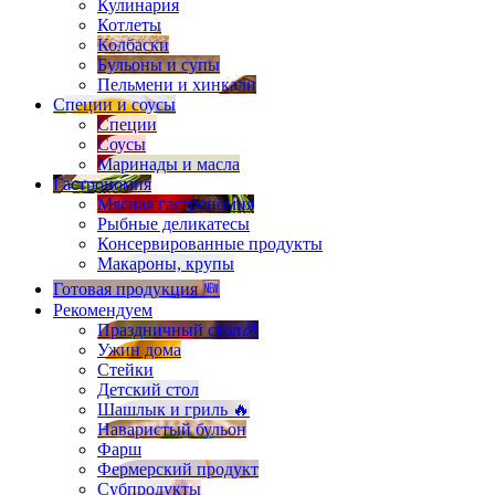
Кулинария
Котлеты
Колбаски
Бульоны и супы
Пельмени и хинкали
Специи и соусы
Специи
Соусы
Маринады и масла
Гастрономия
Мясная гастрономия
Рыбные деликатесы
Консервированные продукты
Макароны, крупы
Готовая продукция 🆕
Рекомендуем
Праздничный стол🎉
Ужин дома
Стейки
Детский стол
Шашлык и гриль 🔥
Наваристый бульон
Фарш
Фермерский продукт
Субпродукты