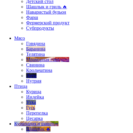
Детский стол
Шашлык и гриль 🔥
Наваристый бульон
Фарш
Фермерский продукт
Субпродукты
Мясо
Говядина
Баранина
Телятина
Мраморная говядина
Свинина
Крольчатина
Дичь
Нутрия
Птица
Курица
Индейка
Утка
Гусь
Перепелка
Цесарка
Кулинария и шашлык
Шашлык 🔥