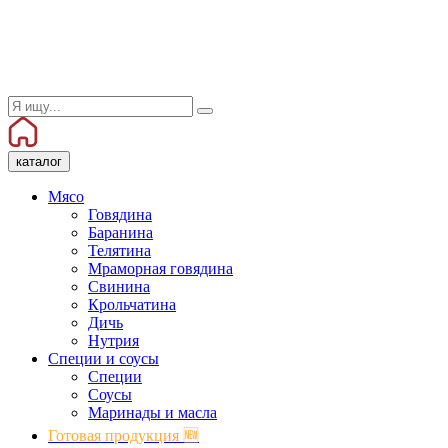
каталог
Мясо
Говядина
Баранина
Телятина
Мраморная говядина
Свинина
Крольчатина
Дичь
Нутрия
Специи и соусы
Специи
Соусы
Маринады и масла
Готовая продукция 🆕