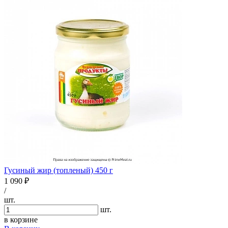
Гусиный жир (топленый) 450 г
1 090 ₽
/
шт.
шт.
в корзине