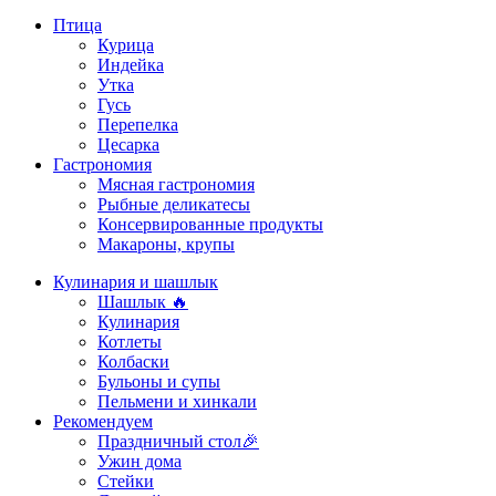
Птица
Курица
Индейка
Утка
Гусь
Перепелка
Цесарка
Гастрономия
Мясная гастрономия
Рыбные деликатесы
Консервированные продукты
Макароны, крупы
Кулинария и шашлык
Шашлык 🔥
Кулинария
Котлеты
Колбаски
Бульоны и супы
Пельмени и хинкали
Рекомендуем
Праздничный стол🎉
Ужин дома
Стейки