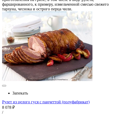
фаршированного, к примеру, измельченной смесью свежего
тархуна, чеснока и острого перца чили.
Запекать
Рулет из целого гуся с панчеттой (полуфабрикат)
8 078 ₽
/