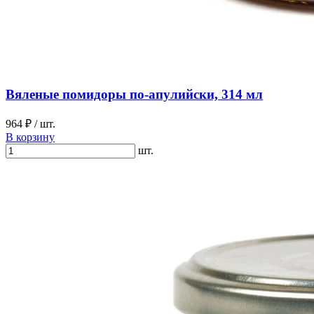
Вяленые помидоры по-апулийски, 314 мл
964 ₽
/ шт.
В корзину
шт.