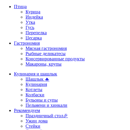
Птица
Курица
Индейка
Утка
Гусь
Перепелка
Цесарка
Гастрономия
Мясная гастрономия
Рыбные деликатесы
Консервированные продукты
Макароны, крупы
Кулинария и шашлык
Шашлык 🔥
Кулинария
Котлеты
Колбаски
Бульоны и супы
Пельмени и хинкали
Рекомендуем
Праздничный стол🎉
Ужин дома
Стейки