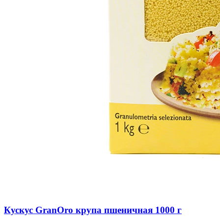
Кускус GranOro крупа пшеничная 1000 г