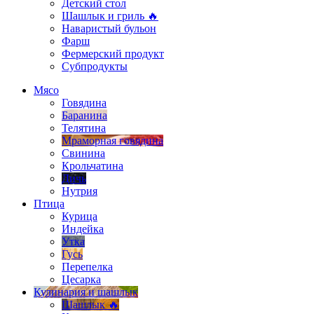
Детский стол
Шашлык и гриль 🔥
Наваристый бульон
Фарш
Фермерский продукт
Субпродукты
Мясо
Говядина
Баранина
Телятина
Мраморная говядина
Свинина
Крольчатина
Дичь
Нутрия
Птица
Курица
Индейка
Утка
Гусь
Перепелка
Цесарка
Кулинария и шашлык
Шашлык 🔥