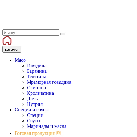
каталог
Мясо
Говядина
Баранина
Телятина
Мраморная говядина
Свинина
Крольчатина
Дичь
Нутрия
Специи и соусы
Специи
Соусы
Маринады и масла
Готовая продукция 🆕