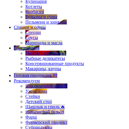
Кулинария
Котлеты
Колбаски
Бульоны и супы
Пельмени и хинкали
Специи и соусы
Специи
Соусы
Маринады и масла
Гастрономия
Мясная гастрономия
Рыбные деликатесы
Консервированные продукты
Макароны, крупы
Готовая продукция 🆕
Рекомендуем
Праздничный стол🎉
Ужин дома
Стейки
Детский стол
Шашлык и гриль 🔥
Наваристый бульон
Фарш
Фермерский продукт
Субпродукты