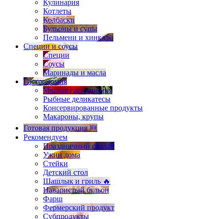
Кулинария
Котлеты
Колбаски
Бульоны и супы
Пельмени и хинкали
Специи и соусы
Специи
Соусы
Маринады и масла
Гастрономия
Мясная гастрономия
Рыбные деликатесы
Консервированные продукты
Макароны, крупы
Готовая продукция 🆕
Рекомендуем
Праздничный стол🎉
Ужин дома
Стейки
Детский стол
Шашлык и гриль 🔥
Наваристый бульон
Фарш
Фермерский продукт
Субпродукты