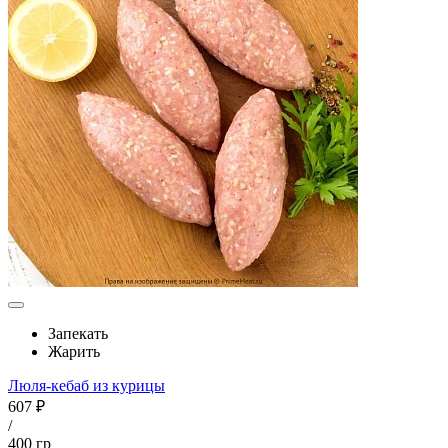
Запекать
Жарить
Люля-кебаб из курицы
607 ₽
/
400 гр