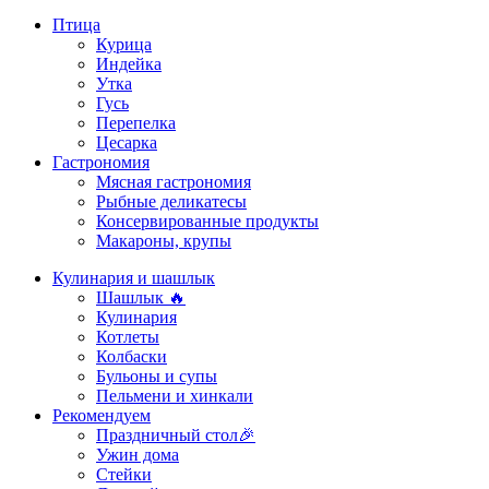
Птица
Курица
Индейка
Утка
Гусь
Перепелка
Цесарка
Гастрономия
Мясная гастрономия
Рыбные деликатесы
Консервированные продукты
Макароны, крупы
Кулинария и шашлык
Шашлык 🔥
Кулинария
Котлеты
Колбаски
Бульоны и супы
Пельмени и хинкали
Рекомендуем
Праздничный стол🎉
Ужин дома
Стейки