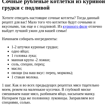
Сочные рубленые котлетки из куриной
грудки с подливой
Хотите отведать настоящие сочные котлеты? Тогда данный
рецепт для вас! Мало того что котлетки будут сочными и
вкусными, так еще и с подливой. Из
куриного филе
отлично
выйдет лучший ужин для вашей семьи!
Начинаем собирать ингредиенты:
1-2 штучки куриные грудки;
одно яйцо;
1 головка лука;
манная крупа -2 ложки;
соль, специи, перец;
масло;
овощи (на ваш вкус: перец, морковь);
1 стакан молока.
1 шаг. Как и во всех предыдущих рецептах мясо тщательно
моем, режем на маленькие кусочки. В глубокой миске
смешиваем наше мясо, разбиваем яйцо, насыпаем манку.
Натираем туда же половинку луковицы. Заправляем все
специями, солью.