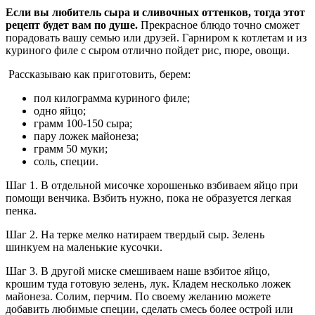
Если вы любитель сыра и сливочных оттенков, тогда этот
рецепт будет вам по душе.
Прекрасное блюдо точно сможет
порадовать вашу семью или друзей. Гарниром к котлетам и из
куриного филе с сыром отлично пойдет рис, пюре, овощи.
Рассказываю как приготовить, берем:
пол килограмма куриного филе;
одно яйцо;
грамм 100-150 сыра;
пару ложек майонеза;
грамм 50 муки;
соль, специи.
Шаг 1. В отдельной мисочке хорошенько взбиваем яйцо при
помощи венчика. Взбить нужно, пока не образуется легкая
пенка.
Шаг 2. На терке мелко натираем твердый сыр. Зелень
шинкуем на маленькие кусочки.
Шаг 3. В другой миске смешиваем наше взбитое яйцо,
крошим туда готовую зелень, лук. Кладем несколько ложек
майонеза. Солим, перчим. По своему желанию можете
добавить любимые специи, сделать смесь более острой или