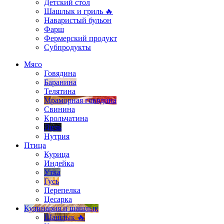
Детский стол
Шашлык и гриль 🔥
Наваристый бульон
Фарш
Фермерский продукт
Субпродукты
Мясо
Говядина
Баранина
Телятина
Мраморная говядина
Свинина
Крольчатина
Дичь
Нутрия
Птица
Курица
Индейка
Утка
Гусь
Перепелка
Цесарка
Кулинария и шашлык
Шашлык 🔥