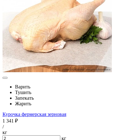
Варить
Тушить
Запекать
Жарить
Курочка фермерская зерновая
1 341 ₽
/
кг
кг