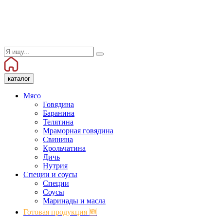
каталог
Мясо
Говядина
Баранина
Телятина
Мраморная говядина
Свинина
Крольчатина
Дичь
Нутрия
Специи и соусы
Специи
Соусы
Маринады и масла
Готовая продукция 🆕