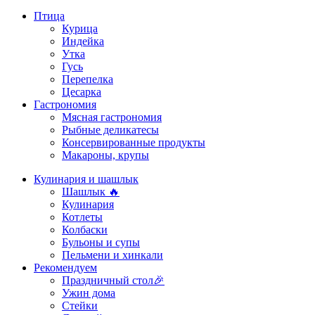
Птица
Курица
Индейка
Утка
Гусь
Перепелка
Цесарка
Гастрономия
Мясная гастрономия
Рыбные деликатесы
Консервированные продукты
Макароны, крупы
Кулинария и шашлык
Шашлык 🔥
Кулинария
Котлеты
Колбаски
Бульоны и супы
Пельмени и хинкали
Рекомендуем
Праздничный стол🎉
Ужин дома
Стейки