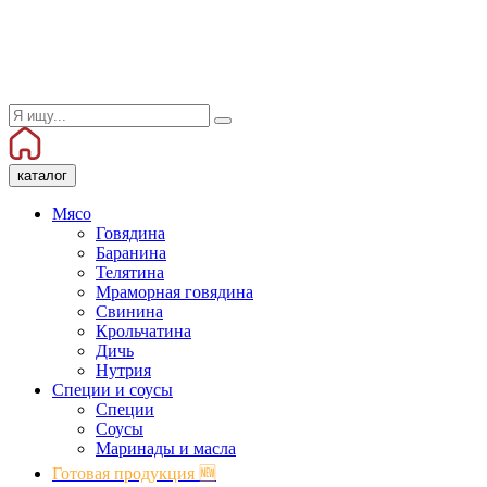
каталог
Мясо
Говядина
Баранина
Телятина
Мраморная говядина
Свинина
Крольчатина
Дичь
Нутрия
Специи и соусы
Специи
Соусы
Маринады и масла
Готовая продукция 🆕