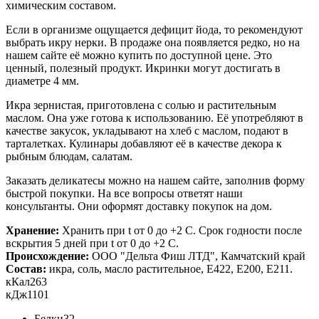
химическим составом.
Если в организме ощущается дефицит йода, то рекомендуют
выбрать икру нерки. В продаже она появляется редко, но на
нашем сайте её можно купить по доступной цене. Это
ценный, полезный продукт. Икринки могут достигать в
диаметре 4 мм.
Икра зернистая, приготовлена с солью и растительным
маслом. Она уже готова к использованию. Её употребляют в
качестве закусок, укладывают на хлеб с маслом, подают в
тарталетках. Кулинары добавляют её в качестве декора к
рыбным блюдам, салатам.
Заказать деликатесы можно на нашем сайте, заполнив форму
быстрой покупки. На все вопросы ответят наши
консультанты. Они оформят доставку покупок на дом.
Хранение:
Хранить при t от 0 до +2 С. Срок годности после
вскрытия 5 дней при t от 0 до +2 С.
Происхождение:
ООО "Дельта Фиш ЛТД", Камчатский край
Состав:
икра, соль, масло растительное, Е422, Е200, Е211.
кКал
263
кДж
1101
Белки
32