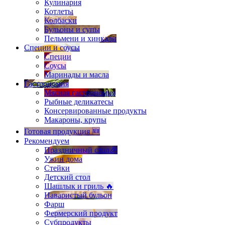
Кулинария
Котлеты
Колбаски
Бульоны и супы
Пельмени и хинкали
Специи и соусы
Специи
Соусы
Маринады и масла
Гастрономия
Мясная гастрономия
Рыбные деликатесы
Консервированные продукты
Макароны, крупы
Готовая продукция 🆕
Рекомендуем
Праздничный стол🎉
Ужин дома
Стейки
Детский стол
Шашлык и гриль 🔥
Наваристый бульон
Фарш
Фермерский продукт
Субпродукты