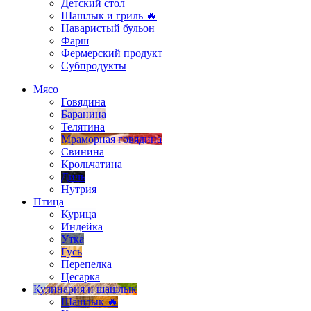
Детский стол
Шашлык и гриль 🔥
Наваристый бульон
Фарш
Фермерский продукт
Субпродукты
Мясо
Говядина
Баранина
Телятина
Мраморная говядина
Свинина
Крольчатина
Дичь
Нутрия
Птица
Курица
Индейка
Утка
Гусь
Перепелка
Цесарка
Кулинария и шашлык
Шашлык 🔥