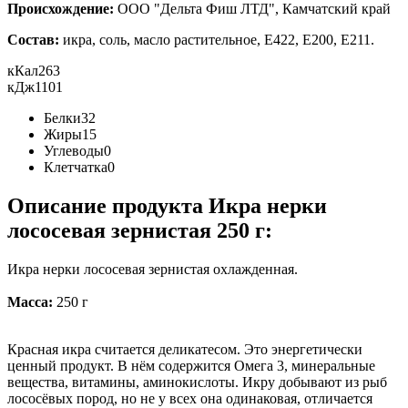
Происхождение:
ООО "Дельта Фиш ЛТД", Камчатский край
Состав:
икра, соль, масло растительное, Е422, Е200, Е211.
кКал
263
кДж
1101
Белки
32
Жиры
15
Углеводы
0
Клетчатка
0
Описание продукта Икра нерки
лососевая зернистая 250 г:
Икра нерки лососевая зернистая охлажденная.
Масса:
250 г
Красная икра считается деликатесом. Это энергетически
ценный продукт. В нём содержится Омега 3, минеральные
вещества, витамины, аминокислоты. Икру добывают из рыб
лососёвых пород, но не у всех она одинаковая, отличается