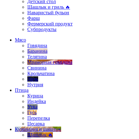
Детский стол
Шашлык и гриль 🔥
Наваристый бульон
Фарш
Фермерский продукт
Субпродукты
Мясо
Говядина
Баранина
Телятина
Мраморная говядина
Свинина
Крольчатина
Дичь
Нутрия
Птица
Курица
Индейка
Утка
Гусь
Перепелка
Цесарка
Кулинария и шашлык
Шашлык 🔥