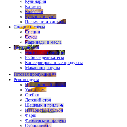
Кулинария
Котлеты
Колбаски
Бульоны и супы
Пельмени и хинкали
Специи и соусы
Специи
Соусы
Маринады и масла
Гастрономия
Мясная гастрономия
Рыбные деликатесы
Консервированные продукты
Макароны, крупы
Готовая продукция 🆕
Рекомендуем
Праздничный стол🎉
Ужин дома
Стейки
Детский стол
Шашлык и гриль 🔥
Наваристый бульон
Фарш
Фермерский продукт
Субпродукты