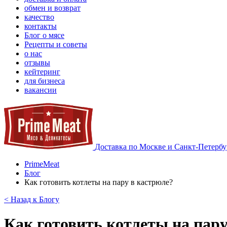
обмен и возврат
качество
контакты
Блог о мясе
Рецепты и советы
о нас
отзывы
кейтеринг
для бизнеса
вакансии
Доставка по Москве и Санкт-Петербу
PrimeMeat
Блог
Как готовить котлеты на пару в кастрюле?
< Назад к Блогу
Как готовить котлеты на пару