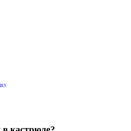
ргу
 в кастрюле?