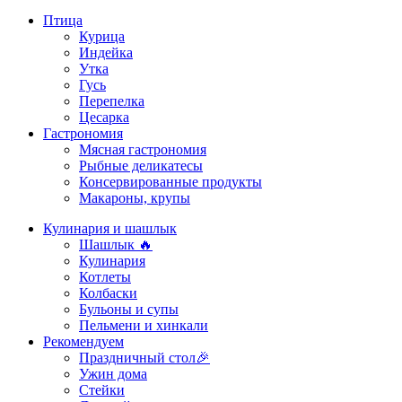
Птица
Курица
Индейка
Утка
Гусь
Перепелка
Цесарка
Гастрономия
Мясная гастрономия
Рыбные деликатесы
Консервированные продукты
Макароны, крупы
Кулинария и шашлык
Шашлык 🔥
Кулинария
Котлеты
Колбаски
Бульоны и супы
Пельмени и хинкали
Рекомендуем
Праздничный стол🎉
Ужин дома
Стейки