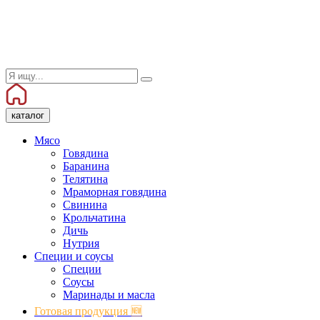
каталог
Мясо
Говядина
Баранина
Телятина
Мраморная говядина
Свинина
Крольчатина
Дичь
Нутрия
Специи и соусы
Специи
Соусы
Маринады и масла
Готовая продукция 🆕