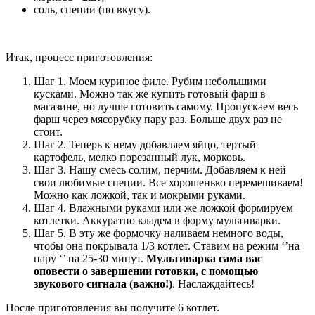
соль, специи (по вкусу).
Итак, процесс приготовления:
Шаг 1. Моем куриное филе. Рубим небольшими
кусками. Можно так же купить готовый фарш в
магазине, но лучше готовить самому. Пропускаем весь
фарш через мясорубку пару раз. Больше двух раз не
стоит.
Шаг 2. Теперь к нему добавляем яйцо, тертый
картофель, мелко порезанный лук, морковь.
Шаг 3. Нашу смесь солим, перчим. Добавляем к ней
свои любимые специи. Все хорошенько перемешиваем!
Можно как ложкой, так и мокрыми руками.
Шаг 4. Влажными руками или же ложкой формируем
котлетки. Аккуратно кладем в форму мультиварки.
Шаг 5. В эту же формочку наливаем немного воды,
чтобы она покрывала 1/3 котлет. Ставим на режим ‘’на
пару ‘’ на 25-30 минут.
Мультиварка сама вас
оповести о завершении готовки, с помощью
звукового сигнала (важно!)
. Наслаждайтесь!
После приготовления вы получите
6 котлет
.