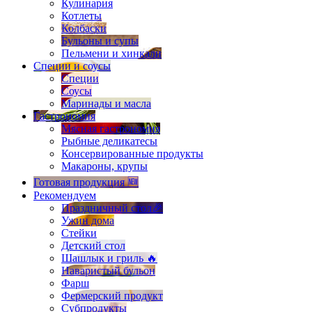
Кулинария
Котлеты
Колбаски
Бульоны и супы
Пельмени и хинкали
Специи и соусы
Специи
Соусы
Маринады и масла
Гастрономия
Мясная гастрономия
Рыбные деликатесы
Консервированные продукты
Макароны, крупы
Готовая продукция 🆕
Рекомендуем
Праздничный стол🎉
Ужин дома
Стейки
Детский стол
Шашлык и гриль 🔥
Наваристый бульон
Фарш
Фермерский продукт
Субпродукты