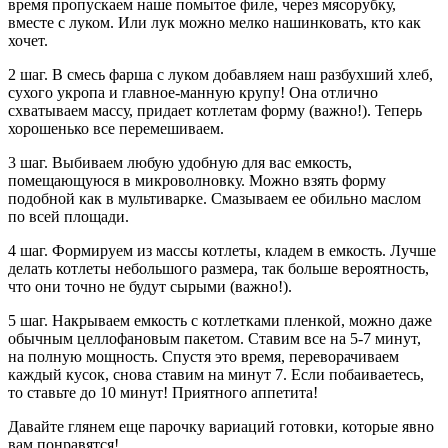
время пропускаем наше помытое филе, через мясорубку,
вместе с луком. Или лук можно мелко нашинковать, кто как
хочет.
2 шаг. В смесь фарша с луком добавляем наш разбухший хлеб,
сухого укропа и главное-манную крупу! Она отлично
схватываем массу, придает котлетам форму (важно!). Теперь
хорошенько все перемешиваем.
3 шаг. Выбиваем любую удобную для вас емкость,
помещающуюся в микроволновку. Можно взять форму
подобной как в мультиварке. Смазываем ее обильно маслом
по всей площади.
4 шаг. Формируем из массы котлеты, кладем в емкость. Лучше
делать котлеты небольшого размера, так больше вероятность,
что они точно не будут сырыми (важно!).
5 шаг. Накрываем емкость с котлетками пленкой, можно даже
обычным целлофановым пакетом. Ставим все на 5-7 минут,
на полную мощность. Спустя это время, переворачиваем
каждый кусок, снова ставим на минут 7. Если побаиваетесь,
то ставьте до 10 минут! Приятного аппетита!
Давайте глянем еще парочку вариаций готовки, которые явно
вам понравятся!