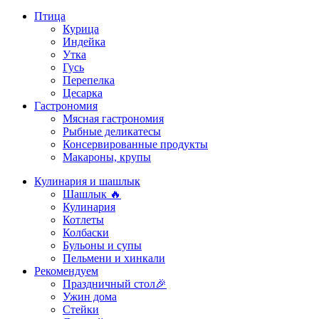
Птица
Курица
Индейка
Утка
Гусь
Перепелка
Цесарка
Гастрономия
Мясная гастрономия
Рыбные деликатесы
Консервированные продукты
Макароны, крупы
Кулинария и шашлык
Шашлык 🔥
Кулинария
Котлеты
Колбаски
Бульоны и супы
Пельмени и хинкали
Рекомендуем
Праздничный стол🎉
Ужин дома
Стейки