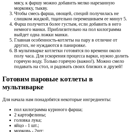
мясу, к фаршу можно добавить мелко нарезанную
морковку, тыкву.
Чтобы смесь фарша, овощей, специй получилась не
слишком жидкой, тщательно перемешиваем ее минут 5.
Фарш получится более густым, если добавить в него
немного манки. Приблизительно на пол килограмма
выйдет одна ложки манки.
Главная особенность-котлеты на пару в отличие от
других, не нуждаются в панировке.
В мультиварке котлетки готовятся по времени около
полу часа. Для ускорения процесса варки, нужно долить
горячую воду. Только горячую (важно!). Можно смело
подавать на стол, и радовать своих близких и друзей!
Готовим паровые котлеты в
мультиварке
Для начала нам понадобятся некоторые ингредиенты:
пол килограмма куриного фарша;
2 картофелины;
головка лука;
яйцо - 1 шт.;
морковь - 2шт;