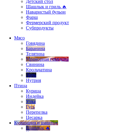
Детский стол
Шашлык и гриль 🔥
Наваристый бульон
Фарш
Фермерский продукт
Субпродукты
Мясо
Говядина
Баранина
Телятина
Мраморная говядина
Свинина
Крольчатина
Дичь
Нутрия
Птица
Курица
Индейка
Утка
Гусь
Перепелка
Цесарка
Кулинария и шашлык
Шашлык 🔥