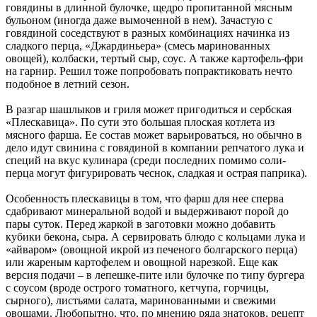
говядины в длинной булочке, щедро пропитанной мясным
бульоном (иногда даже вымоченной в нем). Зачастую с
говядиной соседствуют в разных комбинациях начинка из
сладкого перца, «Джардиньера» (смесь маринованных
овощей), колбаски, тертый сыр, соус. А также картофель-фри
на гарнир. Решил тоже попробовать попрактиковать нечто
подобное в летний сезон.
В разгар шашлыков и гриля может пригодиться и сербская
«Плескавица». По сути это большая плоская котлета из
мясного фарша. Ее состав может варьироваться, но обычно в
дело идут свинина с говядиной в компании репчатого лука и
специй на вкус кулинара (среди последних помимо соли-
перца могут фигурировать чеснок, сладкая и острая паприка).
Особенность плескавицы в том, что фарш для нее сперва
сдабривают минеральной водой и выдерживают порой до
пары суток. Перед жаркой в заготовки можно добавить
кубики бекона, сыра. А сервировать блюдо с кольцами лука и
«айваром» (овощной икрой из печеного болгарского перца)
или жареным картофелем и овощной нарезкой. Еще как
версия подачи – в лепешке-пите или булочке по типу бургера
с соусом (вроде острого томатного, кетчупа, горчицы,
сырного), листьями салата, маринованными и свежими
овощами. Любопытно, что, по мнению ряда знатоков, рецепт