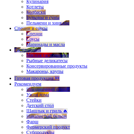
Кулинария
Котлеты
Колбаски
Бульоны и супы
Пельмени и хинкали
Специи и соусы
Специи
Соусы
Маринады и масла
Гастрономия
Мясная гастрономия
Рыбные деликатесы
Консервированные продукты
Макароны, крупы
Готовая продукция 🆕
Рекомендуем
Праздничный стол🎉
Ужин дома
Стейки
Детский стол
Шашлык и гриль 🔥
Наваристый бульон
Фарш
Фермерский продукт
Субпродукты