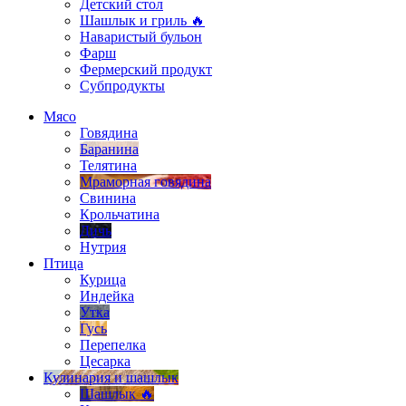
Детский стол
Шашлык и гриль 🔥
Наваристый бульон
Фарш
Фермерский продукт
Субпродукты
Мясо
Говядина
Баранина
Телятина
Мраморная говядина
Свинина
Крольчатина
Дичь
Нутрия
Птица
Курица
Индейка
Утка
Гусь
Перепелка
Цесарка
Кулинария и шашлык
Шашлык 🔥