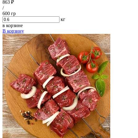
863 ₽
/
600 гр
кг
в корзине
В корзину