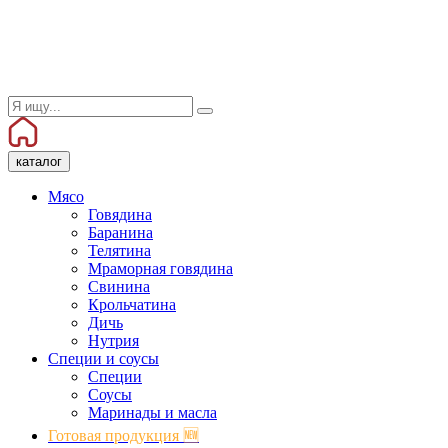
каталог
Мясо
Говядина
Баранина
Телятина
Мраморная говядина
Свинина
Крольчатина
Дичь
Нутрия
Специи и соусы
Специи
Соусы
Маринады и масла
Готовая продукция 🆕