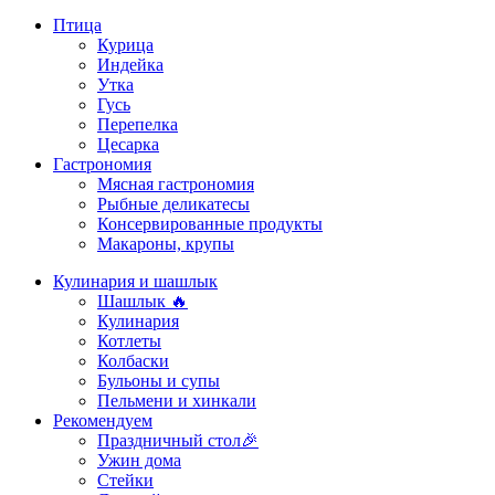
Птица
Курица
Индейка
Утка
Гусь
Перепелка
Цесарка
Гастрономия
Мясная гастрономия
Рыбные деликатесы
Консервированные продукты
Макароны, крупы
Кулинария и шашлык
Шашлык 🔥
Кулинария
Котлеты
Колбаски
Бульоны и супы
Пельмени и хинкали
Рекомендуем
Праздничный стол🎉
Ужин дома
Стейки